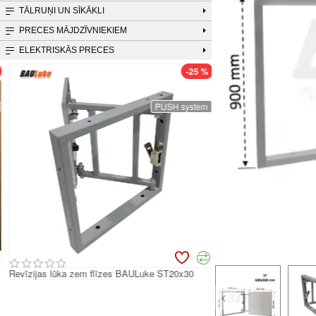
TĀLRUŅI UN SĪKĀKLI
PRECES MĀJDZĪVNIEKIEM
ELEKTRISKĀS PRECES
-25 %
PUSH system
Ir noliktavā
Revīzijas lūka zem flīzes BAULuke ST20x30
Revīzijas lūka zem flī