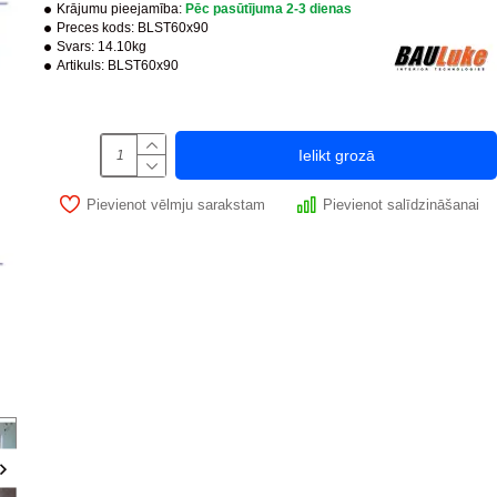
Krājumu pieejamība:
Pēc pasūtījuma 2-3 dienas
Preces kods:
BLST60x90
Svars:
14.10kg
Artikuls:
BLST60x90
-25 %
Ielikt grozā
PUSH system
Pievienot vēlmju sarakstam
Pievienot salīdzināšanai
Ir noliktavā
Ir noliktavā
Revīzijas lūka zem flīzes BAULuke ST20x60
Revīzijas lūka zem fl