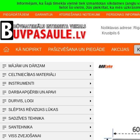
Informējam, ka šajā tīmekļa vietnē tiek izmantotas sīkdatnes (angļu 
lietot šo vietni, Jūs piekrītat, ka mēs uzkrā
PIEGĀDĀTĀJIEM
GARANTIJA
ATGRIEŠANAS NOTEIKUMI
PERSONAS INFORMĀC
Noliktavas adrese: Riga
Krustpils 6
K
KĀ NOPIRKT
PAŠIZVĒŠANA UN PIEGĀDE
AKCIJAS
MĀJĀM UN DĀRZAM
CELTNIECĪBAS MATERIĀLI
INSTRUMENTI
DARBA APĢĒRBI UN APAVI
DURVIS, LOGI
SLĒPTAS RĒVIZIJAS LŪKAS
SADZĪVES TEHNIKA
SANTEHNIKA
VISS ZVEJOŠANAI