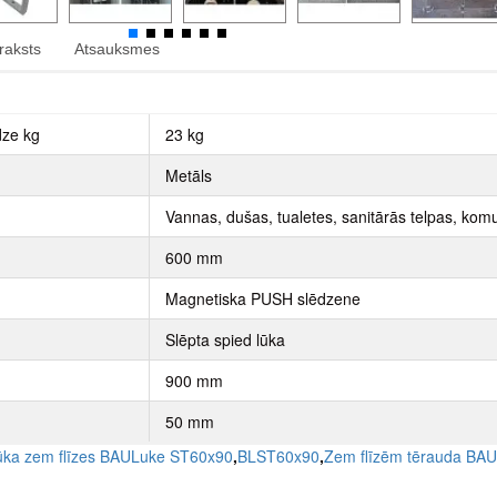
raksts
Atsauksmes
dze kg
23 kg
Metāls
Vannas, dušas, tualetes, sanitārās telpas, komu
600 mm
Magnetiska PUSH slēdzene
Slēpta spied lūka
900 mm
50 mm
lūka zem flīzes BAULuke ST60x90
,
BLST60x90
,
Zem flīzēm tērauda BAU