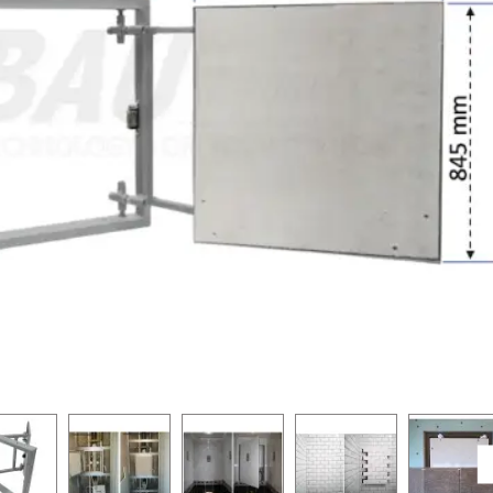
-25 %
-25 %
PUSH system
PUSH system
zes BAULuke ST20x40
Revīzijas lūka zem flīzes BAULuke ST20x50