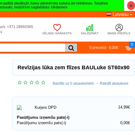
 un palīdz piedāvāt Jums piemērotu saturu un reklāmas. Turpinot
t atsaukt, nodzēšot saglabātās sīkdatnes
Latviešu
umurs: +371 28993365
lv
VĒLMJU SARAKSTS
SALĪDZINĀT
MANS PROFILS
0
0 prece(s) - 0,00€
Revīzijas lūka zem flīzes BAULuke ST60x90
Balstīts uz 0 atsauksmēm.
-
Rakstīt atsauksmi
14,99€
Kurjers DPD
Pasūtījumu izņemšu pats(-i)
Pasūtījumu izņemšu pats(-i)
0,00€