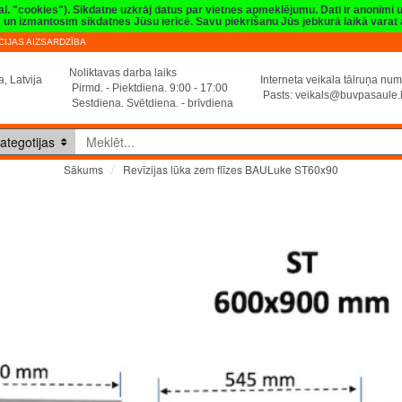
val. "cookies"). Sīkdatne uzkrāj datus par vietnes apmeklējumu. Dati ir anonīmi
sim un izmantosim sīkdatnes Jūsu ierīcē. Savu piekrišanu Jūs jebkurā laikā vara
IJAS AIZSARDZĪBA
Noliktavas darba laiks
, Latvija
Interneta veikala tālruņa n
Pirmd. - Piektdiena. 9:00 - 17:00
Pasts:
veikals@buvpasaule.
Sestdiena. Svētdiena. - brīvdiena
ategotijas
Revīzijas lūka zem flīzes BAULuke ST60x90
Sākums