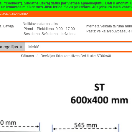
val. "cookies"). Sīkdatne uzkrāj datus par vietnes apmeklējumu. Dati ir anonīmi
sim un izmantosim sīkdatnes Jūsu ierīcē. Savu piekrišanu Jūs jebkurā laikā vara
IJAS AIZSARDZĪBA
Noliktavas darba laiks
, Latvija
Interneta veikala tālruņa n
Pirmd. - Piektdiena. 9:00 - 17:00
Pasts:
veikals@buvpasaule.
Sestdiena. Svētdiena. - brīvdiena
ategotijas
Revīzijas lūka zem flīzes BAULuke ST60x40
Sākums