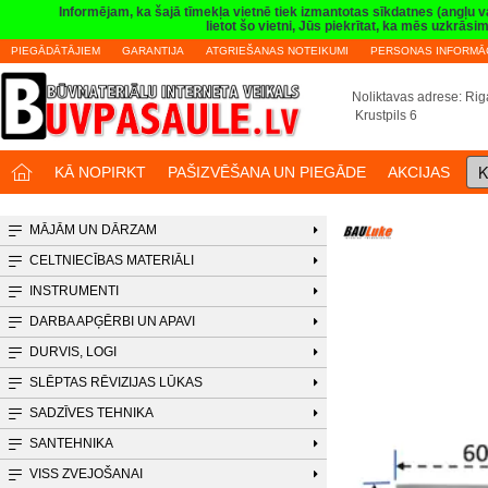
Informējam, ka šajā tīmekļa vietnē tiek izmantotas sīkdatnes (angļu 
lietot šo vietni, Jūs piekrītat, ka mēs uzkrā
PIEGĀDĀTĀJIEM
GARANTIJA
ATGRIEŠANAS NOTEIKUMI
PERSONAS INFORMĀC
Noliktavas adrese: Riga
Krustpils 6
K
KĀ NOPIRKT
PAŠIZVĒŠANA UN PIEGĀDE
AKCIJAS
MĀJĀM UN DĀRZAM
CELTNIECĪBAS MATERIĀLI
INSTRUMENTI
DARBA APĢĒRBI UN APAVI
DURVIS, LOGI
SLĒPTAS RĒVIZIJAS LŪKAS
SADZĪVES TEHNIKA
SANTEHNIKA
VISS ZVEJOŠANAI