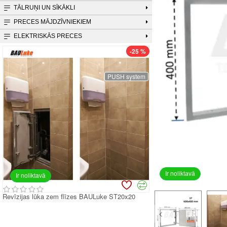
TĀLRUŅI UN SĪKĀKLI
PRECES MĀJDZĪVNIEKIEM
ELEKTRISKĀS PRECES
-25 %
PUSH system
Ir noliktavā
Ir noliktavā
Revīzijas lūka zem flīzes BAULuke ST20x20
Revīzijas lūka zem flī