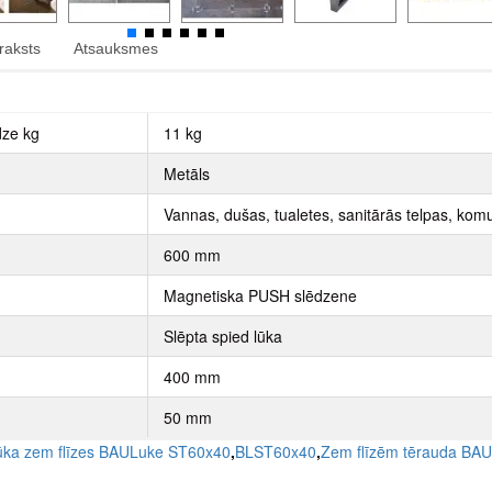
raksts
Atsauksmes
dze kg
11 kg
Metāls
Vannas, dušas, tualetes, sanitārās telpas, komu
600 mm
Magnetiska PUSH slēdzene
Slēpta spied lūka
400 mm
50 mm
lūka zem flīzes BAULuke ST60x40
,
BLST60x40
,
Zem flīzēm tērauda BAU