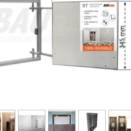
-25 %
-25 %
PUSH system
PUSH system
Ir noliktavā
zes BAULuke ST20x30
Revīzijas lūka zem flīzes BAULuke ST20x40