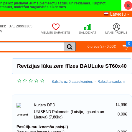
 un palīdz piedāvāt Jums piemērotu saturu un reklāmas. Turpinot
t atsaukt, nodzēšot saglabātās sīkdatnes
Latviešu
umurs: +371 28993365
lv
VĒLMJU SARAKSTS
SALĪDZINĀT
MANS PROFILS
0
0 prece(s) - 0,00€
Revīzijas lūka zem flīzes BAULuke ST60x40
Balstīts uz 0 atsauksmēm.
-
Rakstīt atsauksmi
14,99€
Kurjers DPD
UNISEND Pakomats (Latvija, Igaunija un
0,00€
Lietuva) (7,80kg)
Pasūtījumu izņemšu pats(-i)