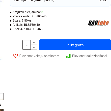
Pasūtījumu izņemšu pats(-i)
0,00€
Krājumu pieejamība:
3
Preces kods:
BLST60x40
Svars:
7.80kg
-25 %
Artikuls:
BLST60x40
EAN:
4751039110463
PUSH system
Ielikt grozā
Pievienot vēlmju sarakstam
Pievienot salīdzināšanai
Ir noliktavā
Revīzijas lūka zem flīzes BAULuke ST20x50
Revīzijas lūka zem fl