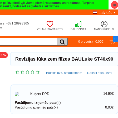
 un palīdz piedāvāt Jums piemērotu saturu un reklāmas. Turpinot
t atsaukt, nodzēšot saglabātās sīkdatnes
Latviešu
umurs: +371 28993365
lv
VĒLMJU SARAKSTS
SALĪDZINĀT
MANS PROFILS
0
0 prece(s) - 0,00€
25 %
Revīzijas lūka zem flīzes BAULuke ST40x90
Balstīts uz 0 atsauksmēm.
-
Rakstīt atsauksmi
14,99€
Kurjers DPD
Pasūtījumu izņemšu pats(-i)
Pasūtījumu izņemšu pats(-i)
0,00€