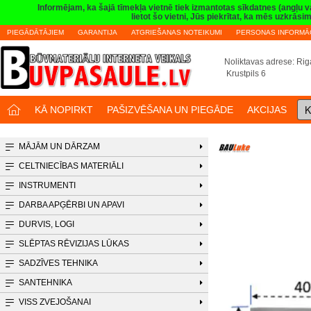
Informējam, ka šajā tīmekļa vietnē tiek izmantotas sīkdatnes (angļu 
lietot šo vietni, Jūs piekrītat, ka mēs uzkrā
PIEGĀDĀTĀJIEM
GARANTIJA
ATGRIEŠANAS NOTEIKUMI
PERSONAS INFORMĀC
Noliktavas adrese: Riga
Krustpils 6
K
KĀ NOPIRKT
PAŠIZVĒŠANA UN PIEGĀDE
AKCIJAS
MĀJĀM UN DĀRZAM
CELTNIECĪBAS MATERIĀLI
INSTRUMENTI
DARBA APĢĒRBI UN APAVI
DURVIS, LOGI
SLĒPTAS RĒVIZIJAS LŪKAS
SADZĪVES TEHNIKA
SANTEHNIKA
VISS ZVEJOŠANAI