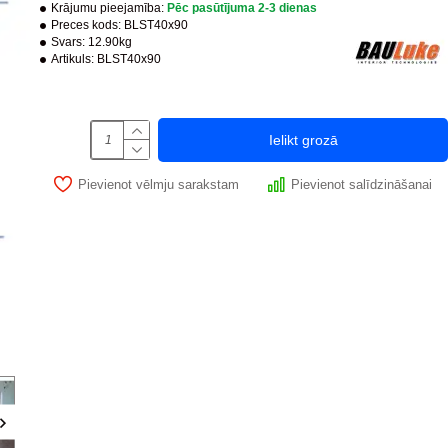
Krājumu pieejamība:
Pēc pasūtījuma 2-3 dienas
Preces kods:
BLST40x90
Svars:
12.90kg
Artikuls:
BLST40x90
-25 %
Ielikt grozā
PUSH system
Pievienot vēlmju sarakstam
Pievienot salīdzināšanai
Ir noliktavā
Revīzijas lūka zem flīzes BAULuke ST20x50
Revīzijas lūka zem fl