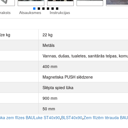
raksts
Atsauksmes
Instrukcijas
dze kg
22 kg
Metāls
Vannas, dušas, tualetes, sanitārās telpas, komu
400 mm
Magnetiska PUSH slēdzene
Slēpta spied lūka
900 mm
50 mm
lūka zem flīzes BAULuke ST40x90
,
BLST40x90
,
Zem flīzēm tērauda BAU