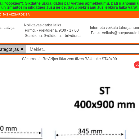
val. "cookies"). Sīkdatne uzkrāj datus par vietnes apmeklējumu. Dati ir anonīmi
sim un izmantosim sīkdatnes Jūsu ierīcē. Savu piekrišanu Jūs jebkurā laikā vara
IJAS AIZSARDZĪBA
Noliktavas darba laiks
, Latvija
Interneta veikala tālruņa n
Pirmd. - Piektdiena. 9:00 - 17:00
Pasts:
veikals@buvpasaule.
Sestdiena. Svētdiena. - brīvdiena
ategotijas
Revīzijas lūka zem flīzes BAULuke ST40x90
Sākums
-