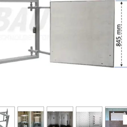
-25 %
-25 %
PUSH system
PUSH system
Ir noliktavā
zes BAULuke ST20x30
Revīzijas lūka zem flīzes BAULuke ST20x40