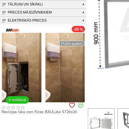
TĀLRUŅI UN SĪKĀKLI
PRECES MĀJDZĪVNIEKIEM
ELEKTRISKĀS PRECES
-25 %
PUSH system
Ir noliktavā
Revīzijas lūka zem flīzes BAULuke ST20x20
Revīzijas lūka zem flī