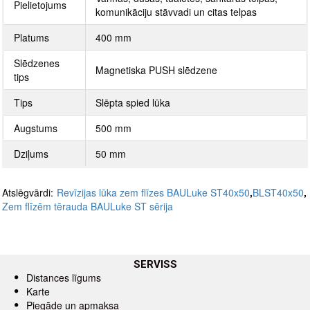
Pielietojums
komunikāciju stāvvadi un citas telpas
Platums
400 mm
Slēdzenes
Magnetiska PUSH slēdzene
tips
Tips
Slēpta spied lūka
Augstums
500 mm
Dziļums
50 mm
Atslēgvārdi:
Revīzijas lūka zem flīzes BAULuke ST40x50
,
BLST40x50
,
Zem flīzēm tērauda BAULuke ST sērija
SERVISS
Distances līgums
Karte
Piegāde un apmaksa