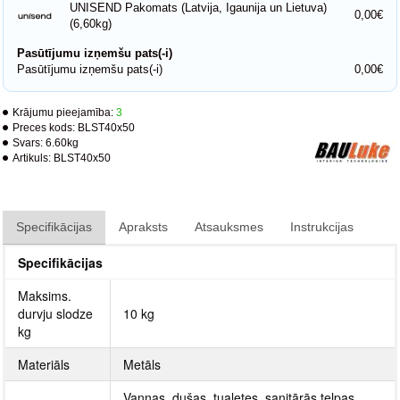
UNISEND Pakomats (Latvija, Igaunija un Lietuva)
0,00€
(6,60kg)
Pasūtījumu izņemšu pats(-i)
Pasūtījumu izņemšu pats(-i)
0,00€
Krājumu pieejamība:
3
Preces kods:
BLST40x50
Svars:
6.60kg
Artikuls:
BLST40x50
Specifikācijas
Apraksts
Atsauksmes
Instrukcijas
Specifikācijas
Maksims.
durvju slodze
10 kg
kg
Materiāls
Metāls
Vannas, dušas, tualetes, sanitārās telpas,