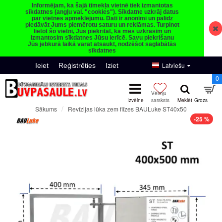
Informējam, ka šajā tīmekļa vietnē tiek izmantotas
sīkdatnes (angļu val. "cookies"). Sīkdatne uzkrāj datus
par vietnes apmeklējumu. Dati ir anonīmi un palīdz
piedāvāt Jums piemērotu saturu un reklāmas. Turpinot
lietot šo vietni, Jūs piekrītat, ka mēs uzkrāsim un
izmantosim sīkdatnes Jūsu ierīcē. Savu piekrišanu
Jūs jebkurā laikā varat atsaukt, nodzēšot saglabātās
sīkdatnes
Latviešu
Ieiet
Reģistrēties
Iziet
0
Revīzijas lūka zem flīzes BAULuke ST40x50
Sākums
-25 %