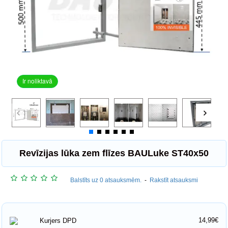
Ir noliktavā
Revīzijas lūka zem flīzes BAULuke ST40x50
Balstīts uz 0 atsauksmēm.
-
Rakstīt atsauksmi
14,99€
Kurjers DPD