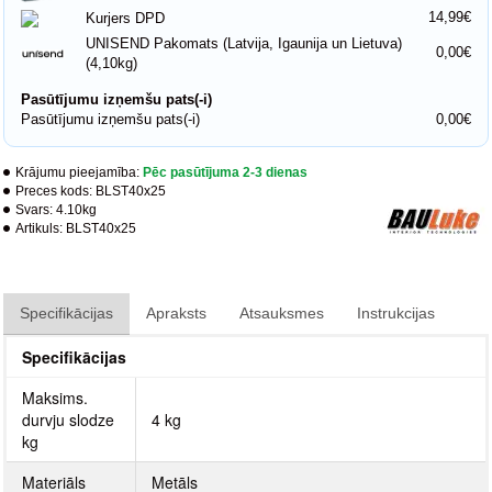
14,99€
Kurjers DPD
UNISEND Pakomats (Latvija, Igaunija un Lietuva)
0,00€
(4,10kg)
Pasūtījumu izņemšu pats(-i)
Pasūtījumu izņemšu pats(-i)
0,00€
Krājumu pieejamība:
Pēc pasūtījuma 2-3 dienas
Preces kods:
BLST40x25
Svars:
4.10kg
Artikuls:
BLST40x25
Specifikācijas
Apraksts
Atsauksmes
Instrukcijas
Specifikācijas
Maksims.
durvju slodze
4 kg
kg
Materiāls
Metāls