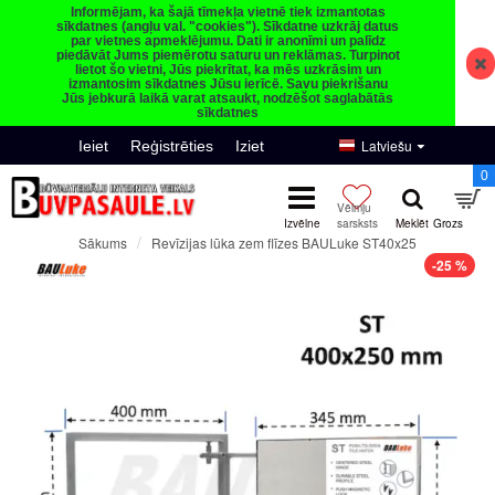
Informējam, ka šajā tīmekļa vietnē tiek izmantotas
sīkdatnes (angļu val. "cookies"). Sīkdatne uzkrāj datus
par vietnes apmeklējumu. Dati ir anonīmi un palīdz
piedāvāt Jums piemērotu saturu un reklāmas. Turpinot
lietot šo vietni, Jūs piekrītat, ka mēs uzkrāsim un
izmantosim sīkdatnes Jūsu ierīcē. Savu piekrišanu
Jūs jebkurā laikā varat atsaukt, nodzēšot saglabātās
sīkdatnes
Latviešu
Ieiet
Reģistrēties
Iziet
0
Revīzijas lūka zem flīzes BAULuke ST40x25
Sākums
-25 %