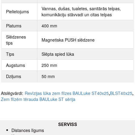
Vannas, dušas, tualetes, sanitārās telpas,
Pielietojums
komunikāciju stāvvadi un citas telpas
Platums
400 mm
Slēdzenes
Magnetiska PUSH slēdzene
tips
Tips
Slēpta spied lūka
Augstums
250 mm
Dziļums
50 mm
Atslēgvārdi:
Revīzijas lūka zem flīzes BAULuke ST40x25
,
BLST40x25
,
Zem flīzēm tērauda BAULuke ST sērija
SERVISS
Distances līgums