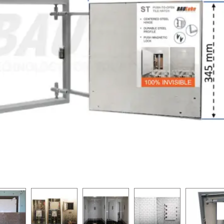
-25 %
-25 %
PUSH system
PUSH system
Ir noliktavā
zes BAULuke ST20x30
Revīzijas lūka zem flīzes BAULuke ST20x40