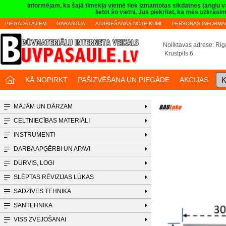
Informējam, ka šajā tīmekļa vietnē tiek izmantotas sīkdatnes (angļu 
lietot šo vietni, Jūs piekrītat, ka mēs uzkrā
PIEGĀDĀTĀJIEM
GARANTIJA
ATGRIEŠANAS NOTEIKUMI
PERSONAS INFORMĀC
Noliktavas adrese: Riga
Krustpils 6
K
KĀ NOPIRKT
PAŠIZVĒŠANA UN PIEGĀDE
AKCIJAS
MĀJĀM UN DĀRZAM
CELTNIECĪBAS MATERIĀLI
INSTRUMENTI
DARBA APĢĒRBI UN APAVI
DURVIS, LOGI
SLĒPTAS RĒVIZIJAS LŪKAS
SADZĪVES TEHNIKA
SANTEHNIKA
VISS ZVEJOŠANAI