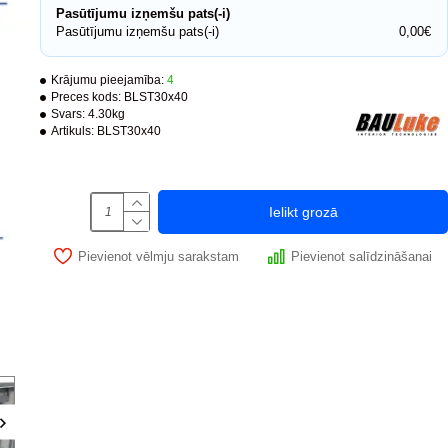
Pasūtījumu izņemšu pats(-i)
Pasūtījumu izņemšu pats(-i)
0,00€
Krājumu pieejamība:
4
Preces kods:
BLST30x40
-25 %
Svars:
4.30kg
Artikuls:
BLST30x40
PUSH system
Ielikt grozā
Pievienot vēlmju sarakstam
Pievienot salīdzināšanai
Ir noliktavā
Revīzijas lūka zem flīzes BAULuke ST20x50
Revīzijas lūka zem fl