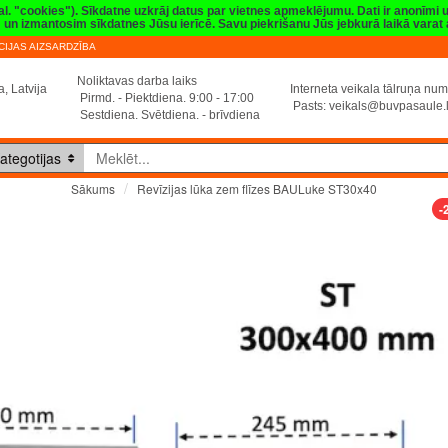
val. "cookies"). Sīkdatne uzkrāj datus par vietnes apmeklējumu. Dati ir anonīmi
sim un izmantosim sīkdatnes Jūsu ierīcē. Savu piekrišanu Jūs jebkurā laikā vara
IJAS AIZSARDZĪBA
Noliktavas darba laiks
, Latvija
Interneta veikala tālruņa n
Pirmd. - Piektdiena. 9:00 - 17:00
Pasts:
veikals@buvpasaule.
Sestdiena. Svētdiena. - brīvdiena
ategotijas
Revīzijas lūka zem flīzes BAULuke ST30x40
Sākums
-