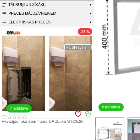
TĀLRUŅI UN SĪKĀKLI
PRECES MĀJDZĪVNIEKIEM
ELEKTRISKĀS PRECES
-25 %
PUSH system
Ir noliktavā
Ir noliktavā
Revīzijas lūka zem flīzes BAULuke ST20x20
Revīzijas lūka zem flī