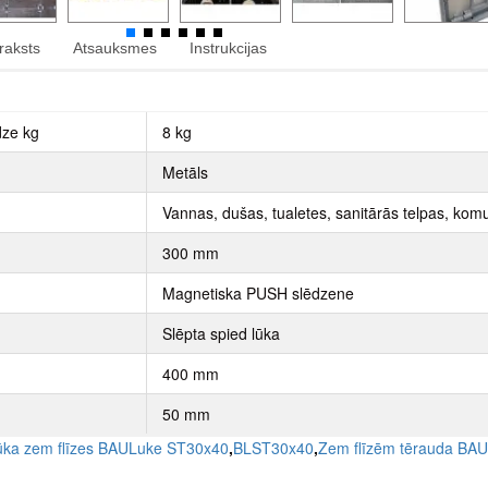
raksts
Atsauksmes
Instrukcijas
dze kg
8 kg
Metāls
Vannas, dušas, tualetes, sanitārās telpas, komu
300 mm
Magnetiska PUSH slēdzene
Slēpta spied lūka
400 mm
50 mm
lūka zem flīzes BAULuke ST30x40
,
BLST30x40
,
Zem flīzēm tērauda BAU