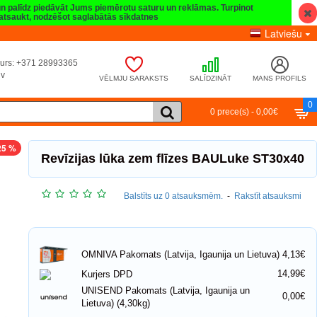
 un palīdz piedāvāt Jums piemērotu saturu un reklāmas. Turpinot
t atsaukt, nodzēšot saglabātās sīkdatnes
Latviešu
umurs: +371 28993365
lv
VĒLMJU SARAKSTS
SALĪDZINĀT
MANS PROFILS
0
0 prece(s) - 0,00€
25 %
Revīzijas lūka zem flīzes BAULuke ST30x40
Balstīts uz 0 atsauksmēm.
-
Rakstīt atsauksmi
4,13€
OMNIVA Pakomats (Latvija, Igaunija un Lietuva)
14,99€
Kurjers DPD
UNISEND Pakomats (Latvija, Igaunija un
0,00€
Lietuva) (4,30kg)