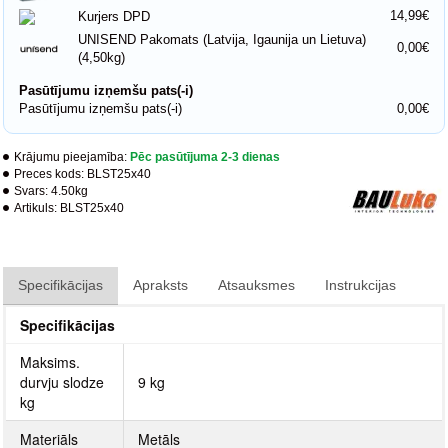
14,99€
Kurjers DPD
UNISEND Pakomats (Latvija, Igaunija un Lietuva)
0,00€
(4,50kg)
Pasūtījumu izņemšu pats(-i)
Pasūtījumu izņemšu pats(-i)
0,00€
Krājumu pieejamība:
Pēc pasūtījuma 2-3 dienas
Preces kods:
BLST25x40
Svars:
4.50kg
Artikuls:
BLST25x40
Specifikācijas
Apraksts
Atsauksmes
Instrukcijas
Specifikācijas
Maksims.
durvju slodze
9 kg
kg
Materiāls
Metāls