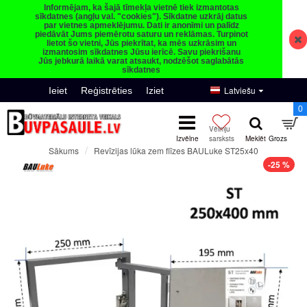
Informējam, ka šajā tīmekļa vietnē tiek izmantotas
sīkdatnes (angļu val. "cookies"). Sīkdatne uzkrāj datus
par vietnes apmeklējumu. Dati ir anonīmi un palīdz
piedāvāt Jums piemērotu saturu un reklāmas. Turpinot
lietot šo vietni, Jūs piekrītat, ka mēs uzkrāsim un
izmantosim sīkdatnes Jūsu ierīcē. Savu piekrišanu
Jūs jebkurā laikā varat atsaukt, nodzēšot saglabātās
sīkdatnes
Latviešu
Ieiet
Reģistrēties
Iziet
0
Revīzijas lūka zem flīzes BAULuke ST25x40
Sākums
-25 %