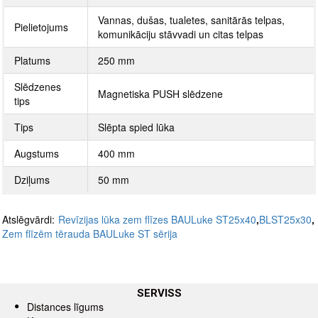
Vannas, dušas, tualetes, sanitārās telpas,
Pielietojums
komunikāciju stāvvadi un citas telpas
Platums
250 mm
Slēdzenes
Magnetiska PUSH slēdzene
tips
Tips
Slēpta spied lūka
Augstums
400 mm
Dziļums
50 mm
Atslēgvārdi:
Revīzijas lūka zem flīzes BAULuke ST25x40
,
BLST25x30
,
Zem flīzēm tērauda BAULuke ST sērija
SERVISS
Distances līgums