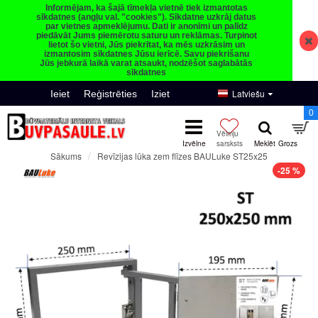
Informējam, ka šajā tīmekļa vietnē tiek izmantotas
sīkdatnes (angļu val. "cookies"). Sīkdatne uzkrāj datus
par vietnes apmeklējumu. Dati ir anonīmi un palīdz
piedāvāt Jums piemērotu saturu un reklāmas. Turpinot
lietot šo vietni, Jūs piekrītat, ka mēs uzkrāsim un
izmantosim sīkdatnes Jūsu ierīcē. Savu piekrišanu
Jūs jebkurā laikā varat atsaukt, nodzēšot saglabātās
sīkdatnes
Latviešu
Ieiet
Reģistrēties
Iziet
0
Revīzijas lūka zem flīzes BAULuke ST25x25
Sākums
-25 %