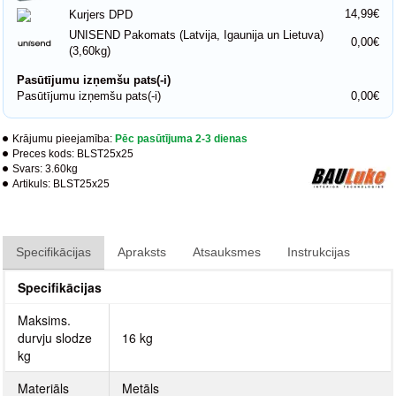
14,99€
Kurjers DPD
UNISEND Pakomats (Latvija, Igaunija un Lietuva)
0,00€
(3,60kg)
Pasūtījumu izņemšu pats(-i)
Pasūtījumu izņemšu pats(-i)
0,00€
Krājumu pieejamība:
Pēc pasūtījuma 2-3 dienas
Preces kods:
BLST25x25
Svars:
3.60kg
Artikuls:
BLST25x25
Specifikācijas
Apraksts
Atsauksmes
Instrukcijas
Specifikācijas
Maksims.
durvju slodze
16 kg
kg
Materiāls
Metāls