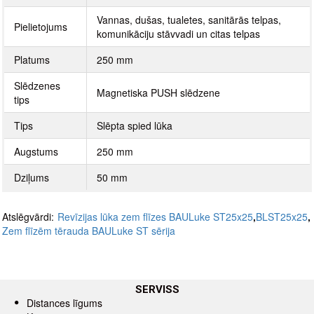
Vannas, dušas, tualetes, sanitārās telpas,
Pielietojums
komunikāciju stāvvadi un citas telpas
Platums
250 mm
Slēdzenes
Magnetiska PUSH slēdzene
tips
Tips
Slēpta spied lūka
Augstums
250 mm
Dziļums
50 mm
Atslēgvārdi:
Revīzijas lūka zem flīzes BAULuke ST25x25
,
BLST25x25
,
Zem flīzēm tērauda BAULuke ST sērija
SERVISS
Distances līgums