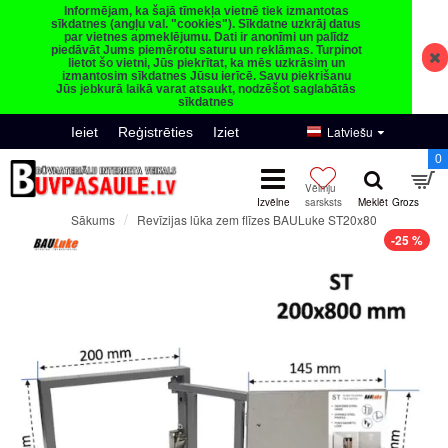
Informējam, ka šajā tīmekļa vietnē tiek izmantotas
sīkdatnes (angļu val. "cookies"). Sīkdatne uzkrāj datus
par vietnes apmeklējumu. Dati ir anonīmi un palīdz
piedāvāt Jums piemērotu saturu un reklāmas. Turpinot
lietot šo vietni, Jūs piekrītat, ka mēs uzkrāsim un
izmantosim sīkdatnes Jūsu ierīcē. Savu piekrišanu
Jūs jebkurā laikā varat atsaukt, nodzēšot saglabātās
sīkdatnes
Latviešu
Ieiet
Reģistrēties
Iziet
0
Revīzijas lūka zem flīzes BAULuke ST20x80
Sākums
-25 %