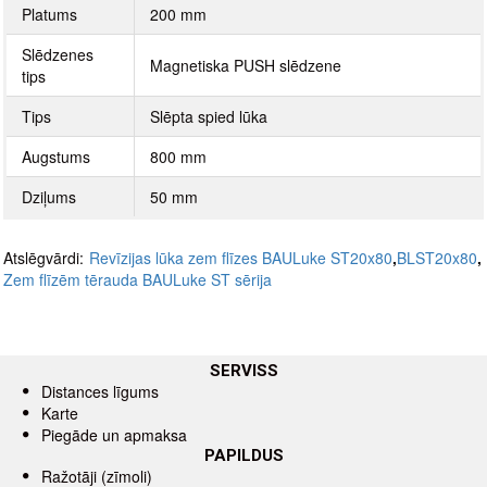
Platums
200 mm
Slēdzenes
Magnetiska PUSH slēdzene
tips
Tips
Slēpta spied lūka
Augstums
800 mm
Dziļums
50 mm
Atslēgvārdi:
Revīzijas lūka zem flīzes BAULuke ST20x80
,
BLST20x80
,
Zem flīzēm tērauda BAULuke ST sērija
SERVISS
Distances līgums
Karte
Piegāde un apmaksa
PAPILDUS
Ražotāji (zīmoli)