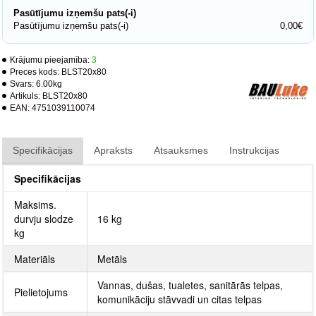
Pasūtījumu izņemšu pats(-i)
Pasūtījumu izņemšu pats(-i)
0,00€
Krājumu pieejamība:
3
Preces kods:
BLST20x80
Svars:
6.00kg
Artikuls:
BLST20x80
EAN:
4751039110074
Specifikācijas
Apraksts
Atsauksmes
Instrukcijas
Specifikācijas
Maksims.
durvju slodze
16 kg
kg
Materiāls
Metāls
Vannas, dušas, tualetes, sanitārās telpas,
Pielietojums
komunikāciju stāvvadi un citas telpas