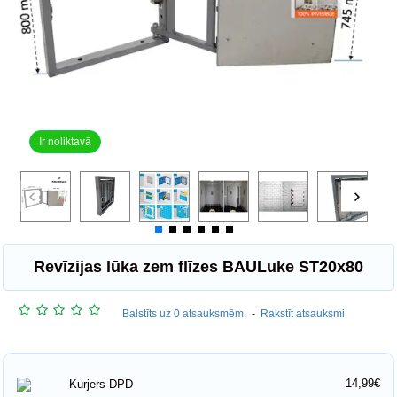
Ir noliktavā
Revīzijas lūka zem flīzes BAULuke ST20x80
Balstīts uz 0 atsauksmēm.
-
Rakstīt atsauksmi
14,99€
Kurjers DPD