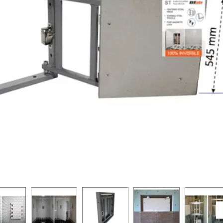
-25 %
-25 %
PUSH system
PUSH system
Ir noliktavā
 BAULuke ST20x30
Revīzijas lūka zem flīzes BAULuke ST20x40
R