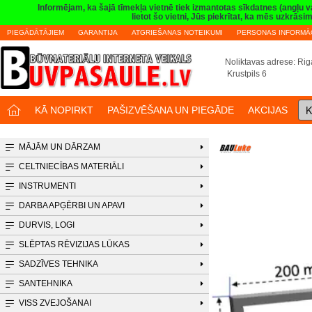
Informējam, ka šajā tīmekļa vietnē tiek izmantotas sīkdatnes (angļu 
lietot šo vietni, Jūs piekrītat, ka mēs uzkrā
PIEGĀDĀTĀJIEM
GARANTIJA
ATGRIEŠANAS NOTEIKUMI
PERSONAS INFORMĀC
Noliktavas adrese: Riga
Krustpils 6
K
KĀ NOPIRKT
PAŠIZVĒŠANA UN PIEGĀDE
AKCIJAS
MĀJĀM UN DĀRZAM
CELTNIECĪBAS MATERIĀLI
INSTRUMENTI
DARBA APĢĒRBI UN APAVI
DURVIS, LOGI
SLĒPTAS RĒVIZIJAS LŪKAS
SADZĪVES TEHNIKA
SANTEHNIKA
VISS ZVEJOŠANAI