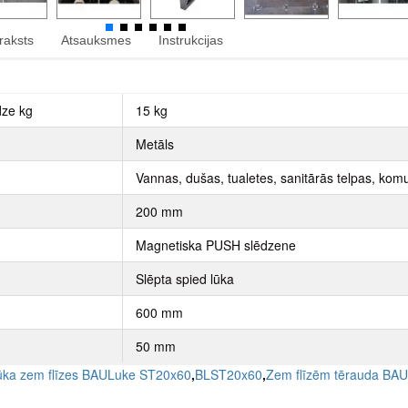
raksts
Atsauksmes
Instrukcijas
dze kg
15 kg
Metāls
Vannas, dušas, tualetes, sanitārās telpas, komu
200 mm
Magnetiska PUSH slēdzene
Slēpta spied lūka
600 mm
50 mm
lūka zem flīzes BAULuke ST20x60
,
BLST20x60
,
Zem flīzēm tērauda BAU