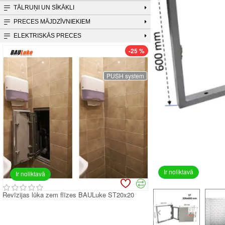
TĀLRUŅI UN SĪKĀKLI
PRECES MĀJDZĪVNIEKIEM
ELEKTRISKĀS PRECES
-25 %
PUSH system
Ir noliktavā
Ir noliktavā
vīzijas lūka zem flīzes BAULuke ST20x20
Revīzijas lūka zem flīzes