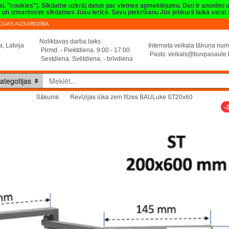
val. "cookies"). Sīkdatne uzkrāj datus par vietnes apmeklējumu. Dati ir anonīmi
sim un izmantosim sīkdatnes Jūsu ierīcē. Savu piekrišanu Jūs jebkurā laikā vara
IJAS AIZSARDZĪBA
Noliktavas darba laiks
, Latvija
Interneta veikala tālruņa n
Pirmd. - Piektdiena. 9:00 - 17:00
Pasts:
veikals@buvpasaule.
Sestdiena. Svētdiena. - brīvdiena
ategotijas
Revīzijas lūka zem flīzes BAULuke ST20x60
Sākums
-