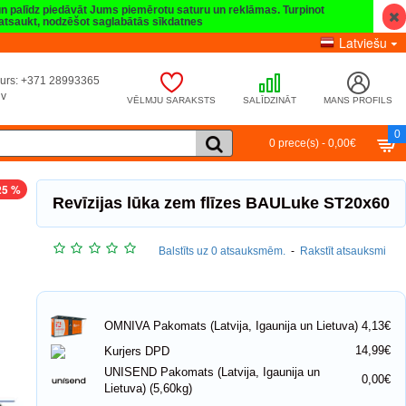
 un palīdz piedāvāt Jums piemērotu saturu un reklāmas. Turpinot
t atsaukt, nodzēšot saglabātās sīkdatnes
Latviešu
umurs: +371 28993365
lv
VĒLMJU SARAKSTS
SALĪDZINĀT
MANS PROFILS
0
0 prece(s) - 0,00€
25 %
Revīzijas lūka zem flīzes BAULuke ST20x60
Balstīts uz 0 atsauksmēm.
-
Rakstīt atsauksmi
4,13€
OMNIVA Pakomats (Latvija, Igaunija un Lietuva)
14,99€
Kurjers DPD
UNISEND Pakomats (Latvija, Igaunija un
0,00€
Lietuva) (5,60kg)