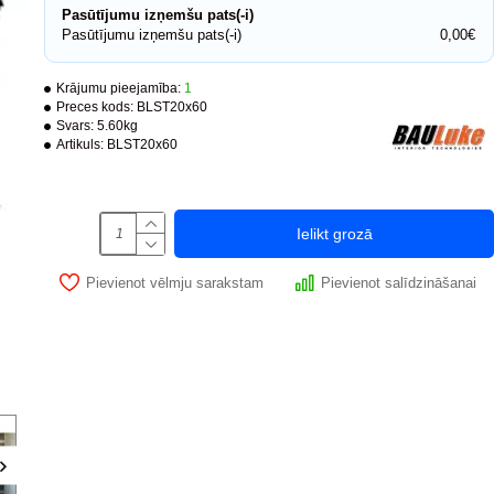
Pasūtījumu izņemšu pats(-i)
Pasūtījumu izņemšu pats(-i)
0,00€
Krājumu pieejamība:
1
Preces kods:
BLST20x60
-25 %
Svars:
5.60kg
Artikuls:
BLST20x60
PUSH system
Ielikt grozā
Pievienot vēlmju sarakstam
Pievienot salīdzināšanai
Ir noliktavā
evīzijas lūka zem flīzes BAULuke ST20x50
Revīzijas lūka zem flīzes