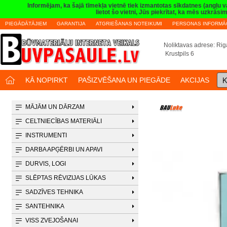
Informējam, ka šajā tīmekļa vietnē tiek izmantotas sīkdatnes (angļu 
lietot šo vietni, Jūs piekrītat, ka mēs uzkrā
PIEGĀDĀTĀJIEM
GARANTIJA
ATGRIEŠANAS NOTEIKUMI
PERSONAS INFORMĀC
Noliktavas adrese: Riga
Krustpils 6
K
KĀ NOPIRKT
PAŠIZVĒŠANA UN PIEGĀDE
AKCIJAS
MĀJĀM UN DĀRZAM
CELTNIECĪBAS MATERIĀLI
INSTRUMENTI
DARBA APĢĒRBI UN APAVI
DURVIS, LOGI
SLĒPTAS RĒVIZIJAS LŪKAS
SADZĪVES TEHNIKA
SANTEHNIKA
VISS ZVEJOŠANAI