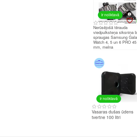
Ir noliktavā
Nerūsējošā tērauda
viedpulksteņa siksniņa 
spraugas Samsung Gal
Watch 4, 5 un 6 PRO 45
mm, melna
Ir noliktavā
Vasaras dušas ūdens
tvertne 100 litri