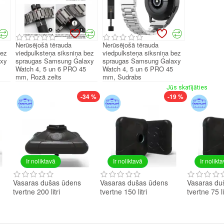
Nerūsējošā tērauda
Nerūsējošā tērauda
bez
viedpulksteņa siksniņa bez
viedpulksteņa siksniņa bez
axy
spraugas Samsung Galaxy
spraugas Samsung Galaxy
Watch 4, 5 un 6 PRO 45
Watch 4, 5 un 6 PRO 45
mm, Rozā zelts
mm, Sudrabs
Jūs skatījāties
-34 %
-19 %
Ir noliktavā
Ir noliktavā
Ir nolikt
Vasaras dušas ūdens
Vasaras dušas ūdens
Vasaras du
tvertne 200 litri
tvertne 150 litri
tvertne 75 li