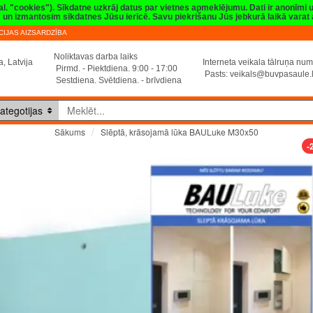
val. "cookies"). Sīkdatne uzkrāj datus par vietnes apmeklējumu. Dati ir anonīmi
sim un izmantosim sīkdatnes Jūsu ierīcē. Savu piekrišanu Jūs jebkurā laikā vara
IJAS AIZSARDZĪBA
Noliktavas darba laiks
, Latvija
Interneta veikala tālruņa n
Pirmd. - Piektdiena. 9:00 - 17:00
Pasts:
veikals@buvpasaule.
Sestdiena. Svētdiena. - brīvdiena
ategotijas
Slēptā, krāsojamā lūka BAULuke M30x50
Sākums
-