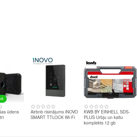
avā
šas ūdens
Airbnb risinājums iNOVO
KWB BY EINHELL SDS-
tri
SMART TTLOCK Wi-Fi
PLUS Urbju un kaltu
komplekts 12 gb