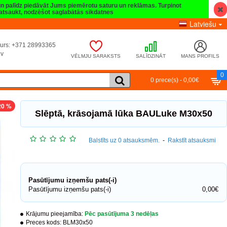
 un palīdz piedāvāt Jums piemērotu saturu un reklāmas. Turpinot
t atsaukt, nodzēšot saglabātās sīkdatnes
Latviešu
umurs: +371 28993365
lv
VĒLMJU SARAKSTS
SALĪDZINĀT
MANS PROFILS
0
0 prece(s) - 0,00€
20 %
Slēptā, krāsojamā lūka BAULuke M30x50
Balstīts uz 0 atsauksmēm.
-
Rakstīt atsauksmi
Pasūtījumu izņemšu pats(-i)
Pasūtījumu izņemšu pats(-i)
0,00€
Krājumu pieejamība:
Pēc pasūtījuma 3 nedēļas
Preces kods:
BLM30x50