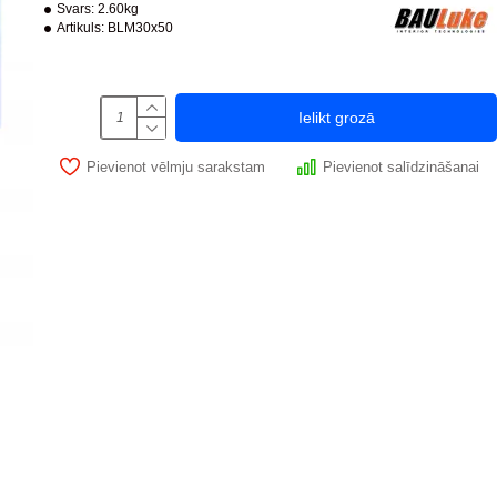
Svars:
2.60kg
Artikuls:
BLM30x50
Ielikt grozā
Pievienot vēlmju sarakstam
Pievienot salīdzināšanai