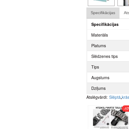
Specifikācijas
At
Specifikācijas
Materiāls
Platums
Slēdzenes tips
Tips
Augstums
Dziļums
Atslēgvārdi:
Slēptā
,
krā
-1