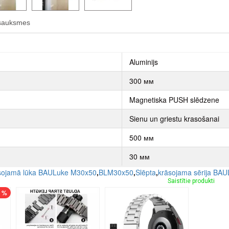
sauksmes
Aluminijs
300 мм
Magnetiska PUSH slēdzene
Sienu un griestu krasošanai
500 мм
30 мм
sojamā lūka BAULuke M30x50
,
BLM30x50
,
Slēpta
,
krāsojama sērija BA
Saistītie produkti
7 %