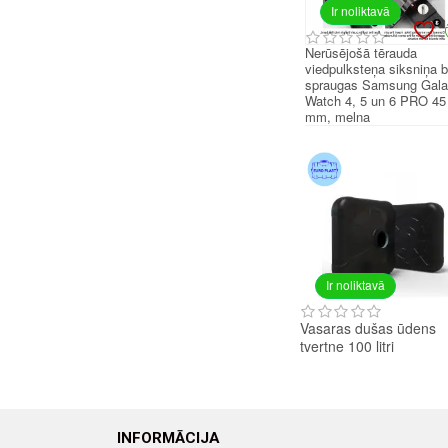
Ir noliktavā
Nerūsējošā tērauda
viedpulksteņa siksniņa 
spraugas Samsung Gal
Watch 4, 5 un 6 PRO 45
mm, melna
Ir noliktavā
Vasaras dušas ūdens
tvertne 100 litri
INFORMĀCIJA