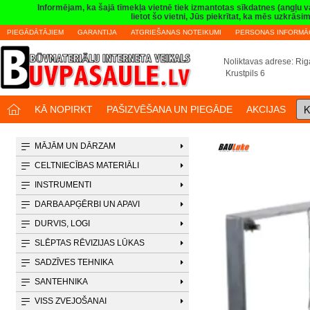
Informējam, ka šajā tīmekļa vietnē tiek izmantotas sīkdatnes (angļu 
lietot šo vietni, Jūs piekrītat, ka mēs uzkrā
PIEGĀDĀTĀJIEM
GARANTIJA
ATGRIEŠANAS NOTEIKUMI
PERSONAS INFORMĀC
Noliktavas adrese: Riga
Krustpils 6
K
KĀ NOPIRKT
PAŠIZVĒŠANA UN PIEGĀDE
AKCIJAS
MĀJĀM UN DĀRZAM
CELTNIECĪBAS MATERIĀLI
INSTRUMENTI
DARBA APĢĒRBI UN APAVI
DURVIS, LOGI
SLĒPTAS RĒVIZIJAS LŪKAS
SADZĪVES TEHNIKA
SANTEHNIKA
VISS ZVEJOŠANAI