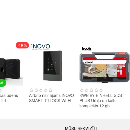
-19 %
avā
šas ūdens
Airbnb risinājums iNOVO
KWB BY EINHELL SDS-
itri
SMART TTLOCK Wi-Fi
PLUS Urbju un kaltu
komplekts 12 gb
MŪSU REKVIZĪTI