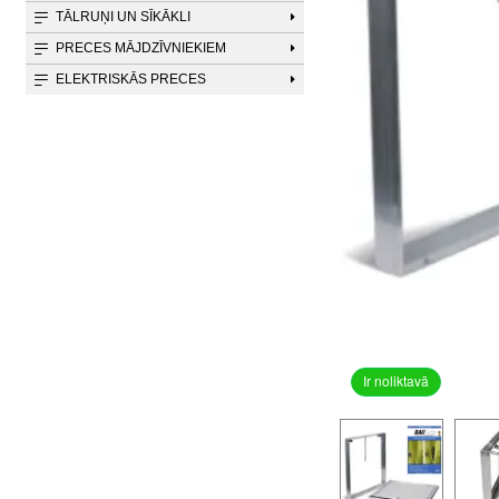
TĀLRUŅI UN SĪKĀKLI
PRECES MĀJDZĪVNIEKIEM
ELEKTRISKĀS PRECES
Ir noliktavā