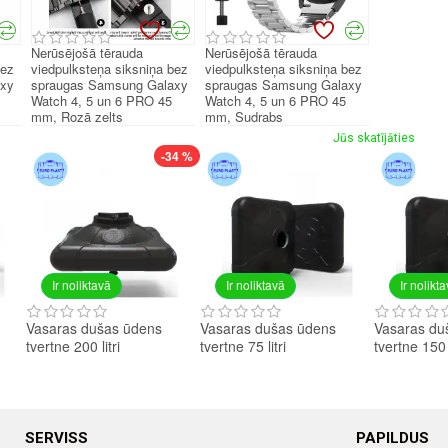
Nerūsējošā tērauda
Nerūsējošā tērauda
bez
viedpulksteņa siksniņa bez
viedpulksteņa siksniņa bez
axy
spraugas Samsung Galaxy
spraugas Samsung Galaxy
Watch 4, 5 un 6 PRO 45
Watch 4, 5 un 6 PRO 45
mm, Rozā zelts
mm, Sudrabs
Jūs skatījāties
-34 %
Ir noliktavā
Ir noliktavā
Ir nolikt
Vasaras dušas ūdens
Vasaras dušas ūdens
Vasaras du
tvertne 200 litri
tvertne 75 litri
tvertne 150 l
SERVISS
PAPILDUS