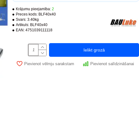
Krājumu pieejamība:
2
Preces kods:
BLF40x40
Svars:
3.40kg
Artikuls:
BLF40x40
EAN:
4751039111118
Ielikt grozā
Pievienot vēlmju sarakstam
Pievienot salīdzināšanai