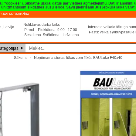
val. "cookies"). Sīkdatne uzkrāj datus par vietnes apmeklējumu. Dati ir anonīmi
sim un izmantosim sīkdatnes Jūsu ierīcē. Savu piekrišanu Jūs jebkurā laikā vara
IJAS AIZSARDZĪBA
Noliktavas darba laiks
, Latvija
Interneta veikala tālruņa n
Pirmd. - Piektdiena. 9:00 - 17:00
Pasts:
veikals@buvpasaule.
Sestdiena. Svētdiena. - brīvdiena
ategotijas
Noņēmama sienas lūkas zem flīzēs BAULuke F40x40
Sākums