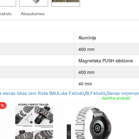
raksts
Atsauksmes
Alumīnijs
400 mm
Magnetiska PUSH slēdzene
400 mm
40 mm
sienas lūkas zem flīzēs BAULuke F40x40
,
BLF40x40
,
Sienas noņemam
Saistītie produkti
7 %