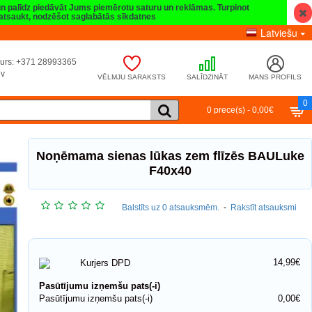
 un palīdz piedāvāt Jums piemērotu saturu un reklāmas. Turpinot
t atsaukt, nodzēšot saglabātās sīkdatnes
Latviešu
umurs: +371 28993365
lv
VĒLMJU SARAKSTS
SALĪDZINĀT
MANS PROFILS
0
0 prece(s) - 0,00€
Noņēmama sienas lūkas zem flīzēs BAULuke
F40x40
Balstīts uz 0 atsauksmēm.
-
Rakstīt atsauksmi
14,99€
Kurjers DPD
Pasūtījumu izņemšu pats(-i)
Pasūtījumu izņemšu pats(-i)
0,00€