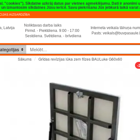
val. "cookies"). Sīkdatne uzkrāj datus par vietnes apmeklējumu. Dati ir anonīmi
sim un izmantosim sīkdatnes Jūsu ierīcē. Savu piekrišanu Jūs jebkurā laikā vara
IJAS AIZSARDZĪBA
Noliktavas darba laiks
, Latvija
Interneta veikala tālruņa n
Pirmd. - Piektdiena. 9:00 - 17:00
Pasts:
veikals@buvpasaule.
Sestdiena. Svētdiena. - brīvdiena
ategotijas
Grīdas revīzijas lūka zem flīzes BAULuke G60x60
Sākums
-