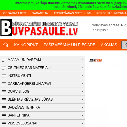
Informējam, ka šajā tīmekļa vietnē tiek izmantotas sīkdatnes (angļu 
lietot šo vietni, Jūs piekrītat, ka mēs uzkrā
PIEGĀDĀTĀJIEM
GARANTIJA
ATGRIEŠANAS NOTEIKUMI
PERSONAS INFORMĀC
Noliktavas adrese: Riga
Krustpils 6
K
KĀ NOPIRKT
PAŠIZVĒŠANA UN PIEGĀDE
AKCIJAS
MĀJĀM UN DĀRZAM
CELTNIECĪBAS MATERIĀLI
INSTRUMENTI
DARBA APĢĒRBI UN APAVI
DURVIS, LOGI
SLĒPTAS RĒVIZIJAS LŪKAS
SADZĪVES TEHNIKA
SANTEHNIKA
VISS ZVEJOŠANAI