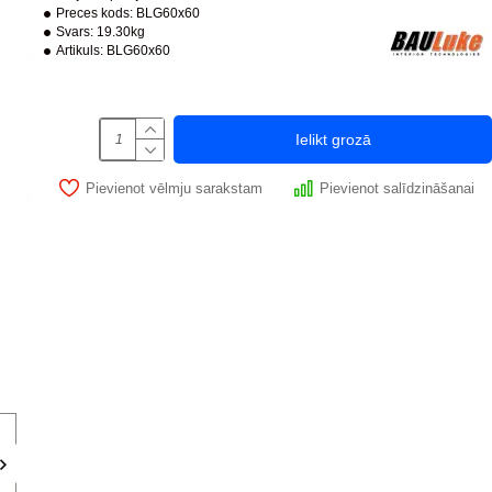
Preces kods:
BLG60x60
Svars:
19.30kg
Artikuls:
BLG60x60
Ielikt grozā
Pievienot vēlmju sarakstam
Pievienot salīdzināšanai