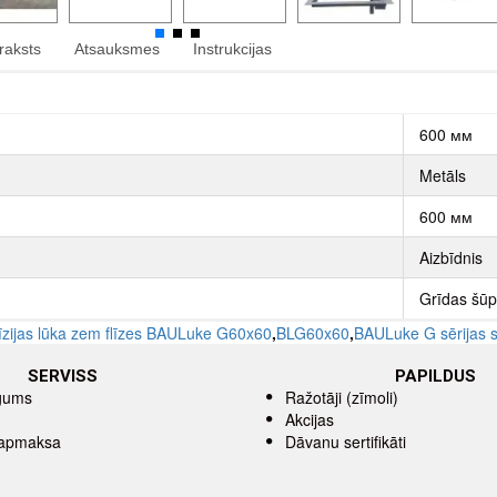
raksts
Atsauksmes
Instrukcijas
600 мм
Metāls
600 мм
Aizbīdnis
Grīdas šūp
īzijas lūka zem flīzes BAULuke G60x60
,
BLG60x60
,
BAULuke G sērijas s
SERVISS
PAPILDUS
īgums
Ražotāji (zīmoli)
Akcijas
 apmaksa
Dāvanu sertifikāti