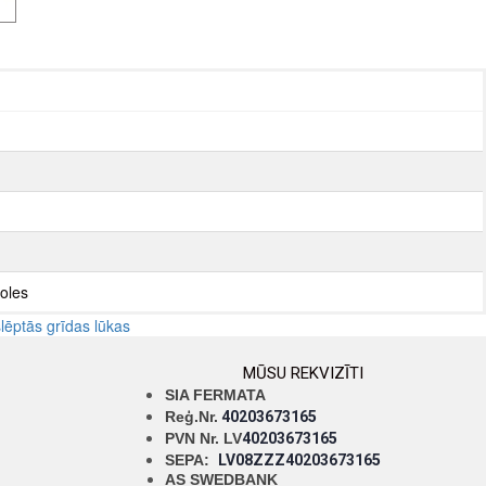
oles
lēptās grīdas lūkas
MŪSU REKVIZĪTI
SIA FERMATA
Reģ.Nr.
40203673165
PVN Nr. LV
40203673165
SEPA:
LV08ZZZ40203673165
AS SWEDBANK