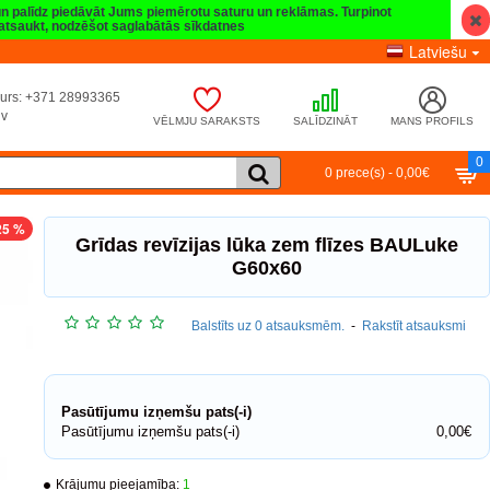
 un palīdz piedāvāt Jums piemērotu saturu un reklāmas. Turpinot
t atsaukt, nodzēšot saglabātās sīkdatnes
Latviešu
umurs: +371 28993365
lv
VĒLMJU SARAKSTS
SALĪDZINĀT
MANS PROFILS
0
0 prece(s) - 0,00€
25 %
Grīdas revīzijas lūka zem flīzes BAULuke
G60x60
Balstīts uz 0 atsauksmēm.
-
Rakstīt atsauksmi
Pasūtījumu izņemšu pats(-i)
Pasūtījumu izņemšu pats(-i)
0,00€
Krājumu pieejamība:
1