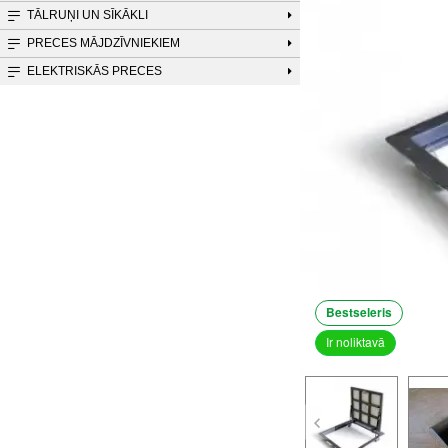
TĀLRUŅI UN SĪKĀKLI
PRECES MĀJDZĪVNIEKIEM
ELEKTRISKĀS PRECES
Bestseleris
Ir noliktavā