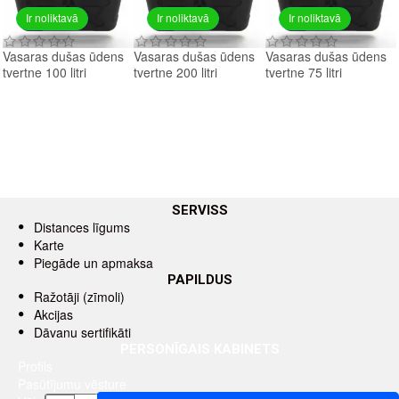
Ir noliktavā
Ir noliktavā
Ir noliktavā
Vasaras dušas ūdens
Vasaras dušas ūdens
Vasaras dušas ūdens
tvertne 100 litri
tvertne 200 litri
tvertne 75 litri
SERVISS
Distances līgums
Karte
Piegāde un apmaksa
PAPILDUS
Ražotāji (zīmoli)
Akcijas
Dāvanu sertifikāti
PERSONĪGAIS KABINETS
Profils
Pasūtījumu vēsture