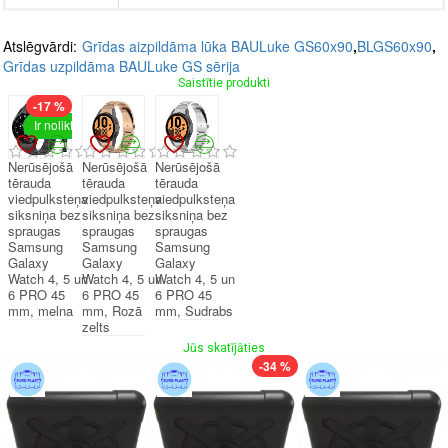
Atslēgvārdi:
Grīdas aizpildāma lūka BAULuke GS60x90
,
BLGS60x90
,
Grīdas uzpildāma BAULuke GS sērija
Saistītie produkti
-17 %
Ir noliktavā
Nerūsējošā
Nerūsējošā
Nerūsējošā
tērauda
tērauda
tērauda
viedpulksteņa
viedpulksteņa
viedpulksteņa
siksniņa bez
siksniņa bez
siksniņa bez
spraugas
spraugas
spraugas
Samsung
Samsung
Samsung
Galaxy
Galaxy
Galaxy
Watch 4, 5 un
Watch 4, 5 un
Watch 4, 5 un
6 PRO 45
6 PRO 45
6 PRO 45
mm, melna
mm, Rozā
mm, Sudrabs
zelts
Jūs skatījāties
-34 %