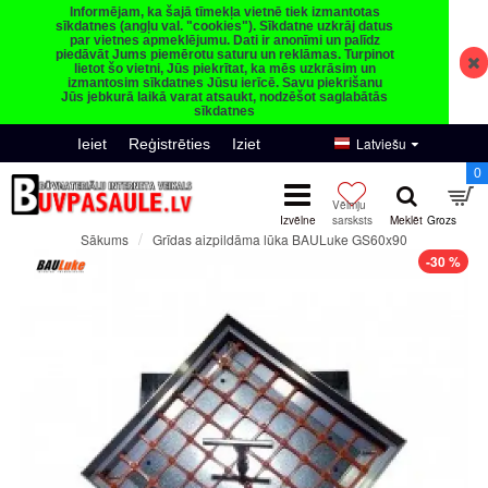
Informējam, ka šajā tīmekļa vietnē tiek izmantotas
sīkdatnes (angļu val. "cookies"). Sīkdatne uzkrāj datus
par vietnes apmeklējumu. Dati ir anonīmi un palīdz
piedāvāt Jums piemērotu saturu un reklāmas. Turpinot
lietot šo vietni, Jūs piekrītat, ka mēs uzkrāsim un
izmantosim sīkdatnes Jūsu ierīcē. Savu piekrišanu
Jūs jebkurā laikā varat atsaukt, nodzēšot saglabātās
sīkdatnes
Latviešu
Ieiet
Reģistrēties
Iziet
0
Grīdas aizpildāma lūka BAULuke GS60x90
Sākums
-30 %