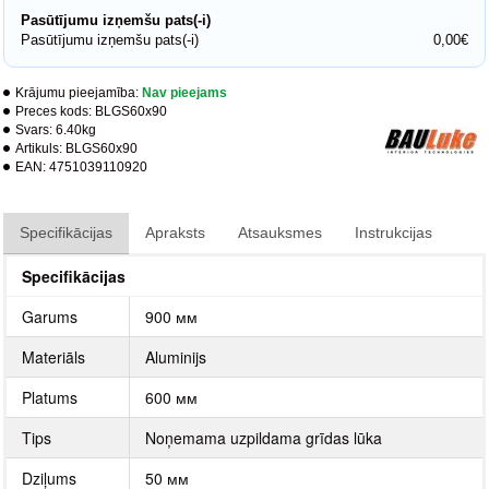
Pasūtījumu izņemšu pats(-i)
Pasūtījumu izņemšu pats(-i)
0,00€
Krājumu pieejamība:
Nav pieejams
Preces kods:
BLGS60x90
Svars:
6.40kg
Artikuls:
BLGS60x90
EAN:
4751039110920
Specifikācijas
Apraksts
Atsauksmes
Instrukcijas
Specifikācijas
Garums
900 мм
Materiāls
Aluminijs
Platums
600 мм
Tips
Noņemama uzpildama grīdas lūka
Dziļums
50 мм