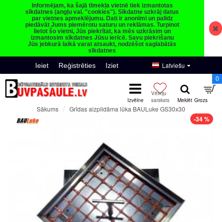
Informējam, ka šajā tīmekļa vietnē tiek izmantotas
sīkdatnes (angļu val. "cookies"). Sīkdatne uzkrāj datus
par vietnes apmeklējumu. Dati ir anonīmi un palīdz
piedāvāt Jums piemērotu saturu un reklāmas. Turpinot
lietot šo vietni, Jūs piekrītat, ka mēs uzkrāsim un
izmantosim sīkdatnes Jūsu ierīcē. Savu piekrišanu
Jūs jebkurā laikā varat atsaukt, nodzēšot saglabātās
sīkdatnes
Latviešu
Ieiet
Reģistrēties
Iziet
0
Grīdas aizpildāma lūka BAULuke GS30x30
Sākums
-34 %