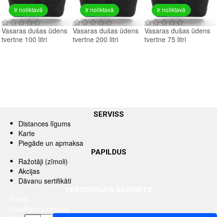
Ir noliktavā
Ir noliktavā
Ir noliktavā
Vasaras dušas ūdens
Vasaras dušas ūdens
Vasaras dušas ūdens
tvertne 100 litri
tvertne 200 litri
tvertne 75 litri
SERVISS
Distances līgums
Karte
Piegāde un apmaksa
PAPILDUS
Ražotāji (zīmoli)
Akcijas
Dāvanu sertifikāti
PERSONĪGAIS KABINETS
Profils
Pasūtījumu vēsture