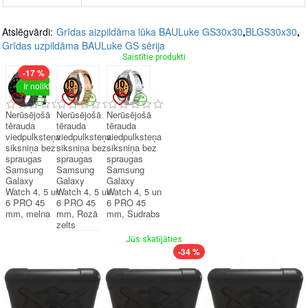
Atslēgvārdi:
Grīdas aizpildāma lūka BAULuke GS30x30
,
BLGS30x30
,
Grīdas uzpildāma BAULuke GS sērija
Saistītie produkti
-17 %
Ir noliktavā
Nerūsējošā
Nerūsējošā
Nerūsējošā
tērauda
tērauda
tērauda
viedpulksteņa
viedpulksteņa
viedpulksteņa
siksniņa bez
siksniņa bez
siksniņa bez
spraugas
spraugas
spraugas
Samsung
Samsung
Samsung
Galaxy
Galaxy
Galaxy
Watch 4, 5 un
Watch 4, 5 un
Watch 4, 5 un
6 PRO 45
6 PRO 45
6 PRO 45
mm, melna
mm, Rozā
mm, Sudrabs
zelts
Jūs skatījāties
-34 %