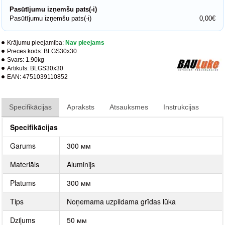
Pasūtījumu izņemšu pats(-i)
Pasūtījumu izņemšu pats(-i)
0,00€
Krājumu pieejamība:
Nav pieejams
Preces kods:
BLGS30x30
Svars:
1.90kg
Artikuls:
BLGS30x30
EAN:
4751039110852
Specifikācijas
Apraksts
Atsauksmes
Instrukcijas
Specifikācijas
Garums
300 мм
Materiāls
Aluminijs
Platums
300 мм
Tips
Noņemama uzpildama grīdas lūka
Dziļums
50 мм