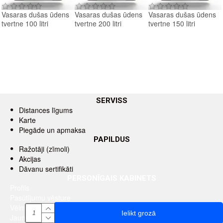
Vasaras dušas ūdens
Vasaras dušas ūdens
Vasaras dušas ūdens
tvertne 100 litri
tvertne 200 litri
tvertne 150 litri
SERVISS
Distances līgums
Karte
Piegāde un apmaksa
PAPILDUS
Ražotāji (zīmoli)
Akcijas
Dāvanu sertifikāti
PERSONĪGAIS KABINETS
Profils
Pasūtījumu vēsture
Vēlmju saraksts
Ielikt grozā
Jaunumu saņemšana pa e-pastu