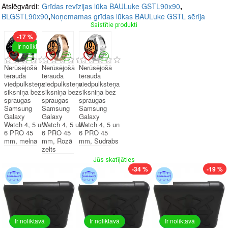
Atslēgvārdi:
Grīdas revīzijas lūka BAULuke GSTL90x90
,
BLGSTL90x90
,
Noņemamas grīdas lūkas BAULuke GSTL sērija
Saistītie produkti
-17 %
Ir noliktavā
Nerūsējošā
Nerūsējošā
Nerūsējošā
tērauda
tērauda
tērauda
viedpulksteņa
viedpulksteņa
viedpulksteņa
siksniņa bez
siksniņa bez
siksniņa bez
spraugas
spraugas
spraugas
Samsung
Samsung
Samsung
Galaxy
Galaxy
Galaxy
Watch 4, 5 un
Watch 4, 5 un
Watch 4, 5 un
6 PRO 45
6 PRO 45
6 PRO 45
mm, melna
mm, Rozā
mm, Sudrabs
zelts
Jūs skatījāties
-34 %
-19 %
Ir noliktavā
Ir noliktavā
Ir noliktavā