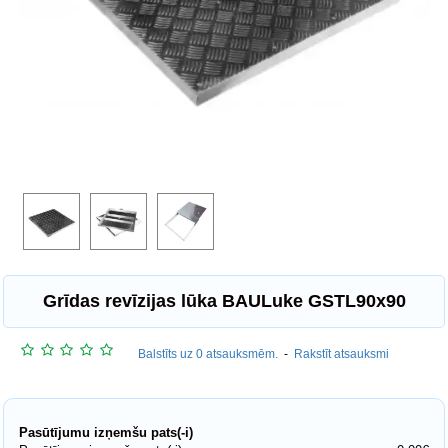
Grīdas revīzijas lūka BAULuke GSTL90x90
Balstīts uz 0 atsauksmēm.
-
Rakstīt atsauksmi
Pasūtījumu izņemšu pats(-i)