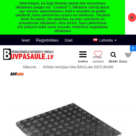
Informējam, ka šajā tīmekļa vietnē tiek izmantotas
sīkdatnes (angļu val. "cookies"). Sīkdatne uzkrāj datus
par vietnes apmeklējumu. Dati ir anonīmi un palīdz
piedāvāt Jums piemērotu saturu un reklāmas. Turpinot
lietot šo vietni, Jūs piekrītat, ka mēs uzkrāsim un
izmantosim sīkdatnes Jūsu ierīcē. Savu piekrišanu
Jūs jebkurā laikā varat atsaukt, nodzēšot saglabātās
sīkdatnes
Latviešu
Ieiet
Reģistrēties
Iziet
0
Grīdas revīzijas lūka BAULuke GSTL90x90
Sākums