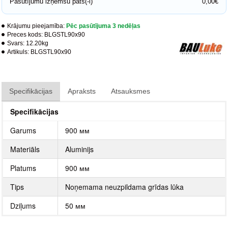
Pasūtījumu izņemšu pats(-i)
0,00€
Krājumu pieejamība:
Pēc pasūtījuma 3 nedēļas
Preces kods:
BLGSTL90x90
Svars:
12.20kg
Artikuls:
BLGSTL90x90
Specifikācijas
Apraksts
Atsauksmes
Specifikācijas
Garums
900 мм
Materiāls
Aluminijs
Platums
900 мм
Tips
Noņemama neuzpildama grīdas lūka
Dziļums
50 мм