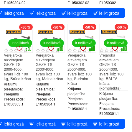
E1050304.02
E1050302.02
E1050302
Ielikt grozā
Ielikt grozā
Ielikt grozā
Ielikt grozā
-50 %
-50 %
-50 %
-50 %
Ir noliktavā
Ir noliktavā
Ir noliktavā
Ir noliktavā
Verējaroka
Verējaroka
Verējaroka
Vrējaroka
aizvērējiem
aizvērējiem
aizvērējiem
aizvērējiem
GEZE TS
GEZE TS
GEZE TS
GEZE TS
2000/4000,
2000/4000,
2000/4000,
2000/4000,
svārs līdz 100
svārs līdz 100
svārs līdz 100
svārs līdz 100
kg, Brūna krāsa
kg, Melna krāsa
kg, Sudraba
kg, BALTA
krāsa
krāsa.
Krājumu
Krājumu
(kompletkts)
Krājumu
pieejamība:
pieejamība:
Krājumu
pieejamība:
Pieejams
Pieejams
pieejamība:
Pieejams
Preces kods:
Preces kods:
Pieejams
Preces kods:
E1050303.1
E1050304.1
Preces kods:
E1050302.1
E1050301.1
Ielikt grozā
Ielikt grozā
Ielikt grozā
Ielikt grozā