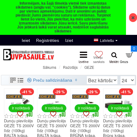
Informējam, ka šajā tīmekļa vietnē tiek izmantotas
sīkdatnes (angļu val. "cookies"). Sīkdatne uzkrāj datus
par vietnes apmeklējumu. Dati ir anonīmi un palīdz
piedāvāt Jums piemērotu saturu un reklāmas. Turpinot
lietot šo vietni, Jūs piekrītat, ka mēs uzkrāsim un
izmantosim sīkdatnes Jūsu ierīcē. Savu piekrišanu
Jūs jebkurā laikā varat atsaukt, nodzēšot saglabātās
sīkdatnes
Latviešu
Ieiet
Reģistrēties
Iziet
0
Ražotājs
GEZE
Sākums
GEZE
Preču salīdzināšana
0
-41 %
-29 %
-29 %
-41 %
Ir noliktavā
Ir noliktavā
Ir noliktavā
Ir noliktavā
Durvju pievilcējs
Durvju pievilcējs
Durvju pievilcējs
Durvju pievilcējs
GEZE TS 2000V
GEZE TS 2000V
GEZE TS 2000V
GEZE TS 2000V
līdz (100kg)
līdz (100kg)
līdz (100kg)
līdz (100kg)
BALTA krāsa.
BALTA krāsa.
BRŪNA krāsa.
Brūns krāsa.