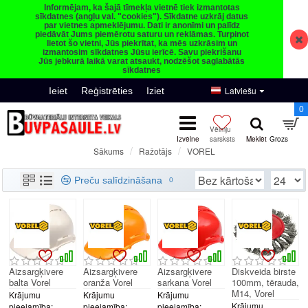
Informējam, ka šajā tīmekļa vietnē tiek izmantotas
sīkdatnes (angļu val. "cookies"). Sīkdatne uzkrāj datus
par vietnes apmeklējumu. Dati ir anonīmi un palīdz
piedāvāt Jums piemērotu saturu un reklāmas. Turpinot
lietot šo vietni, Jūs piekrītat, ka mēs uzkrāsim un
izmantosim sīkdatnes Jūsu ierīcē. Savu piekrišanu
Jūs jebkurā laikā varat atsaukt, nodzēšot saglabātās
sīkdatnes
Latviešu
Ieiet
Reģistrēties
Iziet
0
Ražotājs
VOREL
Sākums
VOREL
Preču salīdzināšana
0
Aizsargķivere
Aizsargķivere
Aizsargķivere
Diskveida birste
balta Vorel
oranža Vorel
sarkana Vorel
100mm, tērauda,
M14, Vorel
Krājumu
Krājumu
Krājumu
Krājumu
pieejamība:
pieejamība:
pieejamība: