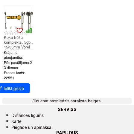
Koka frēžu
komplekts, 5gb.,
15-35mm Vorel
Krājumu
pieejamība:
Pēc pasūtījuma 2-
3 dienas
Preces kods:
22551
Ielikt grozā
Jūs esat sasniedzis saraksta beigas.
SERVISS
Distances līgums
Karte
Piegāde un apmaksa
PAPILDUS