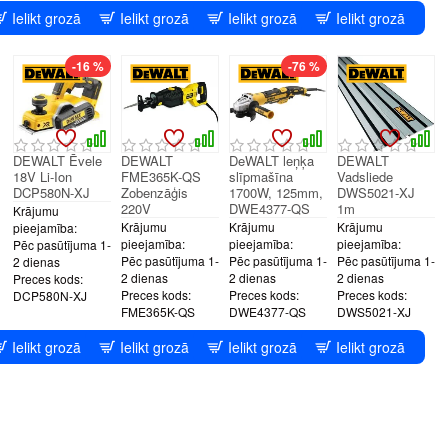
Ielikt grozā
Ielikt grozā
Ielikt grozā
Ielikt grozā
-16 %
-76 %
DEWALT Ēvele
DEWALT
DeWALT leņķa
DEWALT
18V Li-Ion
FME365K-QS
slīpmašīna
Vadsliede
DCP580N-XJ
Zobenzāģis
1700W, 125mm,
DWS5021-XJ
220V
DWE4377-QS
1m
Krājumu
Krājumu
Krājumu
Krājumu
pieejamība:
pieejamība:
pieejamība:
pieejamība:
Pēc pasūtījuma 1-
Pēc pasūtījuma 1-
Pēc pasūtījuma 1-
Pēc pasūtījuma 1-
2 dienas
2 dienas
2 dienas
2 dienas
Preces kods:
Preces kods:
Preces kods:
Preces kods:
DCP580N-XJ
FME365K-QS
DWE4377-QS
DWS5021-XJ
Ielikt grozā
Ielikt grozā
Ielikt grozā
Ielikt grozā