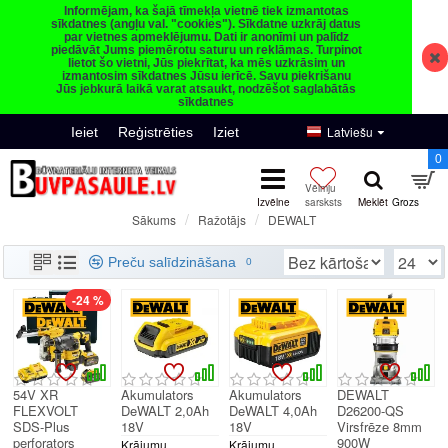
Informējam, ka šajā tīmekļa vietnē tiek izmantotas
sīkdatnes (angļu val. "cookies"). Sīkdatne uzkrāj datus
par vietnes apmeklējumu. Dati ir anonīmi un palīdz
piedāvāt Jums piemērotu saturu un reklāmas. Turpinot
lietot šo vietni, Jūs piekrītat, ka mēs uzkrāsim un
izmantosim sīkdatnes Jūsu ierīcē. Savu piekrišanu
Jūs jebkurā laikā varat atsaukt, nodzēšot saglabātās
sīkdatnes
Latviešu
Ieiet
Reģistrēties
Iziet
0
Ražotājs
DEWALT
Sākums
DEWALT
Preču salīdzināšana
0
-24 %
54V XR
Akumulators
Akumulators
DEWALT
FLEXVOLT
DeWALT 2,0Ah
DeWALT 4,0Ah
D26200-QS
SDS-Plus
18V
18V
Virsfrēze 8mm
perforators
900W
Krājumu
Krājumu