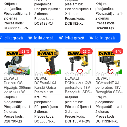
Krājumu
Krājumu
pieejamība:
pieejamība:
pieejamība:
pieejamība:
Pēc pasūtījuma 1-
Pēc pasūtījuma 1-
Pēc pasūtījuma 1-
Pēc pasūtījuma 1-
2 dienas
2 dienas
2 dienas
2 dienas
Preces kods:
Preces kods:
Preces kods:
Preces kods:
DCB183-XJ
DCB182-XJ
DCH335X2-QW
D26200-QS
Ielikt grozā
Ielikt grozā
Ielikt grozā
Ielikt grozā
-23 %
-23 %
-9 %
DEWALT
DEWALT
DEWALT
DEWALT
D28730-QS
DCE530N-XJ
DCH133M1-QW
DCH133NT-XJ
Ripzāģis 355mm
Karstā Gaisa
perforators 18V
perforators 18V
220V 2300W
Pistole 18V
Bezoglīšu SDS+
Bezoglīšu SDS+
Krājumu
Krājumu
Krājumu
Krājumu
pieejamība:
pieejamība:
pieejamība:
pieejamība:
Pēc pasūtījuma 1-
Pēc pasūtījuma 1-
Pēc pasūtījuma 1-
Pēc pasūtījuma 1-
2 dienas
2 dienas
2 dienas
2 dienas
Preces kods:
Preces kods:
Preces kods:
Preces kods:
D28730-QS
DCE530N-XJ
DCH133M1-QW
DCH133NT-XJ