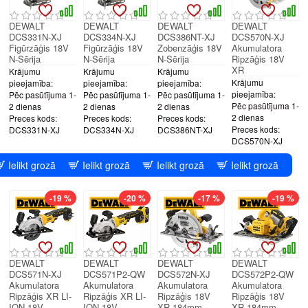
DEWALT
DEWALT
DEWALT
DEWALT
DCS331N-XJ
DCS334N-XJ
DCS386NT-XJ
DCS570N-XJ
Figūrzāģis 18V
Figūrzāģis 18V
Zobenzāģis 18V
Akumulatora
N-Sērija
N-Sērija
N-Sērija
Ripzāģis 18V
XR
Krājumu
Krājumu
Krājumu
Krājumu
pieejamība:
pieejamība:
pieejamība:
pieejamība:
Pēc pasūtījuma 1-
Pēc pasūtījuma 1-
Pēc pasūtījuma 1-
Pēc pasūtījuma 1-
2 dienas
2 dienas
2 dienas
2 dienas
Preces kods:
Preces kods:
Preces kods:
Preces kods:
DCS331N-XJ
DCS334N-XJ
DCS386NT-XJ
DCS570N-XJ
Ielikt grozā
Ielikt grozā
Ielikt grozā
Ielikt grozā
-19 %
-20 %
-17 %
-19 %
DEWALT
DEWALT
DEWALT
DEWALT
DCS571N-XJ
DCS571P2-QW
DCS572N-XJ
DCS572P2-QW
Akumulatora
Akumulatora
Akumulatora
Akumulatora
Ripzāģis XR LI-
Ripzāģis XR LI-
Ripzāģis 18V
Ripzāģis 18V
ION 18V
ION 18V
XR 184mm
XR 184mm