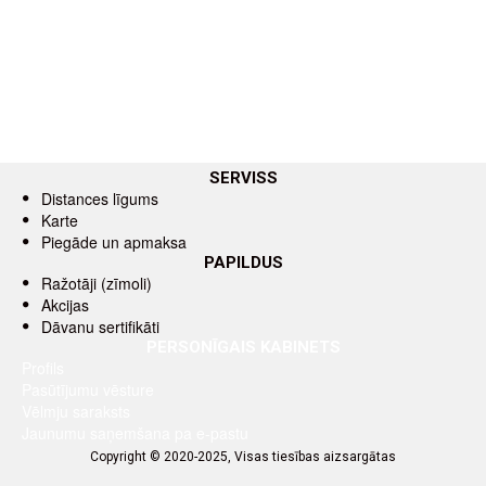
SERVISS
Distances līgums
Karte
Piegāde un apmaksa
PAPILDUS
Ražotāji (zīmoli)
Akcijas
Dāvanu sertifikāti
PERSONĪGAIS KABINETS
Profils
Pasūtījumu vēsture
Vēlmju saraksts
Jaunumu saņemšana pa e-pastu
Copyright © 2020-2025, Visas tiesības aizsargātas