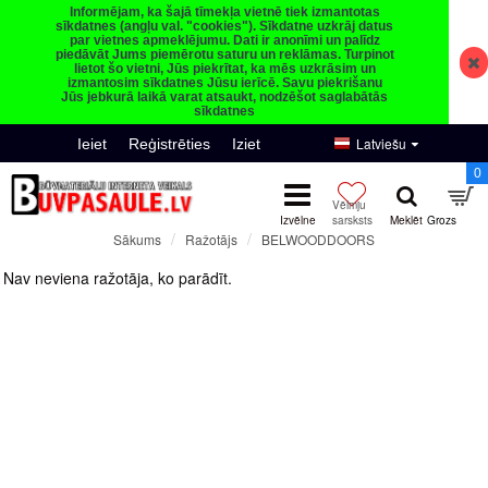
Informējam, ka šajā tīmekļa vietnē tiek izmantotas
sīkdatnes (angļu val. "cookies"). Sīkdatne uzkrāj datus
par vietnes apmeklējumu. Dati ir anonīmi un palīdz
piedāvāt Jums piemērotu saturu un reklāmas. Turpinot
lietot šo vietni, Jūs piekrītat, ka mēs uzkrāsim un
izmantosim sīkdatnes Jūsu ierīcē. Savu piekrišanu
Jūs jebkurā laikā varat atsaukt, nodzēšot saglabātās
sīkdatnes
Latviešu
Ieiet
Reģistrēties
Iziet
0
Ražotājs
BELWOODDOORS
Sākums
BELWOODDOORS
Nav neviena ražotāja, ko parādīt.
Turpināt