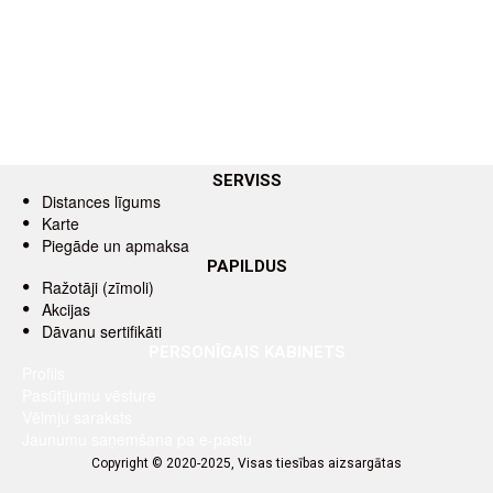
SERVISS
Distances līgums
Karte
Piegāde un apmaksa
PAPILDUS
Ražotāji (zīmoli)
Akcijas
Dāvanu sertifikāti
PERSONĪGAIS KABINETS
Profils
Pasūtījumu vēsture
Vēlmju saraksts
Jaunumu saņemšana pa e-pastu
Copyright © 2020-2025, Visas tiesības aizsargātas