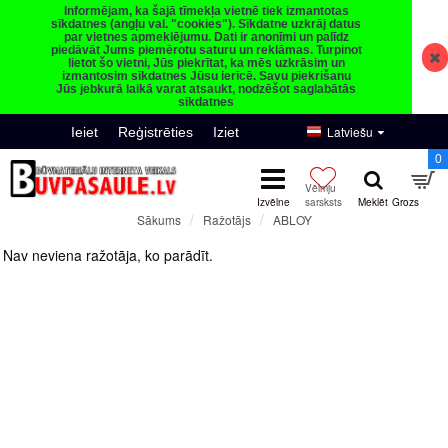
Informējam, ka šajā tīmekļa vietnē tiek izmantotas
sīkdatnes (angļu val. "cookies"). Sīkdatne uzkrāj datus
par vietnes apmeklējumu. Dati ir anonīmi un palīdz
piedāvāt Jums piemērotu saturu un reklāmas. Turpinot
lietot šo vietni, Jūs piekrītat, ka mēs uzkrāsim un
izmantosim sīkdatnes Jūsu ierīcē. Savu piekrišanu
Jūs jebkurā laikā varat atsaukt, nodzēšot saglabātās
sīkdatnes
Latviešu
Ieiet
Reģistrēties
Iziet
0
Ražotājs
ABLOY
Sākums
ABLOY
Nav neviena ražotāja, ko parādīt.
Turpināt