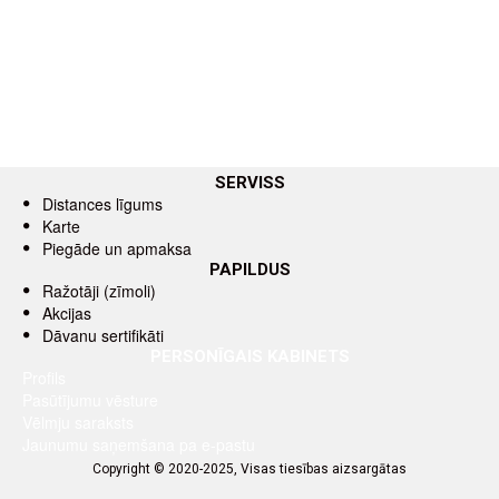
SERVISS
Distances līgums
Karte
Piegāde un apmaksa
PAPILDUS
Ražotāji (zīmoli)
Akcijas
Dāvanu sertifikāti
PERSONĪGAIS KABINETS
Profils
Pasūtījumu vēsture
Vēlmju saraksts
Jaunumu saņemšana pa e-pastu
Copyright © 2020-2025, Visas tiesības aizsargātas