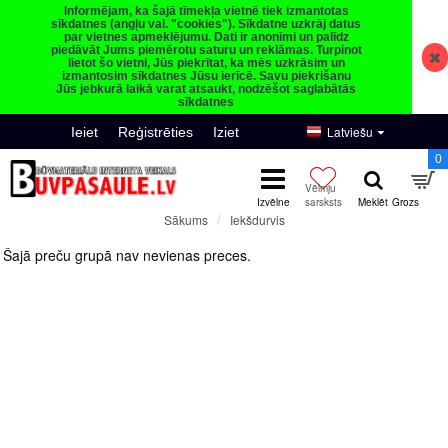
Informējam, ka šajā tīmekļa vietnē tiek izmantotas
sīkdatnes (angļu val. "cookies"). Sīkdatne uzkrāj datus
par vietnes apmeklējumu. Dati ir anonīmi un palīdz
piedāvāt Jums piemērotu saturu un reklāmas. Turpinot
lietot šo vietni, Jūs piekrītat, ka mēs uzkrāsim un
izmantosim sīkdatnes Jūsu ierīcē. Savu piekrišanu
Jūs jebkurā laikā varat atsaukt, nodzēšot saglabātās
sīkdatnes
Latviešu
Ieiet
Reģistrēties
Iziet
0
Iekšdurvis
Sākums
Iekšdurvis
Šajā preču grupā nav nevienas preces.
Turpināt