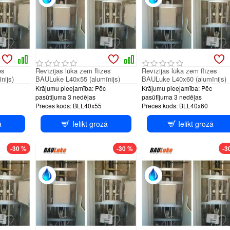
es
Revīzijas lūka zem flīzes
Revīzijas lūka zem flīzes
nijs)
BAULuke L40x55 (alumīnijs)
BAULuke L40x60 (alumīnijs)
Krājumu pieejamība:
Pēc
Krājumu pieejamība:
Pēc
pasūtījuma 3 nedēļas
pasūtījuma 3 nedēļas
Preces kods:
BLL40x55
Preces kods:
BLL40x60
ā
Ielikt grozā
Ielikt grozā
H system
PUSH system
PUSH sys
-30 %
-30 %
-3