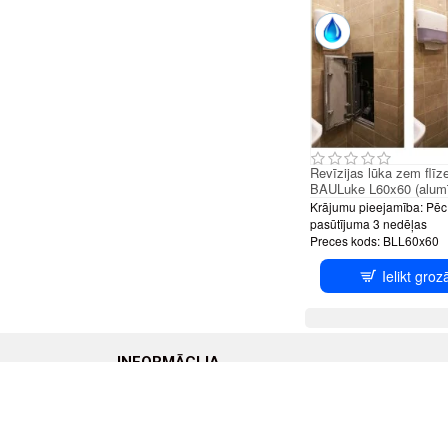
Revīzijas lūka zem flīz
BAULuke L60x60 (alumī
Krājumu pieejamība:
Pēc
pasūtījuma 3 nedēļas
Preces kods:
BLL60x60
Ielikt groz
INFORMĀCIJA
Par mums
Distances l
Mūsu Partneri
Karte
Piegāde un apmaksa
Piegāde un
Noteikumi