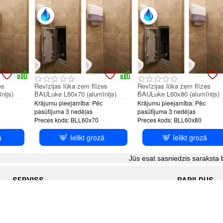
es
Revīzijas lūka zem flīzes
Revīzijas lūka zem flīzes
nijs)
BAULuke L60x70 (alumīnijs)
BAULuke L60x80 (alumīnijs)
Krājumu pieejamība:
Pēc
Krājumu pieejamība:
Pēc
pasūtījuma 3 nedēļas
pasūtījuma 3 nedēļas
Preces kods:
BLL60x70
Preces kods:
BLL60x80
ā
Ielikt grozā
Ielikt grozā
Jūs esat sasniedzis saraksta 
SERVISS
PAPILDUS
īgums
Ražotāji (zīmoli)
Akcijas
 apmaksa
Dāvanu sertifikāti