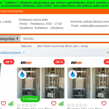
val. "cookies"). Sīkdatne uzkrāj datus par vietnes apmeklējumu. Dati ir anonīmi
sim un izmantosim sīkdatnes Jūsu ierīcē. Savu piekrišanu Jūs jebkurā laikā vara
IJAS AIZSARDZĪBA
Noliktavas darba laiks
, Latvija
Interneta veikala tālruņa n
Pirmd. - Piektdiena. 9:00 - 17:00
Pasts:
veikals@buvpasaule.
Sestdiena. Svētdiena. - brīvdiena
ategotijas
Zem flīzēm alumīnija BAULuke L sērija
Sākums
Zem flīzēm alumīnija BAULuke L sērija
H system
PUSH system
PUSH sys
salīdzināšana
K
0
-30 %
-30 %
-3
Ir noliktavā
es
Revīzijas lūka zem flīzes
Revīzijas lūka zem flīzes