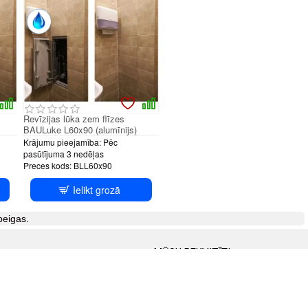
Revīzijas lūka zem flīzes
BAULuke L60x90 (alumīnijs)
Krājumu pieejamība:
Pēc
pasūtījuma 3 nedēļas
Preces kods:
BLL60x90
Ielikt grozā
beigas.
MŪSU REKVIZĪTI
SIA FERMATA
Reģ.Nr.
40203673165
PVN Nr. LV
40203673165
SEPA:
LV08ZZZ40203673165