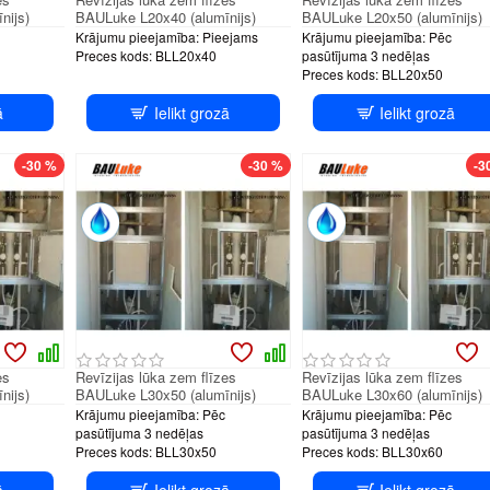
nijs)
BAULuke L20x40 (alumīnijs)
BAULuke L20x50 (alumīnijs)
Krājumu pieejamība:
Pieejams
Krājumu pieejamība:
Pēc
Preces kods:
BLL20x40
pasūtījuma 3 nedēļas
Preces kods:
BLL20x50
ā
Ielikt grozā
Ielikt grozā
H system
PUSH system
PUSH sys
-30 %
-30 %
-3
es
Revīzijas lūka zem flīzes
Revīzijas lūka zem flīzes
nijs)
BAULuke L30x50 (alumīnijs)
BAULuke L30x60 (alumīnijs)
Krājumu pieejamība:
Pēc
Krājumu pieejamība:
Pēc
pasūtījuma 3 nedēļas
pasūtījuma 3 nedēļas
Preces kods:
BLL30x50
Preces kods:
BLL30x60
ā
Ielikt grozā
Ielikt grozā