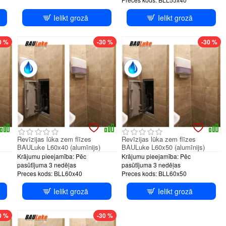
Ielikt grozā
Ielikt grozā
tem
PUSH system
PUSH system
0 %
-30 %
-30 %
Revīzijas lūka zem flīzes
Revīzijas lūka zem flīzes
BAULuke L60x40 (alumīnijs)
BAULuke L60x50 (alumīnijs)
Krājumu pieejamība:
Pēc
Krājumu pieejamība:
Pēc
pasūtījuma 3 nedēļas
pasūtījuma 3 nedēļas
Preces kods:
BLL60x40
Preces kods:
BLL60x50
Ielikt grozā
Ielikt grozā
tem
PUSH system
0 %
-30 %