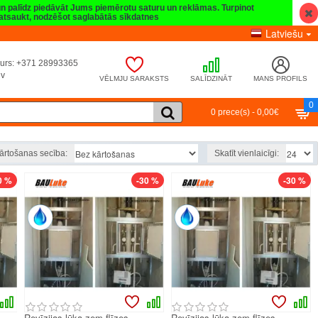
 un palīdz piedāvāt Jums piemērotu saturu un reklāmas. Turpinot
t atsaukt, nodzēšot saglabātās sīkdatnes
Latviešu
umurs: +371 28993365
lv
VĒLMJU SARAKSTS
SALĪDZINĀT
MANS PROFILS
0
0 prece(s) - 0,00€
tem
PUSH system
PUSH system
ārtošanas secība:
Skatīt vienlaicīgi:
0 %
-30 %
-30 %
Revīzijas lūka zem flīzes
Revīzijas lūka zem flīzes