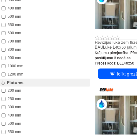
300 mm
400 mm
500 mm
550 mm
600 mm
700 mm
Revīzijas lūka zem flīz
BAULuke L40x50 (alumī
800 mm
Krājumu pieejamība:
Pēc
pasūtījuma 3 nedēļas
900 mm
Preces kods:
BLL40x50
1000 mm
Ielikt groz
1200 mm
PUS
Platums
200 mm
250 mm
300 mm
400 mm
500 mm
550 mm