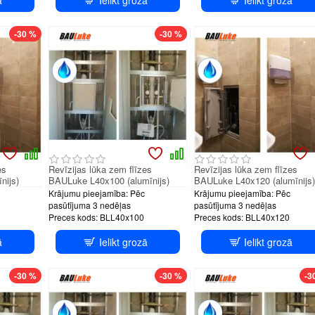
H system
PUSH system
PUSH sys
-30 %
-30 %
es
Revīzijas lūka zem flīzes
Revīzijas lūka zem flīzes
nijs)
BAULuke L40x100 (alumīnijs)
BAULuke L40x120 (alumīnijs)
Krājumu pieejamība:
Pēc
Krājumu pieejamība:
Pēc
pasūtījuma 3 nedēļas
pasūtījuma 3 nedēļas
Preces kods:
BLL40x100
Preces kods:
BLL40x120
ā
Ielikt grozā
Ielikt grozā
H system
PUSH system
PUSH sys
-30 %
-30 %
-3