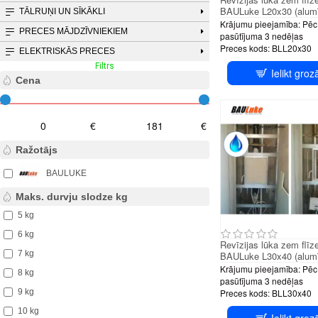
BAULuke L20x30 (alumī
TĀLRUŅI UN SĪKĀKLI
Krājumu pieejamība:
Pēc
PRECES MĀJDZĪVNIEKIEM
pasūtījuma 3 nedēļas
Preces kods:
BLL20x30
ELEKTRISKĀS PRECES
Filtrs
Notīrīt filtru
Ielikt groz
PUS
Cena
€
€
Ražotājs
BAULUKE
Maks. durvju slodze kg
5 kg
6 kg
Revīzijas lūka zem flīz
7 kg
BAULuke L30x40 (alumī
Krājumu pieejamība:
Pēc
8 kg
pasūtījuma 3 nedēļas
Preces kods:
BLL30x40
9 kg
10 kg
Ielikt groz