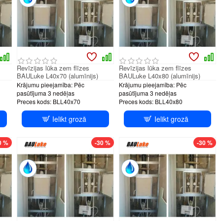
Revīzijas lūka zem flīzes
Revīzijas lūka zem flīzes
BAULuke L40x70 (alumīnijs)
BAULuke L40x80 (alumīnijs)
Krājumu pieejamība:
Pēc
Krājumu pieejamība:
Pēc
pasūtījuma 3 nedēļas
pasūtījuma 3 nedēļas
Preces kods:
BLL40x70
Preces kods:
BLL40x80
Ielikt grozā
Ielikt grozā
tem
PUSH system
PUSH system
0 %
-30 %
-30 %