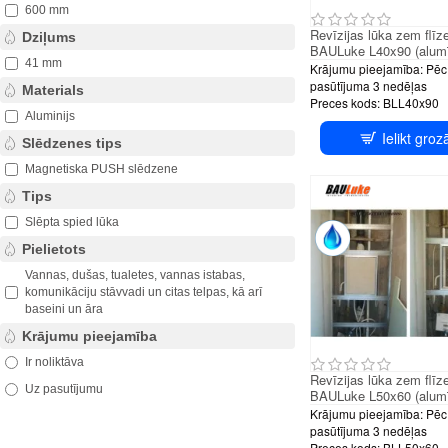
600 mm
Revīzijas lūka zem flīz
Dziļums
BAULuke L40x90 (alumī
41 mm
Krājumu pieejamība:
Pēc
pasūtījuma 3 nedēļas
Materials
Preces kods:
BLL40x90
Aluminijs
Ielikt groz
PUS
Slēdzenes tips
Magnetiska PUSH slēdzene
Tips
Slēpta spied lūka
Pielietots
Vannas, dušas, tualetes, vannas istabas,
komunikāciju stāvvadi un citas telpas, kā arī
baseini un āra
Krājumu pieejamība
Ir noliktāva
Revīzijas lūka zem flīz
Uz pasutījumu
BAULuke L50x60 (alumī
Krājumu pieejamība:
Pēc
pasūtījuma 3 nedēļas
Preces kods:
BLL50x60