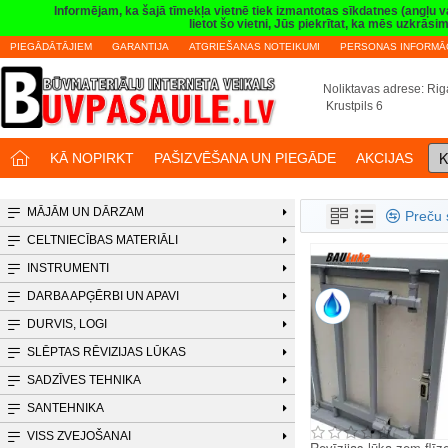
Informējam, ka šajā tīmekļa vietnē tiek izmantotas sīkdatnes (angļu 
lietot šo vietni, Jūs piekrītat, ka mēs uzkrā
PIEGĀDĀTĀJIEM
GARANTIJA
ATGRIEŠANAS NOTEIKUMI
PERSONAS INFORMĀC
Noliktavas adrese: Riga
Krustpils 6
K
KĀ NOPIRKT
PAŠIZVĒŠANA UN PIEGĀDE
AKCIJAS
PUS
MĀJĀM UN DĀRZAM
Preču 
CELTNIECĪBAS MATERIĀLI
INSTRUMENTI
DARBA APĢĒRBI UN APAVI
DURVIS, LOGI
SLĒPTAS RĒVIZIJAS LŪKAS
SADZĪVES TEHNIKA
SANTEHNIKA
VISS ZVEJOŠANAI
Revīzijas lūka zem flīz