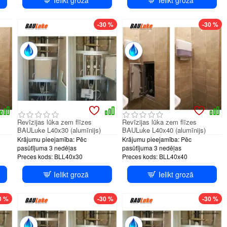
tem
PUSH system
PUSH system
-30 %
-30 %
Revīzijas lūka zem flīzes
Revīzijas lūka zem flīzes
BAULuke L40x30 (alumīnijs)
BAULuke L40x40 (alumīnijs)
Krājumu pieejamība:
Pēc
Krājumu pieejamība:
Pēc
pasūtījuma 3 nedēļas
pasūtījuma 3 nedēļas
Preces kods:
BLL40x30
Preces kods:
BLL40x40
Ielikt grozā
Ielikt grozā
tem
PUSH system
PUSH system
0 %
-30 %
-30 %