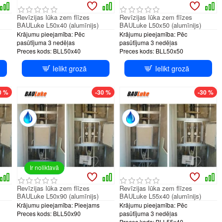
Revīzijas lūka zem flīzes
Revīzijas lūka zem flīzes
BAULuke L50x40 (alumīnijs)
BAULuke L50x50 (alumīnijs)
Krājumu pieejamība:
Pēc
Krājumu pieejamība:
Pēc
pasūtījuma 3 nedēļas
pasūtījuma 3 nedēļas
Preces kods:
BLL50x40
Preces kods:
BLL50x50
Ielikt grozā
Ielikt grozā
tem
PUSH system
PUSH system
0 %
-30 %
-30 %
Ir noliktavā
Revīzijas lūka zem flīzes
Revīzijas lūka zem flīzes
BAULuke L50x90 (alumīnijs)
BAULuke L55x40 (alumīnijs)
Krājumu pieejamība:
Pieejams
Krājumu pieejamība:
Pēc
Preces kods:
BLL50x90
pasūtījuma 3 nedēļas
Preces kods:
BLL55x40