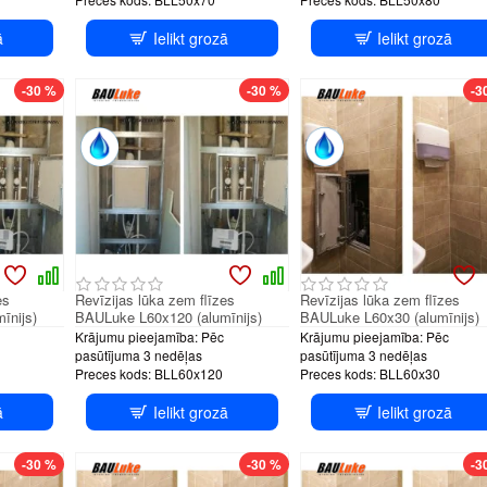
ā
Ielikt grozā
Ielikt grozā
H system
PUSH system
PUSH sys
-30 %
-30 %
-3
es
Revīzijas lūka zem flīzes
Revīzijas lūka zem flīzes
īnijs)
BAULuke L60x120 (alumīnijs)
BAULuke L60x30 (alumīnijs)
Krājumu pieejamība:
Pēc
Krājumu pieejamība:
Pēc
pasūtījuma 3 nedēļas
pasūtījuma 3 nedēļas
Preces kods:
BLL60x120
Preces kods:
BLL60x30
ā
Ielikt grozā
Ielikt grozā
H system
PUSH system
PUSH sys
-30 %
-30 %
-3