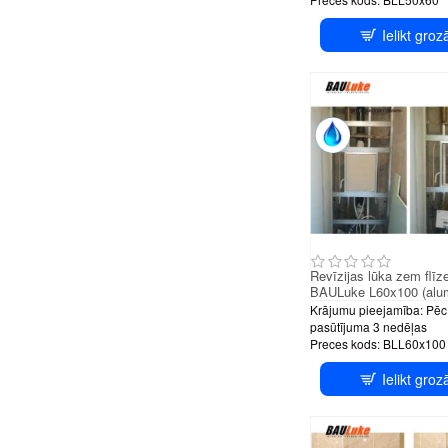
Ielikt groz
PUS
Revīzijas lūka zem flīz
BAULuke L60x100 (alum
Krājumu pieejamība:
Pēc
pasūtījuma 3 nedēļas
Preces kods:
BLL60x100
Ielikt groz
PUS