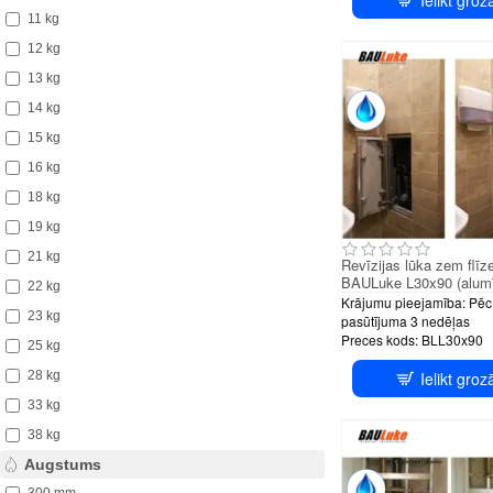
PUS
11 kg
12 kg
13 kg
14 kg
15 kg
16 kg
18 kg
19 kg
21 kg
Revīzijas lūka zem flīz
BAULuke L30x90 (alumī
22 kg
Krājumu pieejamība:
Pēc
23 kg
pasūtījuma 3 nedēļas
Preces kods:
BLL30x90
25 kg
28 kg
Ielikt groz
PUS
33 kg
38 kg
Augstums