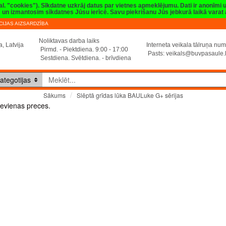
val. "cookies"). Sīkdatne uzkrāj datus par vietnes apmeklējumu. Dati ir anonīmi
sim un izmantosim sīkdatnes Jūsu ierīcē. Savu piekrišanu Jūs jebkurā laikā vara
IJAS AIZSARDZĪBA
Noliktavas darba laiks
, Latvija
Interneta veikala tālruņa n
Pirmd. - Piektdiena. 9:00 - 17:00
Pasts:
veikals@buvpasaule.
Sestdiena. Svētdiena. - brīvdiena
ategotijas
Slēptā grīdas lūka BAULuke G+ sērijas
Sākums
Slēptā grīdas lūka BAULuke G+ sērijas
evienas preces.