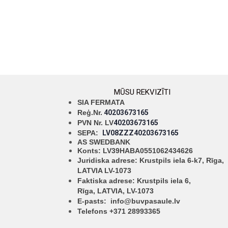
MŪSU REKVIZĪTI
SIA FERMATA
Reģ.Nr.
40203673165
PVN Nr. LV
40203673165
SEPA:
LV08ZZZ40203673165
AS SWEDBANK
Konts: LV39HABA0551062434626
Juridiska adrese: Krustpils iela 6-k7, Rīga,
LATVIA LV-1073
Faktiska adrese: Krustpils iela 6,
Rīga,
LATVIA, LV-1073
E-pasts:
info@buvpasaule.lv
Telefons +371 28993365