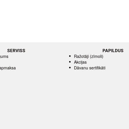
SERVISS
PAPILDUS
īgums
Ražotāji (zīmoli)
Akcijas
 apmaksa
Dāvanu sertifikāti