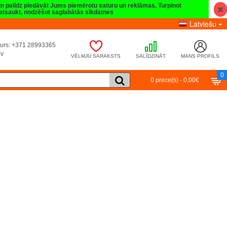
 un palīdz piedāvāt Jums piemērotu saturu un reklāmas. Turpinot
t atsaukt, nodzēšot saglabātās sīkdatnes
Latviešu
umurs: +371 28993365
lv
VĒLMJU SARAKSTS
SALĪDZINĀT
MANS PROFILS
0
0 prece(s) - 0,00€
Turpināt