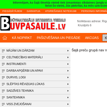
Informējam, ka šajā tīmekļa vietnē tiek izmantotas sīkdatnes (angļu 
lietot šo vietni, Jūs piekrītat, ka mēs uzkrā
PIEGĀDĀTĀJIEM
GARANTIJA
ATGRIEŠANAS NOTEIKUMI
PERSONAS INFORMĀC
Noliktavas adrese: Riga
Krustpils 6
K
KĀ NOPIRKT
PAŠIZVĒŠANA UN PIEGĀDE
AKCIJAS
Šajā preču grupā nav n
MĀJĀM UN DĀRZAM
CELTNIECĪBAS MATERIĀLI
INSTRUMENTI
DARBA APĢĒRBI UN APAVI
DURVIS, LOGI
SLĒPTAS RĒVIZIJAS LŪKAS
SADZĪVES TEHNIKA
SANTEHNIKA
VISS ZVEJOŠANAI