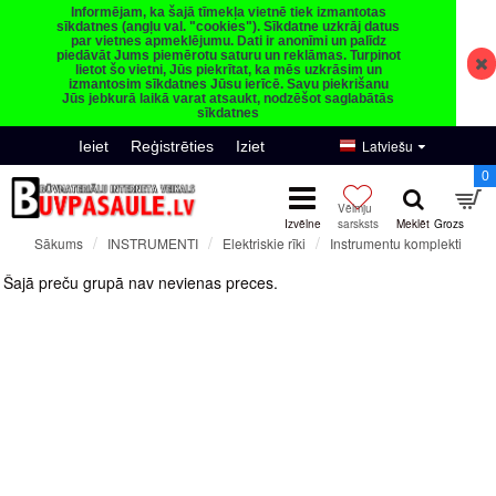
Informējam, ka šajā tīmekļa vietnē tiek izmantotas
sīkdatnes (angļu val. "cookies"). Sīkdatne uzkrāj datus
par vietnes apmeklējumu. Dati ir anonīmi un palīdz
piedāvāt Jums piemērotu saturu un reklāmas. Turpinot
lietot šo vietni, Jūs piekrītat, ka mēs uzkrāsim un
izmantosim sīkdatnes Jūsu ierīcē. Savu piekrišanu
Jūs jebkurā laikā varat atsaukt, nodzēšot saglabātās
sīkdatnes
Latviešu
Ieiet
Reģistrēties
Iziet
0
INSTRUMENTI
Elektriskie rīki
Instrumentu komplekti
Sākums
Instrumentu komplekti
Šajā preču grupā nav nevienas preces.
Turpināt