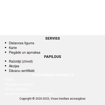
SERVISS
Distances līgums
Karte
Piegāde un apmaksa
PAPILDUS
Ražotāji (zīmoli)
Akcijas
Dāvanu sertifikāti
PERSONĪGAIS KABINETS
Profils
Pasūtījumu vēsture
Vēlmju saraksts
Jaunumu saņemšana pa e-pastu
Copyright © 2020-2025, Visas tiesības aizsargātas