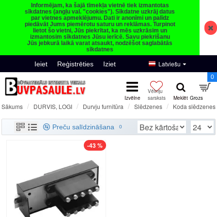
Informējam, ka šajā tīmekļa vietnē tiek izmantotas
sīkdatnes (angļu val. "cookies"). Sīkdatne uzkrāj datus
par vietnes apmeklējumu. Dati ir anonīmi un palīdz
piedāvāt Jums piemērotu saturu un reklāmas. Turpinot
lietot šo vietni, Jūs piekrītat, ka mēs uzkrāsim un
izmantosim sīkdatnes Jūsu ierīcē. Savu piekrišanu
Jūs jebkurā laikā varat atsaukt, nodzēšot saglabātās
sīkdatnes
Latviešu
Ieiet
Reģistrēties
Iziet
0
DURVIS, LOGI
Durvju furnitūra
Slēdzenes
Koda slēdzenes
Sākums
Koda slēdzenes
Preču salīdzināšana
0
-43 %