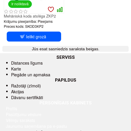
Ir noliktavā
Mehāniskā koda atslēga ZKP2
Krājumu pieejamība:
Pieejams
Preces kods:
SKOD3KP2
Ielikt grozā
Jūs esat sasniedzis saraksta beigas.
SERVISS
Distances līgums
Karte
Piegāde un apmaksa
PAPILDUS
Ražotāji (zīmoli)
Akcijas
Dāvanu sertifikāti
PERSONĪGAIS KABINETS
Profils
Pasūtījumu vēsture
Vēlmju saraksts
Jaunumu saņemšana pa e-pastu