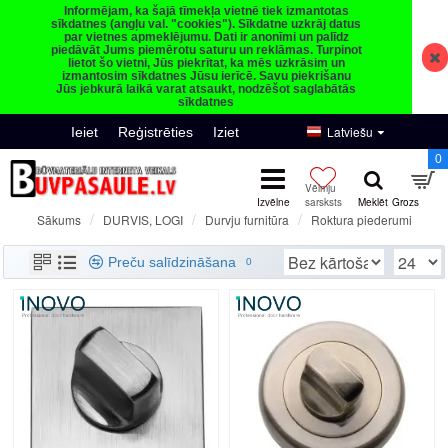
Informējam, ka šajā tīmekļa vietnē tiek izmantotas
sīkdatnes (angļu val. "cookies"). Sīkdatne uzkrāj datus
par vietnes apmeklējumu. Dati ir anonīmi un palīdz
piedāvāt Jums piemērotu saturu un reklāmas. Turpinot
lietot šo vietni, Jūs piekrītat, ka mēs uzkrāsim un
izmantosim sīkdatnes Jūsu ierīcē. Savu piekrišanu
Jūs jebkurā laikā varat atsaukt, nodzēšot saglabātās
sīkdatnes
Latviešu
Ieiet
Reģistrēties
Iziet
0
DURVIS, LOGI
Durvju furnitūra
Roktura piederumi
Sākums
Roktura piederumi
Preču salīdzināšana
0