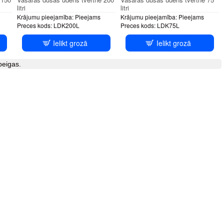
litri
litri
Krājumu pieejamība:
Pieejams
Krājumu pieejamība:
Pieejams
Preces kods:
LDK200L
Preces kods:
LDK75L
Ielikt grozā
Ielikt grozā
beigas.