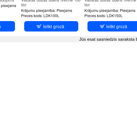
litri
litri
 pieejams
Krājumu pieejamība:
Pieejams
Krājumu pieejamība:
Pieejams
Preces kods:
LDK100L
Preces kods:
LDK150L
ā
Ielikt grozā
Ielikt grozā
Jūs esat sasniedzis saraksta 