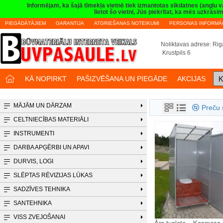
Informējam, ka šajā tīmekļa vietnē tiek izmantotas sīkdatnes (angļu 
lietot šo vietni, Jūs piekrītat, ka mēs uzkrā
PIEGĀDĀTĀJIEM
GARANTIJA
ATGRIEŠANAS NOTEIKUMI
PERSONAS INFORMĀC
Noliktavas adrese: Riga
Krustpils 6
K
KĀ NOPIRKT
PAŠIZVĒŠANA UN PIEGĀDE
AKCIJAS
MĀJĀM UN DĀRZAM
Preču 
CELTNIECĪBAS MATERIĀLI
INSTRUMENTI
DARBA APĢĒRBI UN APAVI
DURVIS, LOGI
SLĒPTAS RĒVIZIJAS LŪKAS
SADZĪVES TEHNIKA
SANTEHNIKA
VISS ZVEJOŠANAI
Āra tualete – Kosmosa 