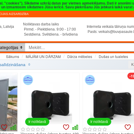
val. "cookies"). Sīkdatne uzkrāj datus par vietnes apmeklējumu. Dati ir anonīmi
sim un izmantosim sīkdatnes Jūsu ierīcē. Savu piekrišanu Jūs jebkurā laikā vara
IJAS AIZSARDZĪBA
Noliktavas darba laiks
, Latvija
Interneta veikala tālruņa n
Pirmd. - Piektdiena. 9:00 - 17:00
Pasts:
veikals@buvpasaule.
Sestdiena. Svētdiena. - brīvdiena
ategotijas
MĀJĀM UN DĀRZAM
Dārza mēbeles
Dušas un tualetes
Sākums
Dušas un tualetes
salīdzināšana
K
0
-1
Ir noliktavā
Ir noliktavā
lidojums
Vasaras dušas ūdens tvertne 100
Vasaras dušas ūdens tvertne