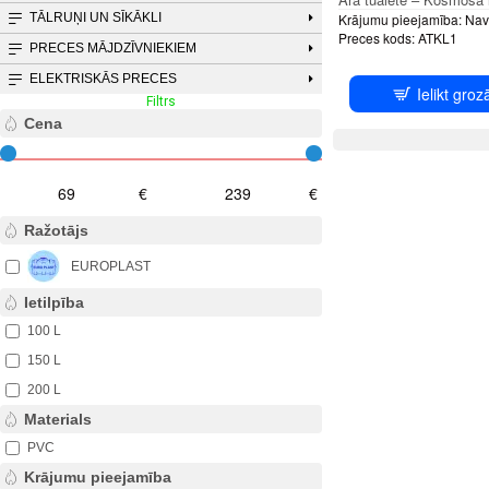
Krājumu pieejamība:
Nav
TĀLRUŅI UN SĪKĀKLI
Preces kods:
ATKL1
PRECES MĀJDZĪVNIEKIEM
ELEKTRISKĀS PRECES
Ielikt groz
Filtrs
Notīrīt filtru
Cena
€
€
Ražotājs
EUROPLAST
Ietilpība
100 L
150 L
200 L
Materials
PVC
Krājumu pieejamība