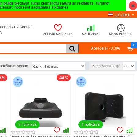
 un palīdz piedāvāt Jums piemērotu saturu un reklāmas. Turpinot
t atsaukt, nodzēšot saglabātās sīkdatnes
Latviešu
umurs: +371 28993365
lv
VĒLMJU SARAKSTS
SALĪDZINĀT
MANS PROFILS
0
0 prece(s) - 0,00€
ārtošanas secība:
Skatīt vienlaicīgi:
9 %
-34 %
Ir noliktavā
Ir noliktavā
 150
Vasaras dušas ūdens tvertne 200
Vasaras dušas ūdens tvertne 75