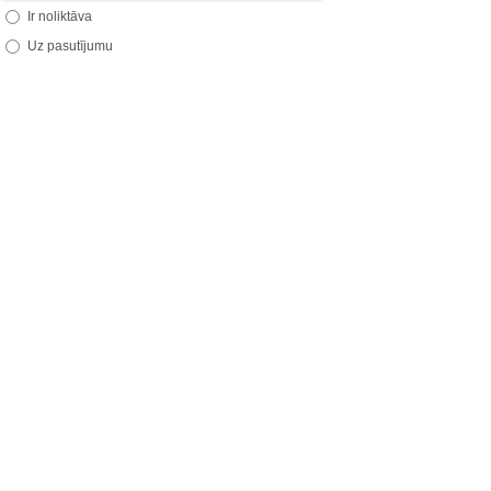
Ir noliktāva
Uz pasutījumu