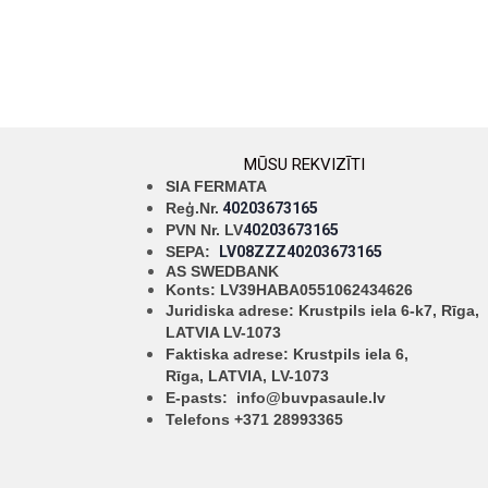
MŪSU REKVIZĪTI
SIA FERMATA
Reģ.Nr.
40203673165
PVN Nr. LV
40203673165
SEPA:
LV08ZZZ40203673165
AS SWEDBANK
Konts: LV39HABA0551062434626
Juridiska adrese: Krustpils iela 6-k7, Rīga,
LATVIA LV-1073
Faktiska adrese: Krustpils iela 6,
Rīga,
LATVIA, LV-1073
E-pasts:
info@buvpasaule.lv
Telefons +371 28993365