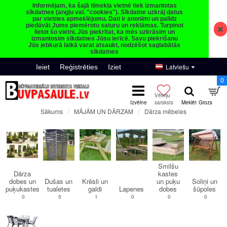
Informējam, ka šajā tīmekļa vietnē tiek izmantotas
sīkdatnes (angļu val. "cookies"). Sīkdatne uzkrāj datus
par vietnes apmeklējumu. Dati ir anonīmi un palīdz
piedāvāt Jums piemērotu saturu un reklāmas. Turpinot
lietot šo vietni, Jūs piekrītat, ka mēs uzkrāsim un
izmantosim sīkdatnes Jūsu ierīcē. Savu piekrišanu
Jūs jebkurā laikā varat atsaukt, nodzēšot saglabātās
sīkdatnes
Latviešu
Ieiet
Reģistrēties
Iziet
0
MĀJĀM UN DĀRZAM
Dārza mēbeles
Sākums
Dārza mēbeles
Smilšu
Dārza
kastes
dobes un
Dušas un
Krēsli un
un puķu
Soliņi un
puķukastes
tualetes
galdi
Lapenes
dobes
šūpoles
0
5
1
0
0
0