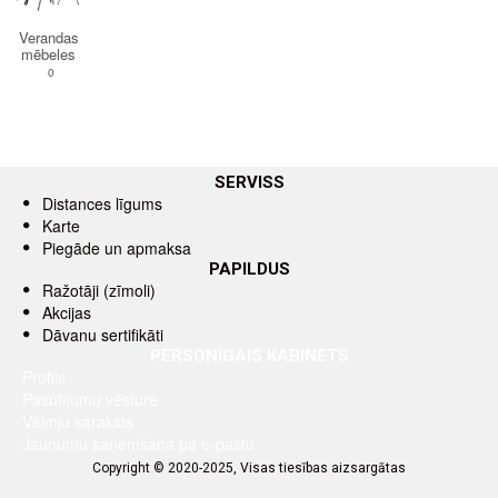
Verandas
mēbeles
0
SERVISS
Distances līgums
Karte
Piegāde un apmaksa
PAPILDUS
Ražotāji (zīmoli)
Akcijas
Dāvanu sertifikāti
PERSONĪGAIS KABINETS
Profils
Pasūtījumu vēsture
Vēlmju saraksts
Jaunumu saņemšana pa e-pastu
Copyright © 2020-2025, Visas tiesības aizsargātas