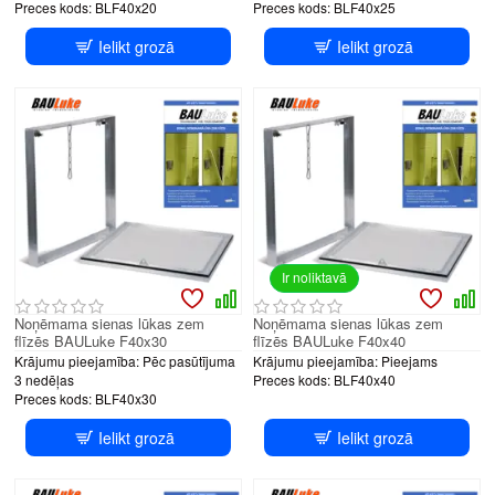
Preces kods:
BLF40x20
Preces kods:
BLF40x25
Ielikt grozā
Ielikt grozā
Ir noliktavā
Noņēmama sienas lūkas zem
Noņēmama sienas lūkas zem
flīzēs BAULuke F40x30
flīzēs BAULuke F40x40
Krājumu pieejamība:
Pēc pasūtījuma
Krājumu pieejamība:
Pieejams
3 nedēļas
Preces kods:
BLF40x40
Preces kods:
BLF40x30
Ielikt grozā
Ielikt grozā