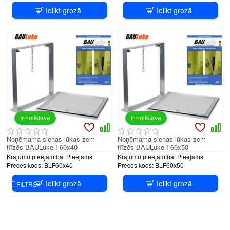
Ielikt grozā
Ielikt grozā
Ir noliktavā
Ir noliktavā
Noņēmama sienas lūkas zem
Noņēmama sienas lūkas zem
flīzēs BAULuke F60x40
flīzēs BAULuke F60x50
Krājumu pieejamība:
Pieejams
Krājumu pieejamība:
Pieejams
Preces kods:
BLF60x40
Preces kods:
BLF60x50
Ielikt grozā
Ielikt grozā
FILTRS