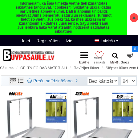
Informējam, ka šajā tīmekļa vietnē tiek izmantotas
sīkdatnes (angļu val. "cookies"). Sīkdatne uzkrāj datus
par vietnes apmeklējumu. Dati ir anonīmi un palīdz
piedāvāt Jums piemērotu saturu un reklāmas. Turpinot
lietot šo vietni, Jūs piekrītat, ka mēs uzkrāsim un
izmantosim sīkdatnes Jūsu ierīcē. Savu piekrišanu
Jūs jebkurā laikā varat atsaukt, nodzēšot saglabātās
sīkdatnes
Latviešu
Ieiet
Reģistrēties
Iziet
0
CELTNIECĪBAS MATERIĀLI
Revīzijas lūkas
Slēptas lūkas zem 
Sākums
Sienas noņemamas lūkas BAULuke F sērija
Preču salīdzināšana
0