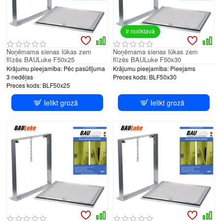
Ir noliktavā
Noņēmama sienas lūkas zem
Noņēmama sienas lūkas zem
flīzēs BAULuke F50x25
flīzēs BAULuke F50x30
Krājumu pieejamība:
Pēc pasūtījuma
Krājumu pieejamība:
Pieejams
3 nedēļas
Preces kods:
BLF50x30
Preces kods:
BLF50x25
Ielikt grozā
Ielikt grozā