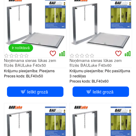
Ir noliktavā
Noņēmama sienas lūkas zem
Noņēmama sienas lūkas zem
flīzēs BAULuke F40x50
flīzēs BAULuke F40x60
Krājumu pieejamība:
Pieejams
Krājumu pieejamība:
Pēc pasūtījuma
Preces kods:
BLF40x50
3 nedēļas
Preces kods:
BLF40x60
Ielikt grozā
Ielikt grozā