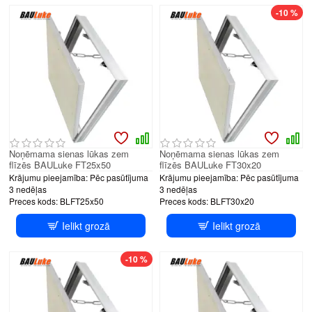
-10 %
Noņēmama sienas lūkas zem
Noņēmama sienas lūkas zem
flīzēs BAULuke FT25x50
flīzēs BAULuke FT30x20
Krājumu pieejamība:
Pēc pasūtījuma
Krājumu pieejamība:
Pēc pasūtījuma
3 nedēļas
3 nedēļas
Preces kods:
BLFT25x50
Preces kods:
BLFT30x20
Ielikt grozā
Ielikt grozā
-10 %