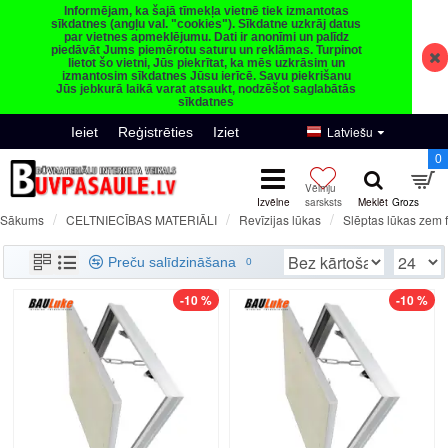
Informējam, ka šajā tīmekļa vietnē tiek izmantotas
sīkdatnes (angļu val. "cookies"). Sīkdatne uzkrāj datus
par vietnes apmeklējumu. Dati ir anonīmi un palīdz
piedāvāt Jums piemērotu saturu un reklāmas. Turpinot
lietot šo vietni, Jūs piekrītat, ka mēs uzkrāsim un
izmantosim sīkdatnes Jūsu ierīcē. Savu piekrišanu
Jūs jebkurā laikā varat atsaukt, nodzēšot saglabātās
sīkdatnes
Latviešu
Ieiet
Reģistrēties
Iziet
0
CELTNIECĪBAS MATERIĀLI
Revīzijas lūkas
Slēptas lūkas zem 
Sākums
Sienas noņemamas lūkas BAULuke FT sērija
Preču salīdzināšana
0
-10 %
-10 %