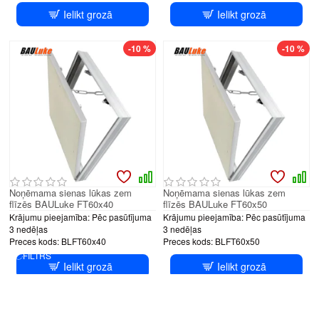
Ielikt grozā
Ielikt grozā
-10 %
-10 %
Noņēmama sienas lūkas zem
Noņēmama sienas lūkas zem
flīzēs BAULuke FT60x40
flīzēs BAULuke FT60x50
Krājumu pieejamība:
Pēc pasūtījuma
Krājumu pieejamība:
Pēc pasūtījuma
3 nedēļas
3 nedēļas
Preces kods:
BLFT60x40
Preces kods:
BLFT60x50
FILTRS
Ielikt grozā
Ielikt grozā
-10 %