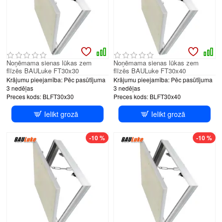
Noņēmama sienas lūkas zem
Noņēmama sienas lūkas zem
flīzēs BAULuke FT30x30
flīzēs BAULuke FT30x40
Krājumu pieejamība:
Pēc pasūtījuma
Krājumu pieejamība:
Pēc pasūtījuma
3 nedēļas
3 nedēļas
Preces kods:
BLFT30x30
Preces kods:
BLFT30x40
Ielikt grozā
Ielikt grozā
-10 %
-10 %