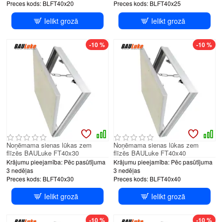
Preces kods:
BLFT40x20
Preces kods:
BLFT40x25
Ielikt grozā
Ielikt grozā
-10 %
-10 %
Noņēmama sienas lūkas zem
Noņēmama sienas lūkas zem
flīzēs BAULuke FT40x30
flīzēs BAULuke FT40x40
Krājumu pieejamība:
Pēc pasūtījuma
Krājumu pieejamība:
Pēc pasūtījuma
3 nedēļas
3 nedēļas
Preces kods:
BLFT40x30
Preces kods:
BLFT40x40
Ielikt grozā
Ielikt grozā
-10 %
-10 %