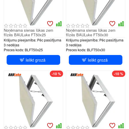
Noņēmama sienas lūkas zem
Noņēmama sienas lūkas zem
flīzēs BAULuke FT50x25
flīzēs BAULuke FT50x30
Krājumu pieejamība:
Pēc pasūtījuma
Krājumu pieejamība:
Pēc pasūtījuma
3 nedēļas
3 nedēļas
Preces kods:
BLFT50x25
Preces kods:
BLFT50x30
Ielikt grozā
Ielikt grozā
-10 %
-10 %