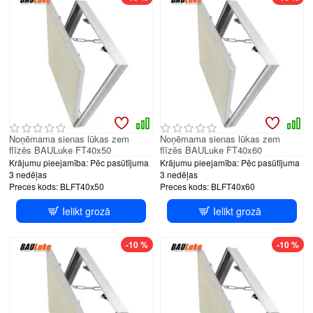
Noņēmama sienas lūkas zem
Noņēmama sienas lūkas zem
flīzēs BAULuke FT40x50
flīzēs BAULuke FT40x60
Krājumu pieejamība:
Pēc pasūtījuma
Krājumu pieejamība:
Pēc pasūtījuma
3 nedēļas
3 nedēļas
Preces kods:
BLFT40x50
Preces kods:
BLFT40x60
Ielikt grozā
Ielikt grozā
-10 %
-10 %