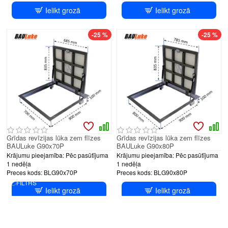
Ielikt grozā
Ielikt grozā
-25 %
-25 %
Grīdas revīzijas lūka zem flīzes
Grīdas revīzijas lūka zem flīzes
BAULuke G90x70P
BAULuke G90x80P
Krājumu pieejamība:
Pēc pasūtījuma
Krājumu pieejamība:
Pēc pasūtījuma
1 nedēļa
1 nedēļa
Preces kods:
BLG90x70P
Preces kods:
BLG90x80P
FILTRS
Ielikt grozā
Ielikt grozā
-25 %