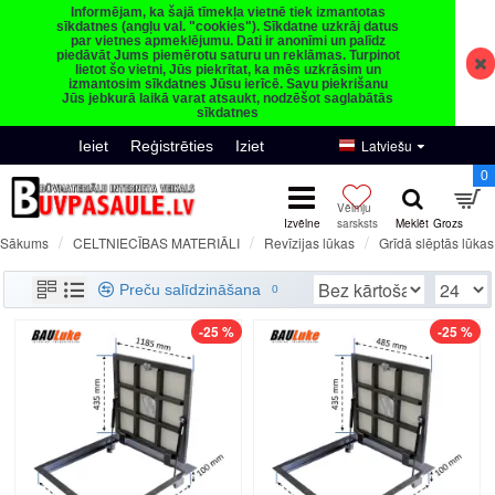
Informējam, ka šajā tīmekļa vietnē tiek izmantotas
sīkdatnes (angļu val. "cookies"). Sīkdatne uzkrāj datus
par vietnes apmeklējumu. Dati ir anonīmi un palīdz
piedāvāt Jums piemērotu saturu un reklāmas. Turpinot
lietot šo vietni, Jūs piekrītat, ka mēs uzkrāsim un
izmantosim sīkdatnes Jūsu ierīcē. Savu piekrišanu
Jūs jebkurā laikā varat atsaukt, nodzēšot saglabātās
sīkdatnes
Latviešu
Ieiet
Reģistrēties
Iziet
0
CELTNIECĪBAS MATERIĀLI
Revīzijas lūkas
Grīdā slēptās lūkas
Sākums
BAULuke G sērijas slēptās grīdas lūkas
Preču salīdzināšana
0
-25 %
-25 %