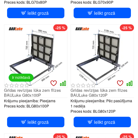
Preces kods:
BLG70x80P
Preces kods:
BLG70x90P
Ielikt grozā
Ielikt grozā
-25 %
-25 %
Ir noliktavā
Grīdas revīzijas lūka zem flīzes
Grīdas revīzijas lūka zem flīzes
BAULuke G80x100P
BAULuke G80x120P
Krājumu pieejamība:
Pieejams
Krājumu pieejamība:
Pēc pasūtījuma
Preces kods:
BLG80x100P
1 nedēļa
Preces kods:
BLG80x120P
Ielikt grozā
Ielikt grozā
-25 %
-25 %