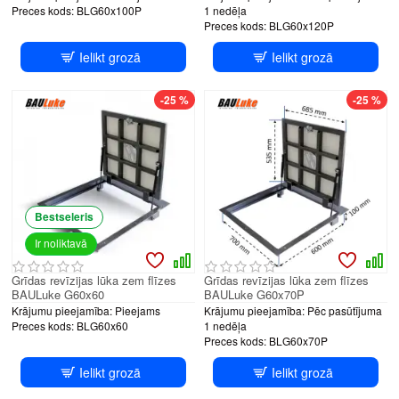
Preces kods:
BLG60x100P
1 nedēļa
Preces kods:
BLG60x120P
Ielikt grozā
Ielikt grozā
-25 %
-25 %
Bestseleris
Ir noliktavā
Grīdas revīzijas lūka zem flīzes
Grīdas revīzijas lūka zem flīzes
BAULuke G60x60
BAULuke G60x70P
Krājumu pieejamība:
Pieejams
Krājumu pieejamība:
Pēc pasūtījuma
Preces kods:
BLG60x60
1 nedēļa
Preces kods:
BLG60x70P
Ielikt grozā
Ielikt grozā