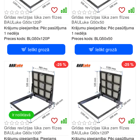
Grīdas revīzijas lūka zem flīzes
Grīdas revīzijas lūka zem flīzes
BAULuke G50x120P
BAULuke G50x50
Krājumu pieejamība:
Pēc pasūtījuma
Krājumu pieejamība:
Pēc pasūtījuma
1 nedēļa
1 nedēļa
Preces kods:
BLG50x120P
Preces kods:
BLG50x50
Ielikt grozā
Ielikt grozā
-25 %
-25 %
Ir noliktavā
Grīdas revīzijas lūka zem flīzes
Grīdas revīzijas lūka zem flīzes
BAULuke G60x100P
BAULuke G60x120P
Krājumu pieejamība:
Pieejams
Krājumu pieejamība:
Pēc pasūtījuma