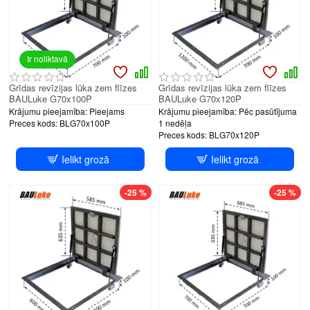
Ir noliktavā
Grīdas revīzijas lūka zem flīzes
Grīdas revīzijas lūka zem flīzes
BAULuke G70x100P
BAULuke G70x120P
Krājumu pieejamība:
Pieejams
Krājumu pieejamība:
Pēc pasūtījuma
Preces kods:
BLG70x100P
1 nedēļa
Preces kods:
BLG70x120P
Ielikt grozā
Ielikt grozā
-25 %
-25 %