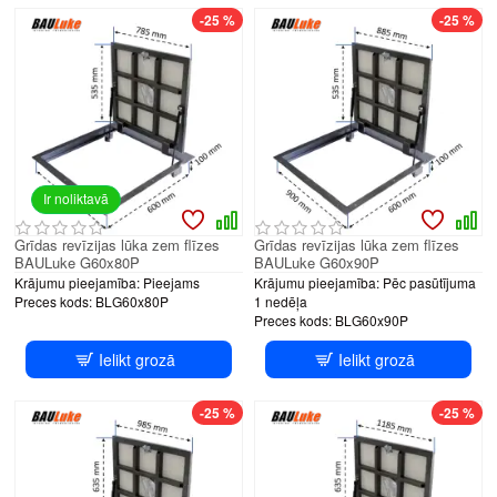
-25 %
-25 %
Ir noliktavā
Grīdas revīzijas lūka zem flīzes
Grīdas revīzijas lūka zem flīzes
BAULuke G60x80P
BAULuke G60x90P
Krājumu pieejamība:
Pieejams
Krājumu pieejamība:
Pēc pasūtījuma
Preces kods:
BLG60x80P
1 nedēļa
Preces kods:
BLG60x90P
Ielikt grozā
Ielikt grozā
-25 %
-25 %