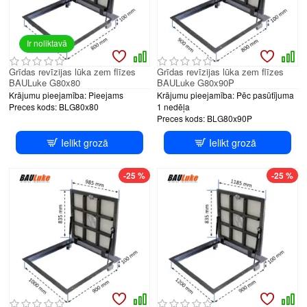
Ir noliktavā
Grīdas revīzijas lūka zem flīzes
Grīdas revīzijas lūka zem flīzes
BAULuke G80x80
BAULuke G80x90P
Krājumu pieejamība:
Pieejams
Krājumu pieejamība:
Pēc pasūtījuma
Preces kods:
BLG80x80
1 nedēļa
Preces kods:
BLG80x90P
Ielikt grozā
Ielikt grozā
-25 %
-25 %