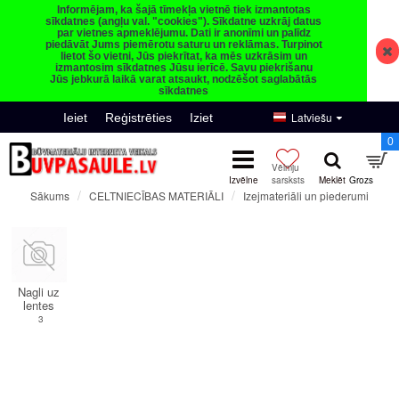
Informējam, ka šajā tīmekļa vietnē tiek izmantotas
sīkdatnes (angļu val. "cookies"). Sīkdatne uzkrāj datus
par vietnes apmeklējumu. Dati ir anonīmi un palīdz
piedāvāt Jums piemērotu saturu un reklāmas. Turpinot
lietot šo vietni, Jūs piekrītat, ka mēs uzkrāsim un
izmantosim sīkdatnes Jūsu ierīcē. Savu piekrišanu
Jūs jebkurā laikā varat atsaukt, nodzēšot saglabātās
sīkdatnes
Latviešu
Ieiet
Reģistrēties
Iziet
0
CELTNIECĪBAS MATERIĀLI
Izejmateriāli un piederumi
Sākums
Izejmateriāli un piederumi
Nagli uz
lentes
3