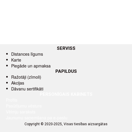
SERVISS
Distances līgums
Karte
Piegāde un apmaksa
PAPILDUS
Ražotāji (zīmoli)
Akcijas
Dāvanu sertifikāti
PERSONĪGAIS KABINETS
Profils
Pasūtījumu vēsture
Vēlmju saraksts
Jaunumu saņemšana pa e-pastu
Copyright © 2020-2025, Visas tiesības aizsargātas