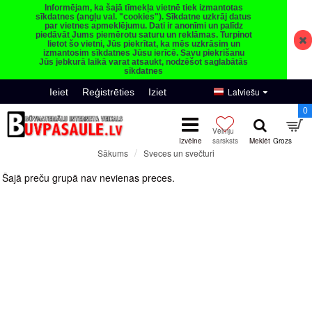
Informējam, ka šajā tīmekļa vietnē tiek izmantotas
sīkdatnes (angļu val. "cookies"). Sīkdatne uzkrāj datus
par vietnes apmeklējumu. Dati ir anonīmi un palīdz
piedāvāt Jums piemērotu saturu un reklāmas. Turpinot
lietot šo vietni, Jūs piekrītat, ka mēs uzkrāsim un
izmantosim sīkdatnes Jūsu ierīcē. Savu piekrišanu
Jūs jebkurā laikā varat atsaukt, nodzēšot saglabātās
sīkdatnes
Latviešu
Ieiet
Reģistrēties
Iziet
0
Sveces un svečturi
Sākums
Sveces un svečturi
Šajā preču grupā nav nevienas preces.
Turpināt