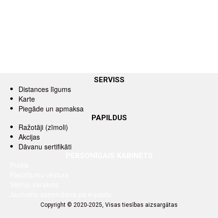
SERVISS
Distances līgums
Karte
Piegāde un apmaksa
PAPILDUS
Ražotāji (zīmoli)
Akcijas
Dāvanu sertifikāti
PERSONĪGAIS KABINETS
Profils
Pasūtījumu vēsture
Vēlmju saraksts
Jaunumu saņemšana pa e-pastu
Copyright © 2020-2025, Visas tiesības aizsargātas