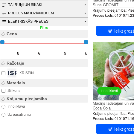
Suns GROMIT
TĀLRUŅI UN SĪKĀKLI
Krājumu pieejamība:
Pie
PRECES MĀJDZĪVNIEKIEM
Preces kods:
0101071.2
ELEKTRISKĀS PRECES
Filtrs
Notīrīt filtru
Ielikt groz
Cena
€
€
Ražotājs
KRISPIN
Materials
Ir noliktavā
Silikons
Krājumu pieejamība
Maciņš lādētājam un v
Ir noliktāva
Coca Cola
Krājumu pieejamība:
Pie
Uz pasutījumu
Preces kods:
0101071.1
Ielikt groz