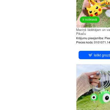
Ir noliktavā
Maciņš lādētājam un v
Pikaču
Krājumu pieejamība:
Pie
Preces kods:
0101071.1
Ielikt groz