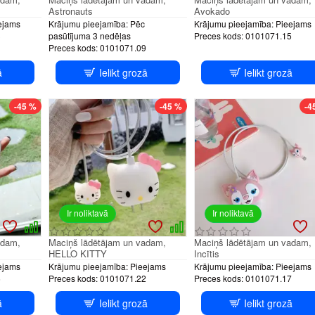
Astronauts
Avokado
ejams
Krājumu pieejamība:
Pēc
Krājumu pieejamība:
Pieejams
3
pasūtījuma 3 nedēļas
Preces kods:
0101071.15
Preces kods:
0101071.09
ā
Ielikt grozā
Ielikt grozā
-45 %
-45 %
-4
Ir noliktavā
Ir noliktavā
adam,
Maciņš lādētājam un vadam,
Maciņš lādētājam un vadam,
HELLO KITTY
Incītis
ejams
Krājumu pieejamība:
Pieejams
Krājumu pieejamība:
Pieejams
6
Preces kods:
0101071.22
Preces kods:
0101071.17
ā
Ielikt grozā
Ielikt grozā