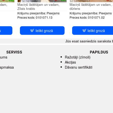
adam,
Maciņš lādētājam un vadam,
Maciņš lādētājam un vadam, 
Zilais krabis
dūriens
Krājumu pieejamība:
Pieejams
Krājumu pieejamība:
Pieejams
Preces kods:
0101071.13
Preces kods:
0101071.02
8
ā
Ielikt grozā
Ielikt grozā
Jūs esat sasniedzis saraksta 
SERVISS
PAPILDUS
īgums
Ražotāji (zīmoli)
Akcijas
 apmaksa
Dāvanu sertifikāti