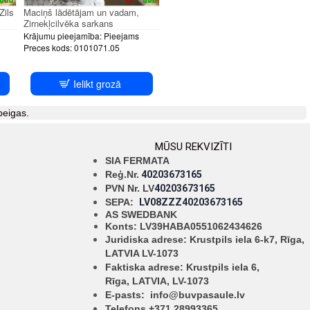
Zils
Maciņš lādētājam un vadam,
Zirnekļcilvēka sarkans
Krājumu pieejamība:
Pieejams
Preces kods:
0101071.05
Ielikt grozā
beigas.
MŪSU REKVIZĪTI
SIA FERMATA
Reģ.Nr.
40203673165
PVN Nr. LV
40203673165
SEPA:
LV08ZZZ40203673165
AS SWEDBANK
Konts: LV39HABA0551062434626
Juridiska adrese: Krustpils iela 6-k7, Rīga,
LATVIA LV-1073
Faktiska adrese: Krustpils iela 6,
Rīga,
LATVIA, LV-1073
E-pasts:
info@buvpasaule.lv
Telefons +371 28993365