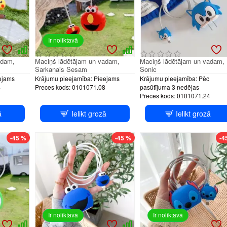
Ir noliktavā
adam,
Maciņš lādētājam un vadam,
Maciņš lādētājam un vadam,
Sarkanais Sesam
Sonic
ejams
Krājumu pieejamība:
Pieejams
Krājumu pieejamība:
Pēc
4
Preces kods:
0101071.08
pasūtījuma 3 nedēļas
Preces kods:
0101071.24
ā
Ielikt grozā
Ielikt grozā
-45 %
-45 %
-4
Ir noliktavā
Ir noliktavā