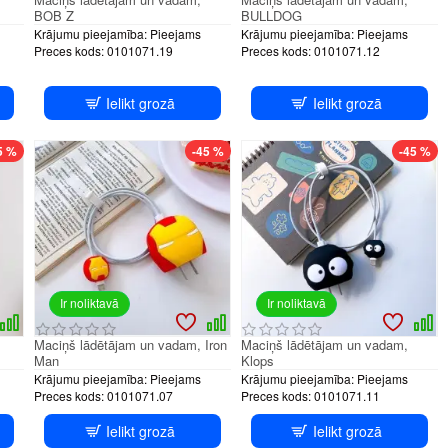
BOB Z
BULLDOG
Krājumu pieejamība:
Pieejams
Krājumu pieejamība:
Pieejams
Preces kods:
0101071.19
Preces kods:
0101071.12
Ielikt grozā
Ielikt grozā
5 %
-45 %
-45 %
Ir noliktavā
Ir noliktavā
Maciņš lādētājam un vadam, Iron
Maciņš lādētājam un vadam,
Man
Klops
Krājumu pieejamība:
Pieejams
Krājumu pieejamība:
Pieejams
Preces kods:
0101071.07
Preces kods:
0101071.11
Ielikt grozā
Ielikt grozā