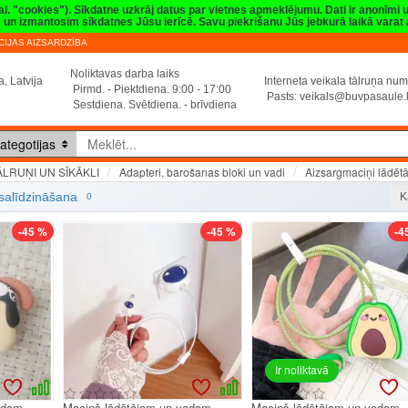
val. "cookies"). Sīkdatne uzkrāj datus par vietnes apmeklējumu. Dati ir anonīmi
sim un izmantosim sīkdatnes Jūsu ierīcē. Savu piekrišanu Jūs jebkurā laikā vara
IJAS AIZSARDZĪBA
Noliktavas darba laiks
, Latvija
Interneta veikala tālruņa n
Pirmd. - Piektdiena. 9:00 - 17:00
Pasts:
veikals@buvpasaule.
Sestdiena. Svētdiena. - brīvdiena
ategotijas
ĀLRUŅI UN SĪKĀKLI
Adapteri, barošanas bloki un vadi
Aizsargmaciņi lādēt
Aizsargmaciņi lādētājam un vadam
salīdzināšana
K
0
-45 %
-45 %
-4
Ir noliktavā
adam,
Maciņš lādētājam un vadam,
Maciņš lādētājam un vadam,