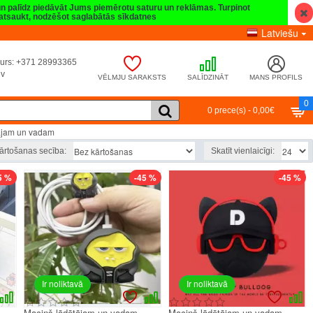
 un palīdz piedāvāt Jums piemērotu saturu un reklāmas. Turpinot
t atsaukt, nodzēšot saglabātās sīkdatnes
Latviešu
umurs: +371 28993365
lv
VĒLMJU SARAKSTS
SALĪDZINĀT
MANS PROFILS
0
0 prece(s) - 0,00€
ājam un vadam
ārtošanas secība:
Skatīt vienlaicīgi:
5 %
-45 %
-45 %
Ir noliktavā
Ir noliktavā
Maciņš lādētājam un vadam,
Maciņš lādētājam un vadam,