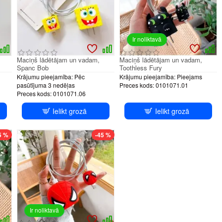
Ir noliktavā
Maciņš lādētājam un vadam,
Maciņš lādētājam un vadam,
Spanc Bob
Toothless Fury
Krājumu pieejamība:
Pēc
Krājumu pieejamība:
Pieejams
pasūtījuma 3 nedēļas
Preces kods:
0101071.01
Preces kods:
0101071.06
Ielikt grozā
Ielikt grozā
5 %
-45 %
Ir noliktavā