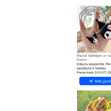
Maciņš lādētājam un v
Kuromi
Krājumu pieejamība:
Pēc
pasūtījuma 3 nedēļas
Preces kods:
0101071.2
Ielikt groz