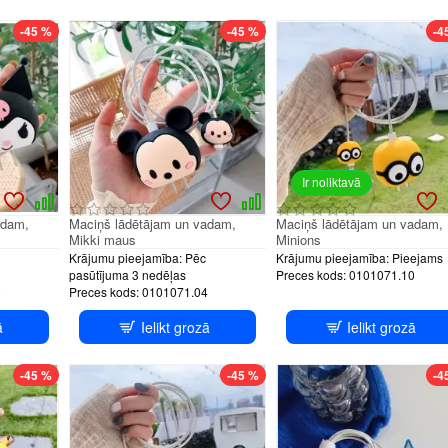
-45 %
-45 %
-4
Ir noliktavā
adam,
Maciņš lādētājam un vadam,
Maciņš lādētājam un vadam,
Mikki maus
Minions
Krājumu pieejamība:
Pēc
Krājumu pieejamība:
Pieejams
pasūtījuma 3 nedēļas
Preces kods:
0101071.10
0
Preces kods:
0101071.04
ā
Ielikt grozā
Ielikt grozā
-45 %
-45 %
-4