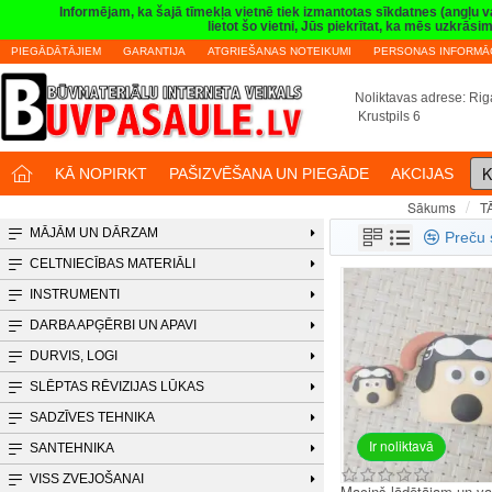
Informējam, ka šajā tīmekļa vietnē tiek izmantotas sīkdatnes (angļu 
lietot šo vietni, Jūs piekrītat, ka mēs uzkrā
PIEGĀDĀTĀJIEM
GARANTIJA
ATGRIEŠANAS NOTEIKUMI
PERSONAS INFORMĀC
Noliktavas adrese: Riga
Krustpils 6
K
KĀ NOPIRKT
PAŠIZVĒŠANA UN PIEGĀDE
AKCIJAS
T
Sākums
MĀJĀM UN DĀRZAM
Preču 
CELTNIECĪBAS MATERIĀLI
INSTRUMENTI
DARBA APĢĒRBI UN APAVI
DURVIS, LOGI
SLĒPTAS RĒVIZIJAS LŪKAS
SADZĪVES TEHNIKA
Ir noliktavā
SANTEHNIKA
VISS ZVEJOŠANAI
Maciņš lādētājam un v