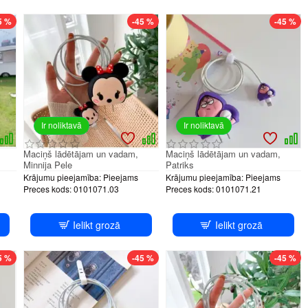
5 %
-45 %
-45 %
Ir noliktavā
Ir noliktavā
Maciņš lādētājam un vadam,
Maciņš lādētājam un vadam,
Minnija Pele
Patriks
Krājumu pieejamība:
Pieejams
Krājumu pieejamība:
Pieejams
Preces kods:
0101071.03
Preces kods:
0101071.21
Ielikt grozā
Ielikt grozā
5 %
-45 %
-45 %