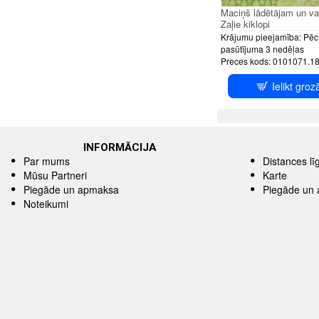
Maciņš lādētājam un v
Zaļie kiklopi
Krājumu pieejamība:
Pēc
pasūtījuma 3 nedēļas
Preces kods:
0101071.1
Ielikt groz
INFORMĀCIJA
Par mums
Distances l
Mūsu Partneri
Karte
Piegāde un apmaksa
Piegāde un
Noteikumi