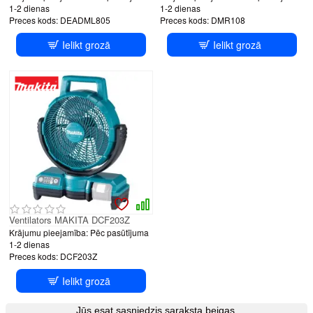
1-2 dienas
1-2 dienas
Preces kods:
DEADML805
Preces kods:
DMR108
Ielikt grozā
Ielikt grozā
Ventilators MAKITA DCF203Z
Krājumu pieejamība:
Pēc pasūtījuma
1-2 dienas
Preces kods:
DCF203Z
Ielikt grozā
Jūs esat sasniedzis saraksta beigas.