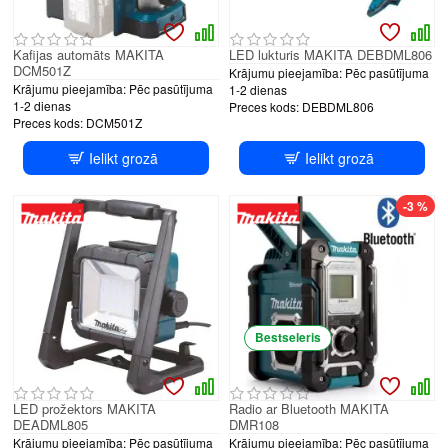
Kafijas automāts MAKITA
LED lukturis MAKITA DEBDML806
DCM501Z
Krājumu pieejamība:
Pēc pasūtījuma
Krājumu pieejamība:
Pēc pasūtījuma
1-2 dienas
1-2 dienas
Preces kods:
DEBDML806
Preces kods:
DCM501Z
Ielikt grozā
Ielikt grozā
-3 %
Bestseleris
LED prožektors MAKITA
Radio ar Bluetooth MAKITA
DEADML805
DMR108
Krājumu pieejamība:
Pēc pasūtījuma
Krājumu pieejamība:
Pēc pasūtījuma