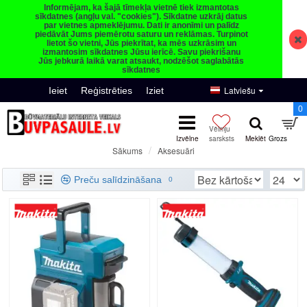
Informējam, ka šajā tīmekļa vietnē tiek izmantotas
sīkdatnes (angļu val. "cookies"). Sīkdatne uzkrāj datus
par vietnes apmeklējumu. Dati ir anonīmi un palīdz
piedāvāt Jums piemērotu saturu un reklāmas. Turpinot
lietot šo vietni, Jūs piekrītat, ka mēs uzkrāsim un
izmantosim sīkdatnes Jūsu ierīcē. Savu piekrišanu
Jūs jebkurā laikā varat atsaukt, nodzēšot saglabātās
sīkdatnes
Latviešu
Ieiet
Reģistrēties
Iziet
0
Aksesuāri
Sākums
Aksesuāri
Preču salīdzināšana
0