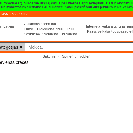
val. "cookies"). Sīkdatne uzkrāj datus par vietnes apmeklējumu. Dati ir anonīmi
sim un izmantosim sīkdatnes Jūsu ierīcē. Savu piekrišanu Jūs jebkurā laikā vara
IJAS AIZSARDZĪBA
Noliktavas darba laiks
, Latvija
Interneta veikala tālruņa n
Pirmd. - Piektdiena. 9:00 - 17:00
Pasts:
veikals@buvpasaule.
Sestdiena. Svētdiena. - brīvdiena
ategotijas
Spineri un vobleri
Sākums
Spineri un vobleri
evienas preces.