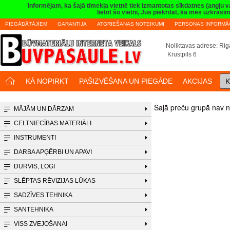
Informējam, ka šajā tīmekļa vietnē tiek izmantotas sīkdatnes (angļu 
lietot šo vietni, Jūs piekrītat, ka mēs uzkrā
PIEGĀDĀTĀJIEM
GARANTIJA
ATGRIEŠANAS NOTEIKUMI
PERSONAS INFORMĀC
Noliktavas adrese: Riga
Krustpils 6
K
KĀ NOPIRKT
PAŠIZVĒŠANA UN PIEGĀDE
AKCIJAS
Šajā preču grupā nav n
MĀJĀM UN DĀRZAM
CELTNIECĪBAS MATERIĀLI
INSTRUMENTI
DARBA APĢĒRBI UN APAVI
DURVIS, LOGI
SLĒPTAS RĒVIZIJAS LŪKAS
SADZĪVES TEHNIKA
SANTEHNIKA
VISS ZVEJOŠANAI