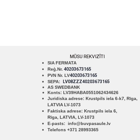
MŪSU REKVIZĪTI
SIA FERMATA
Reģ.Nr.
40203673165
PVN Nr. LV
40203673165
SEPA:
LV08ZZZ40203673165
AS SWEDBANK
Konts: LV39HABA0551062434626
Juridiska adrese: Krustpils iela 6-k7, Rīga,
LATVIA LV-1073
Faktiska adrese: Krustpils iela 6,
Rīga,
LATVIA, LV-1073
E-pasts:
info@buvpasaule.lv
Telefons +371 28993365