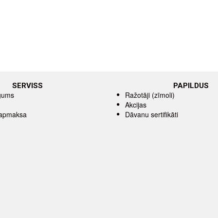
SERVISS
PAPILDUS
īgums
Ražotāji (zīmoli)
Akcijas
 apmaksa
Dāvanu sertifikāti