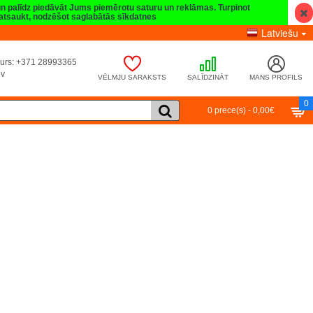
 un palīdz piedāvāt Jums piemērotu saturu un reklāmas. Turpinot
t atsaukt, nodzēšot saglabātās sīkdatnes
Latviešu
umurs: +371 28993365
lv
VĒLMJU SARAKSTS
SALĪDZINĀT
MANS PROFILS
0
0 prece(s) - 0,00€
Turpināt