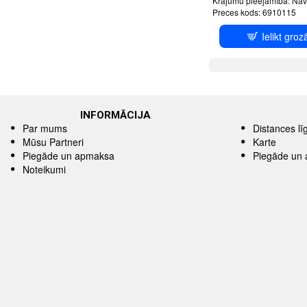
Krājumu pieejamība:
Nav
Preces kods:
6910115
Ielikt groz
INFORMĀCIJA
Par mums
Distances l
Mūsu Partneri
Karte
Piegāde un apmaksa
Piegāde un
Noteikumi