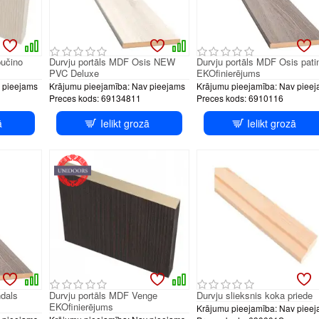
pučino
Durvju portāls MDF Osis NEW
Durvju portāls MDF Osis pati
PVC Deluxe
EKOfinierējums
 pieejams
Krājumu pieejamība:
Nav pieejams
Krājumu pieejamība:
Nav pieej
Preces kods:
69134811
Preces kods:
6910116
ā
Ielikt grozā
Ielikt grozā
dals
Durvju portāls MDF Venge
Durvju slieksnis koka priede
EKOfinierējums
Krājumu pieejamība:
Nav pieej