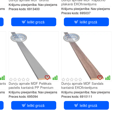
plakanā EKOfinierējums
Krājumu pieejamība:
Nav pieejams
ams
Krājumu pieejamība:
Nav pieejams
Preces kods:
6913400
Preces kods:
695037
Ielikt grozā
Ielikt grozā
ants
Durvju apmale MDF Pelēkais
Durvju apmale MDF Sandals
pastelis kantainā PP Premium
kantainā EKOfinierējums
ams
Krājumu pieejamība:
Nav pieejams
Krājumu pieejamība:
Nav pieejams
Preces kods:
695094
Preces kods:
6910111
Ielikt grozā
Ielikt grozā