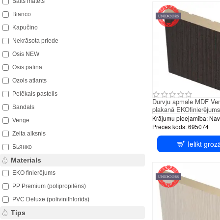
Balts matēts
Bianco
Kapučino
Nekrāsota priede
Osis NEW
Osis patina
Ozols atlants
Pelēkais pastelis
Durvju apmale MDF Ve
Sandals
plakanā EKOfinierējum
Krājumu pieejamība:
Nav
Venge
Preces kods:
695074
Zelta alksnis
Ielikt groz
Бьянко
Materials
EKO finierējums
PP Premium (polipropilēns)
PVC Deluxe (polivinilhlorīds)
Tips