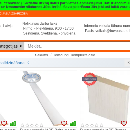
val. "cookies"). Sīkdatne uzkrāj datus par vietnes apmeklējumu. Dati ir anonīmi
sim un izmantosim sīkdatnes Jūsu ierīcē. Savu piekrišanu Jūs jebkurā laikā vara
IJAS AIZSARDZĪBA
Noliktavas darba laiks
, Latvija
Interneta veikala tālruņa n
Pirmd. - Piektdiena. 9:00 - 17:00
Pasts:
veikals@buvpasaule.
Sestdiena. Svētdiena. - brīvdiena
ategotijas
Iekšdurvju komplektejošie
Sākums
Iekšdurvju komplektejošie
salīdzināšana
K
0
ts matēts
Durvju apmale MDF Balts matēts
Durvju apmale MDF Bianco