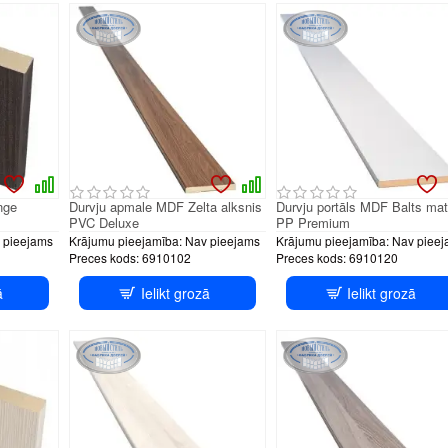
nge
Durvju apmale MDF Zelta alksnis
Durvju portāls MDF Balts mat
s
PVC Deluxe
PP Premium
 pieejams
Krājumu pieejamība:
Nav pieejams
Krājumu pieejamība:
Nav pieej
Preces kods:
6910102
Preces kods:
6910120
ā
Ielikt grozā
Ielikt grozā