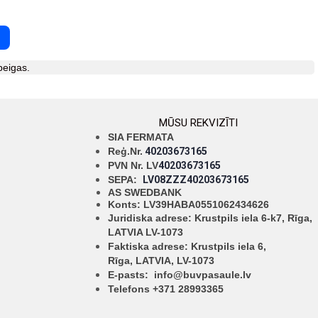
beigas.
MŪSU REKVIZĪTI
SIA FERMATA
Reģ.Nr.
40203673165
PVN Nr. LV
40203673165
SEPA:
LV08ZZZ40203673165
AS SWEDBANK
Konts: LV39HABA0551062434626
Juridiska adrese: Krustpils iela 6-k7, Rīga,
LATVIA LV-1073
Faktiska adrese: Krustpils iela 6,
Rīga,
LATVIA, LV-1073
E-pasts:
info@buvpasaule.lv
Telefons +371 28993365