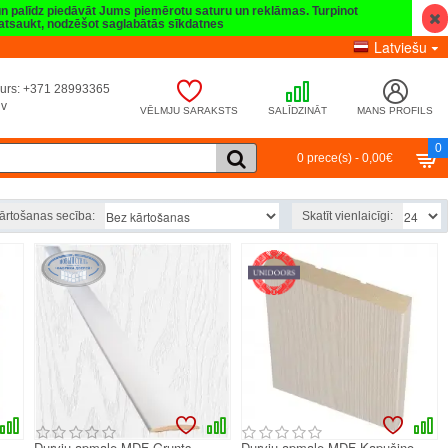
 un palīdz piedāvāt Jums piemērotu saturu un reklāmas. Turpinot
t atsaukt, nodzēšot saglabātās sīkdatnes
Latviešu
umurs: +371 28993365
lv
VĒLMJU SARAKSTS
SALĪDZINĀT
MANS PROFILS
0
0 prece(s) - 0,00€
ārtošanas secība:
Skatīt vienlaicīgi:
Durvju apmale MDF Grunts
Durvju apmale MDF Kapučino