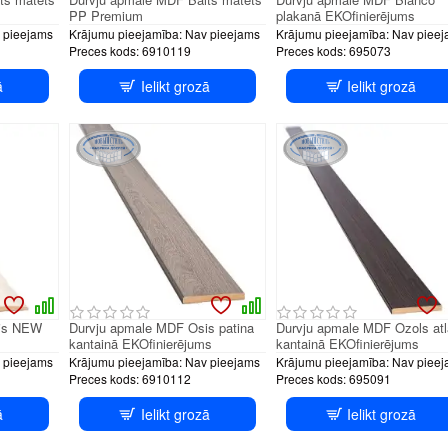
PP Premium
plakanā EKOfinierējums
 pieejams
Krājumu pieejamība:
Nav pieejams
Krājumu pieejamība:
Nav pieej
Preces kods:
6910119
Preces kods:
695073
ā
Ielikt grozā
Ielikt grozā
sis NEW
Durvju apmale MDF Osis patina
Durvju apmale MDF Ozols atl
kantainā EKOfinierējums
kantainā EKOfinierējums
 pieejams
Krājumu pieejamība:
Nav pieejams
Krājumu pieejamība:
Nav pieej
Preces kods:
6910112
Preces kods:
695091
ā
Ielikt grozā
Ielikt grozā