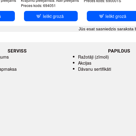
 pieejams
Krājumu pieejamība:
Nav pieejams
Preces kods:
690001S
Preces kods:
694051
ā
Ielikt grozā
Ielikt grozā
Jūs esat sasniedzis saraksta 
SERVISS
PAPILDUS
īgums
Ražotāji (zīmoli)
Akcijas
 apmaksa
Dāvanu sertifikāti