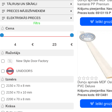
kantainā PP Premium
TĀLRUŅI UN SĪKĀKLI
Krājumu pieejamība:
Nav
PRECES MĀJDZĪVNIEKIEM
Preces kods:
6910119-P
ELEKTRISKĀS PRECES
Ielikt groz
Filtrs
Notīrīt filtru
Cena
€
€
Ražotājs
New Style Door Factory
UNIDOORS
Izmērs
Durvju apmale MDF O
PVC Deluxe
2150 x 70 x 8 mm
Krājumu pieejamība:
Nav
2150 x 70 x 10 mm
Preces kods:
6913481
2200 x 70 x 8 mm
Ielikt groz
Krāsa