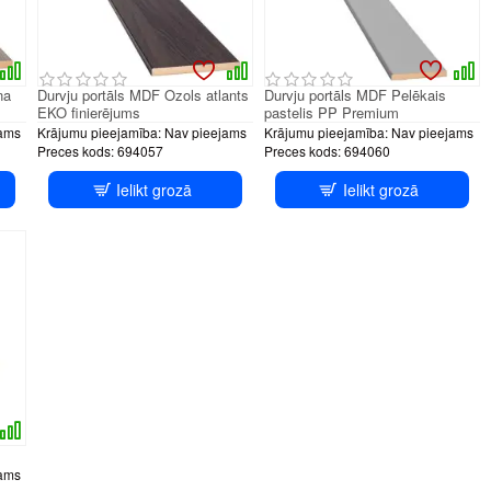
na
Durvju portāls MDF Ozols atlants
Durvju portāls MDF Pelēkais
EKO finierējums
pastelis PP Premium
ams
Krājumu pieejamība:
Nav pieejams
Krājumu pieejamība:
Nav pieejams
Preces kods:
694057
Preces kods:
694060
Ielikt grozā
Ielikt grozā
ams