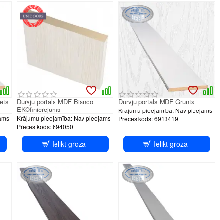
ēts
Durvju portāls MDF Bianco
Durvju portāls MDF Grunts
EKOfinierējums
Krājumu pieejamība:
Nav pieejams
ams
Krājumu pieejamība:
Nav pieejams
Preces kods:
6913419
Preces kods:
694050
Ielikt grozā
Ielikt grozā