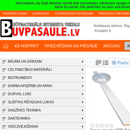
Informējam, ka šajā tīmekļa vietnē tiek izmantotas sīkdatnes (angļu 
lietot šo vietni, Jūs piekrītat, ka mēs uzkrā
PIEGĀDĀTĀJIEM
GARANTIJA
ATGRIEŠANAS NOTEIKUMI
PERSONAS INFORMĀC
Noliktavas adrese: Riga
Krustpils 6
K
KĀ NOPIRKT
PAŠIZVĒŠANA UN PIEGĀDE
AKCIJAS
MĀJĀM UN DĀRZAM
Preču 
CELTNIECĪBAS MATERIĀLI
INSTRUMENTI
DARBA APĢĒRBI UN APAVI
DURVIS, LOGI
SLĒPTAS RĒVIZIJAS LŪKAS
SADZĪVES TEHNIKA
SANTEHNIKA
VISS ZVEJOŠANAI
Durvju apmale MDF Bal