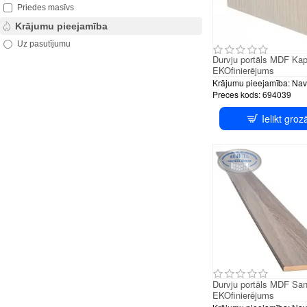
Priedes masīvs
Krājumu pieejamība
Uz pasutījumu
Durvju portāls MDF Ka
EKOfinierējums
Krājumu pieejamība:
Nav
Preces kods:
694039
Ielikt groz
Durvju portāls MDF San
EKOfinierējums