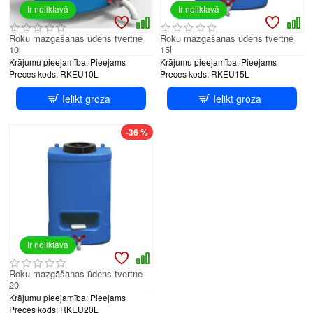
Ir noliktavā
Ir noliktavā
Roku mazgāšanas ūdens tvertne
Roku mazgāšanas ūdens tvertne
10l
15l
Krājumu pieejamība:
Pieejams
Krājumu pieejamība:
Pieejams
Preces kods:
RKEU10L
Preces kods:
RKEU15L
Ielikt grozā
Ielikt grozā
-36 %
Ir noliktavā
Roku mazgāšanas ūdens tvertne
20l
Krājumu pieejamība:
Pieejams
Preces kods:
RKEU20L