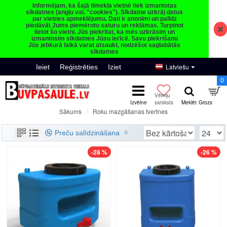
Informējam, ka šajā tīmekļa vietnē tiek izmantotas
sīkdatnes (angļu val. "cookies"). Sīkdatne uzkrāj datus
par vietnes apmeklējumu. Dati ir anonīmi un palīdz
piedāvāt Jums piemērotu saturu un reklāmas. Turpinot
lietot šo vietni, Jūs piekrītat, ka mēs uzkrāsim un
izmantosim sīkdatnes Jūsu ierīcē. Savu piekrišanu
Jūs jebkurā laikā varat atsaukt, nodzēšot saglabātās
sīkdatnes
Latviešu
Ieiet
Reģistrēties
Iziet
0
Roku mazgāšanas tvertnes
Sākums
Roku mazgāšanas tvertnes
Preču salīdzināšana
0
-28 %
-26 %