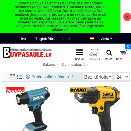
Informējam, ka šajā tīmekļa vietnē tiek izmantotas
sīkdatnes (angļu val. "cookies"). Sīkdatne uzkrāj datus
par vietnes apmeklējumu. Dati ir anonīmi un palīdz
piedāvāt Jums piemērotu saturu un reklāmas. Turpinot
lietot šo vietni, Jūs piekrītat, ka mēs uzkrāsim un
izmantosim sīkdatnes Jūsu ierīcē. Savu piekrišanu
Jūs jebkurā laikā varat atsaukt, nodzēšot saglabātās
sīkdatnes
Latviešu
Ieiet
Reģistrēties
Iziet
0
Celtniecības fēni
Sākums
Celtniecības fēni
Preču salīdzināšana
0