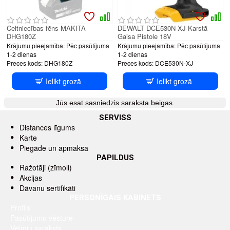
Celtniecības fēns MAKITA
DEWALT DCE530N-XJ Karstā
DHG180Z
Gaisa Pistole 18V
Krājumu pieejamība:
Pēc pasūtījuma
Krājumu pieejamība:
Pēc pasūtījuma
1-2 dienas
1-2 dienas
Preces kods:
DHG180Z
Preces kods:
DCE530N-XJ
Ielikt grozā
Ielikt grozā
Jūs esat sasniedzis saraksta beigas.
SERVISS
Distances līgums
Karte
Piegāde un apmaksa
PAPILDUS
Ražotāji (zīmoli)
Akcijas
Dāvanu sertifikāti
PERSONĪGAIS KABINETS
Profils
Pasūtījumu vēsture
Vēlmju saraksts