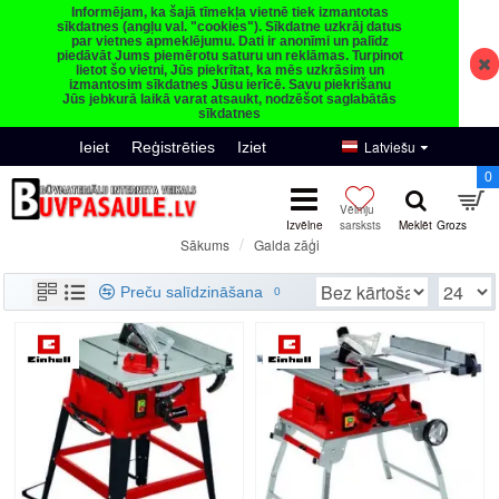
Informējam, ka šajā tīmekļa vietnē tiek izmantotas
sīkdatnes (angļu val. "cookies"). Sīkdatne uzkrāj datus
par vietnes apmeklējumu. Dati ir anonīmi un palīdz
piedāvāt Jums piemērotu saturu un reklāmas. Turpinot
lietot šo vietni, Jūs piekrītat, ka mēs uzkrāsim un
izmantosim sīkdatnes Jūsu ierīcē. Savu piekrišanu
Jūs jebkurā laikā varat atsaukt, nodzēšot saglabātās
sīkdatnes
Latviešu
Ieiet
Reģistrēties
Iziet
0
Galda zāģi
Sākums
Galda zāģi
Preču salīdzināšana
0