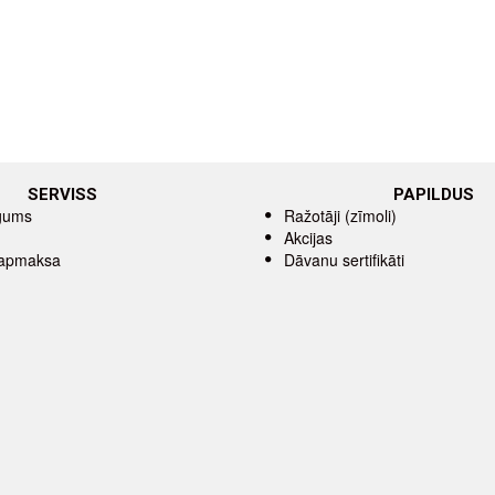
SERVISS
PAPILDUS
īgums
Ražotāji (zīmoli)
Akcijas
 apmaksa
Dāvanu sertifikāti