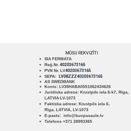
MŪSU REKVIZĪTI
SIA FERMATA
Reģ.Nr.
40203673165
PVN Nr. LV
40203673165
SEPA:
LV08ZZZ40203673165
AS SWEDBANK
Konts: LV39HABA0551062434626
Juridiska adrese: Krustpils iela 6-k7, Rīga,
LATVIA LV-1073
Faktiska adrese: Krustpils iela 6,
Rīga,
LATVIA, LV-1073
E-pasts:
info@buvpasaule.lv
Telefons +371 28993365