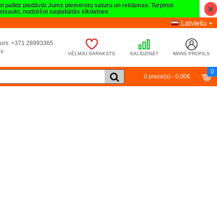
 un palīdz piedāvāt Jums piemērotu saturu un reklāmas. Turpinot
t atsaukt, nodzēšot saglabātās sīkdatnes
Latviešu
umurs: +371 28993365
lv
VĒLMJU SARAKSTS
SALĪDZINĀT
MANS PROFILS
0
0 prece(s) - 0,00€
Turpināt