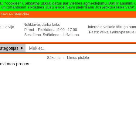
val. "cookies"). Sīkdatne uzkrāj datus par vietnes apmeklējumu. Dati ir anonīmi
sim un izmantosim sīkdatnes Jūsu ierīcē. Savu piekrišanu Jūs jebkurā laikā vara
IJAS AIZSARDZĪBA
Noliktavas darba laiks
, Latvija
Interneta veikala tālruņa n
Pirmd. - Piektdiena. 9:00 - 17:00
Pasts:
veikals@buvpasaule.
Sestdiena. Svētdiena. - brīvdiena
ategotijas
Līmes pistole
Sākums
Līmes pistole
evienas preces.