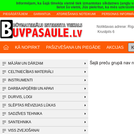
Informējam, ka šajā tīmekļa vietnē tiek izmantotas sīkdatnes (angļu 
lietot šo vietni, Jūs piekrītat, ka mēs uzkrā
PIEGĀDĀTĀJIEM
GARANTIJA
ATGRIEŠANAS NOTEIKUMI
PERSONAS INFORMĀC
Noliktavas adrese: Riga
Krustpils 6
K
KĀ NOPIRKT
PAŠIZVĒŠANA UN PIEGĀDE
AKCIJAS
Šajā preču grupā nav n
MĀJĀM UN DĀRZAM
CELTNIECĪBAS MATERIĀLI
INSTRUMENTI
DARBA APĢĒRBI UN APAVI
DURVIS, LOGI
SLĒPTAS RĒVIZIJAS LŪKAS
SADZĪVES TEHNIKA
SANTEHNIKA
VISS ZVEJOŠANAI