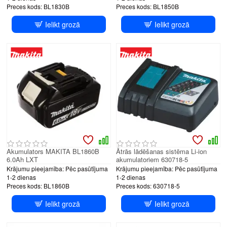
Preces kods:
BL1830B
Preces kods:
BL1850B
Ielikt grozā
Ielikt grozā
Akumulators MAKITA BL1860B
Ātrās lādēšanas sistēma Li-ion
6.0Ah LXT
akumulatoriem 630718-5
Krājumu pieejamība:
Pēc pasūtījuma
Krājumu pieejamība:
Pēc pasūtījuma
1-2 dienas
1-2 dienas
Preces kods:
BL1860B
Preces kods:
630718-5
Ielikt grozā
Ielikt grozā