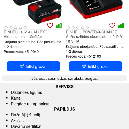
EINHELL 18V 4.0AH PXC
EINHELL POWER-X-CHANGE
Akumulators + lādētājs
Ātrās uzlādes akumulatoru lādētājs
18 V 4A
Krājumu pieejamība:
Pēc pasūtījuma
Krājumu pieejamība:
Pēc pasūtījuma
1-2 dienas
1-2 dienas
Preces kods:
4512042
Preces kods:
4512103
Ielikt grozā
Ielikt grozā
Jūs esat sasniedzis saraksta beigas.
SERVISS
Distances līgums
Karte
Piegāde un apmaksa
PAPILDUS
Ražotāji (zīmoli)
Akcijas
Dāvanu sertifikāti