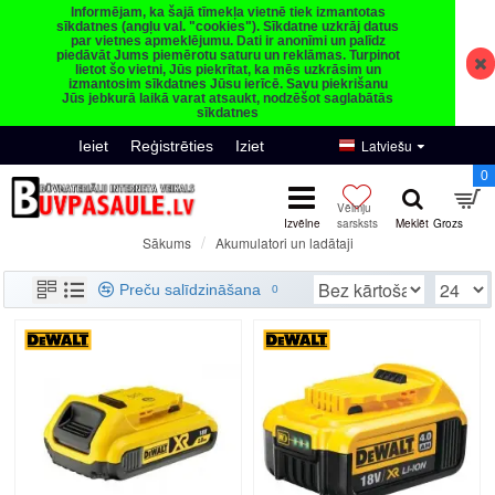
Informējam, ka šajā tīmekļa vietnē tiek izmantotas
sīkdatnes (angļu val. "cookies"). Sīkdatne uzkrāj datus
par vietnes apmeklējumu. Dati ir anonīmi un palīdz
piedāvāt Jums piemērotu saturu un reklāmas. Turpinot
lietot šo vietni, Jūs piekrītat, ka mēs uzkrāsim un
izmantosim sīkdatnes Jūsu ierīcē. Savu piekrišanu
Jūs jebkurā laikā varat atsaukt, nodzēšot saglabātās
sīkdatnes
Latviešu
Ieiet
Reģistrēties
Iziet
0
Akumulatori un ladātaji
Sākums
Akumulatori un ladātaji
Preču salīdzināšana
0