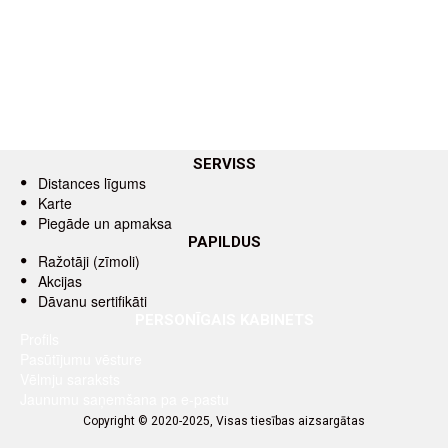
SERVISS
Distances līgums
Karte
Piegāde un apmaksa
PAPILDUS
Ražotāji (zīmoli)
Akcijas
Dāvanu sertifikāti
PERSONĪGAIS KABINETS
Profils
Pasūtījumu vēsture
Vēlmju saraksts
Jaunumu saņemšana pa e-pastu
Copyright © 2020-2025, Visas tiesības aizsargātas