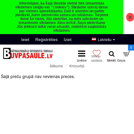
Informējam, ka šajā tīmekļa vietnē tiek izmantotas
sīkdatnes (angļu val. "cookies"). Sīkdatne uzkrāj datus
par vietnes apmeklējumu. Dati ir anonīmi un palīdz
piedāvāt Jums piemērotu saturu un reklāmas. Turpinot
lietot šo vietni, Jūs piekrītat, ka mēs uzkrāsim un
izmantosim sīkdatnes Jūsu ierīcē. Savu piekrišanu
Jūs jebkurā laikā varat atsaukt, nodzēšot saglabātās
sīkdatnes
Latviešu
Ieiet
Reģistrēties
Iziet
0
Kroņurbji
Sākums
Kroņurbji
Šajā preču grupā nav nevienas preces.
Turpināt