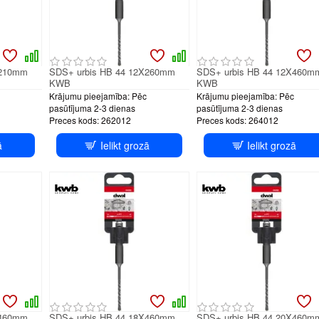
X210mm
SDS+ urbis HB 44 12X260mm
SDS+ urbis HB 44 12X460m
KWB
KWB
Krājumu pieejamība:
Pēc
Krājumu pieejamība:
Pēc
pasūtījuma 2-3 dienas
pasūtījuma 2-3 dienas
Preces kods:
262012
Preces kods:
264012
ā
Ielikt grozā
Ielikt grozā
X460mm
SDS+ urbis HB 44 18X460mm
SDS+ urbis HB 44 20X460m