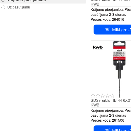
KWB
Uz pasutījumu
Krājumu pieejamība:
Pēc
pasūtījuma 2-3 dienas
Preces kods:
264016
Ielikt groz
SDS+ urbis HB 44 6X
KWB
Krājumu pieejamība:
Pēc
pasūtījuma 2-3 dienas
Preces kods:
261506
Ielikt groz