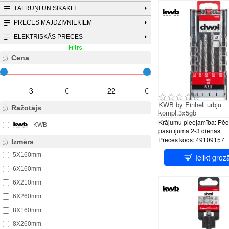
TĀLRUŅI UN SĪKĀKLI
PRECES MĀJDZĪVNIEKIEM
ELEKTRISKĀS PRECES
Filtrs
Notīrīt filtru
Cena
€
€
KWB by Einhell urbju
Ražotājs
kompl.3x5gb
Krājumu pieejamība:
Pēc
KWB
pasūtījuma 2-3 dienas
Preces kods:
49109157
Izmērs
5X160mm
Ielikt groz
6X160mm
6X210mm
6X260mm
8X160mm
8X260mm