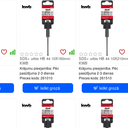
SDS+ urbis HB 44 10X160mm
SDS+ urbis HB 44 10X210m
KWB
KWB
Krājumu pieejamība:
Pēc
Krājumu pieejamība:
Pēc
pasūtījuma 2-3 dienas
pasūtījuma 2-3 dienas
Preces kods:
261010
Preces kods:
261510
ā
Ielikt grozā
Ielikt grozā