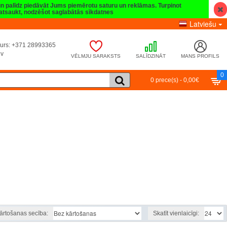
 un palīdz piedāvāt Jums piemērotu saturu un reklāmas. Turpinot
t atsaukt, nodzēšot saglabātās sīkdatnes
Latviešu
umurs: +371 28993365
lv
VĒLMJU SARAKSTS
SALĪDZINĀT
MANS PROFILS
0
0 prece(s) - 0,00€
ārtošanas secība:
Skatīt vienlaicīgi: