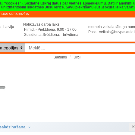
val. "cookies"). Sīkdatne uzkrāj datus par vietnes apmeklējumu. Dati ir anonīmi
sim un izmantosim sīkdatnes Jūsu ierīcē. Savu piekrišanu Jūs jebkurā laikā vara
IJAS AIZSARDZĪBA
Noliktavas darba laiks
, Latvija
Interneta veikala tālruņa n
Pirmd. - Piektdiena. 9:00 - 17:00
Pasts:
veikals@buvpasaule.
Sestdiena. Svētdiena. - brīvdiena
ategotijas
Urbji
Sākums
Urbji
salīdzināšana
K
0