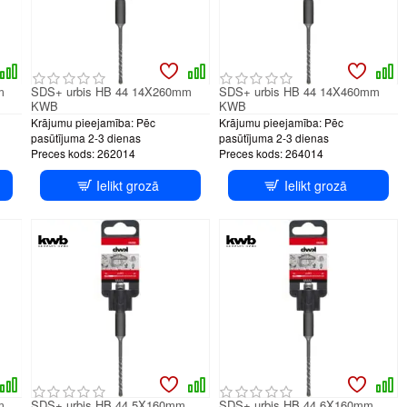
m
SDS+ urbis HB 44 14X260mm
SDS+ urbis HB 44 14X460mm
KWB
KWB
Krājumu pieejamība:
Pēc
Krājumu pieejamība:
Pēc
pasūtījuma 2-3 dienas
pasūtījuma 2-3 dienas
Preces kods:
262014
Preces kods:
264014
Ielikt grozā
Ielikt grozā
m
SDS+ urbis HB 44 5X160mm
SDS+ urbis HB 44 6X160mm