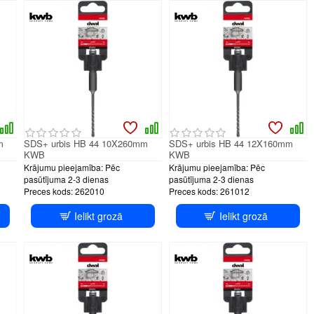
m
SDS+ urbis HB 44 10X260mm
SDS+ urbis HB 44 12X160mm
KWB
KWB
Krājumu pieejamība:
Pēc
Krājumu pieejamība:
Pēc
pasūtījuma 2-3 dienas
pasūtījuma 2-3 dienas
Preces kods:
262010
Preces kods:
261012
Ielikt grozā
Ielikt grozā