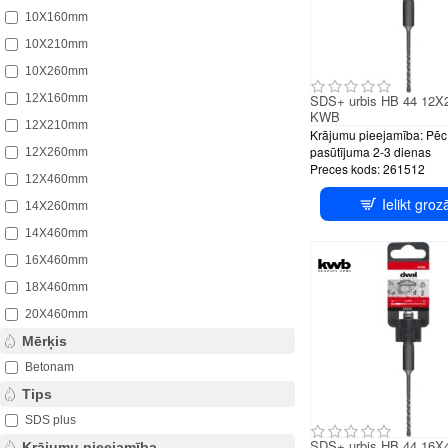
10X160mm
10X210mm
10X260mm
12X160mm
SDS+ urbis HB 44 12
KWB
12X210mm
Krājumu pieejamība:
Pēc
pasūtījuma 2-3 dienas
12X260mm
Preces kods:
261512
12X460mm
Ielikt groz
14X260mm
14X460mm
16X460mm
18X460mm
20X460mm
Mērķis
Betonam
Tips
SDS plus
SDS+ urbis HB 44 16
Krājumu pieejamība