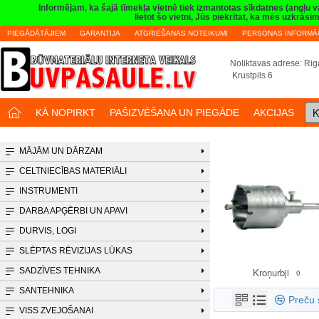
Informējam, ka šajā tīmekļa vietnē tiek izmantotas sīkdatnes (angļu 
lietot šo vietni, Jūs piekrītat, ka mēs uzkrā
PIEGĀDĀTĀJIEM
GARANTIJA
ATGRIEŠANAS NOTEIKUMI
PERSONAS INFORMĀC
Noliktavas adrese: Riga
Krustpils 6
K
KĀ NOPIRKT
PAŠIZVĒŠANA UN PIEGĀDE
AKCIJAS
MĀJĀM UN DĀRZAM
CELTNIECĪBAS MATERIĀLI
INSTRUMENTI
DARBA APĢĒRBI UN APAVI
DURVIS, LOGI
SLĒPTAS RĒVIZIJAS LŪKAS
SADZĪVES TEHNIKA
Kroņurbji
0
SANTEHNIKA
Preču 
VISS ZVEJOŠANAI