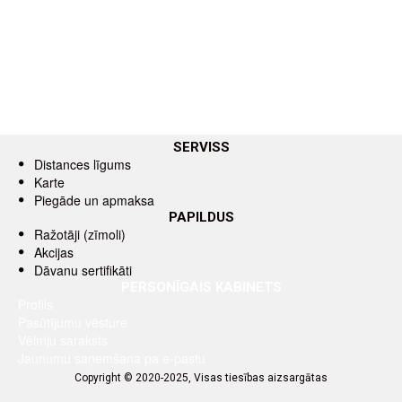
SERVISS
Distances līgums
Karte
Piegāde un apmaksa
PAPILDUS
Ražotāji (zīmoli)
Akcijas
Dāvanu sertifikāti
PERSONĪGAIS KABINETS
Profils
Pasūtījumu vēsture
Vēlmju saraksts
Jaunumu saņemšana pa e-pastu
Copyright © 2020-2025, Visas tiesības aizsargātas