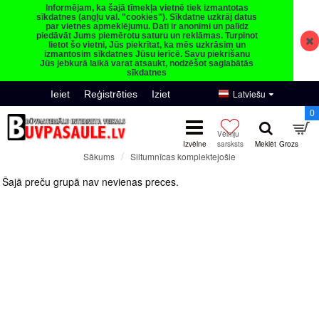
Informējam, ka šajā tīmekļa vietnē tiek izmantotas
sīkdatnes (angļu val. "cookies"). Sīkdatne uzkrāj datus
par vietnes apmeklējumu. Dati ir anonīmi un palīdz
piedāvāt Jums piemērotu saturu un reklāmas. Turpinot
lietot šo vietni, Jūs piekrītat, ka mēs uzkrāsim un
izmantosim sīkdatnes Jūsu ierīcē. Savu piekrišanu
Jūs jebkurā laikā varat atsaukt, nodzēšot saglabātās
sīkdatnes
Latviešu
Ieiet
Reģistrēties
Iziet
0
Siltumnīcas komplektejošie
Sākums
Siltumnīcas komplektejošie
Šajā preču grupā nav nevienas preces.
Turpināt