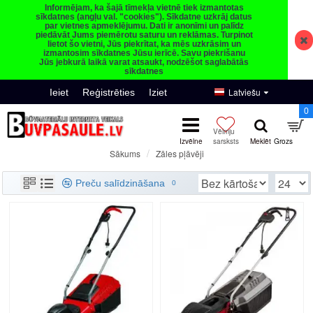
Informējam, ka šajā tīmekļa vietnē tiek izmantotas
sīkdatnes (angļu val. "cookies"). Sīkdatne uzkrāj datus
par vietnes apmeklējumu. Dati ir anonīmi un palīdz
piedāvāt Jums piemērotu saturu un reklāmas. Turpinot
lietot šo vietni, Jūs piekrītat, ka mēs uzkrāsim un
izmantosim sīkdatnes Jūsu ierīcē. Savu piekrišanu
Jūs jebkurā laikā varat atsaukt, nodzēšot saglabātās
sīkdatnes
Latviešu
Ieiet
Reģistrēties
Iziet
0
Zāles pļāvēji
Sākums
Zāles pļāvēji
Preču salīdzināšana
0