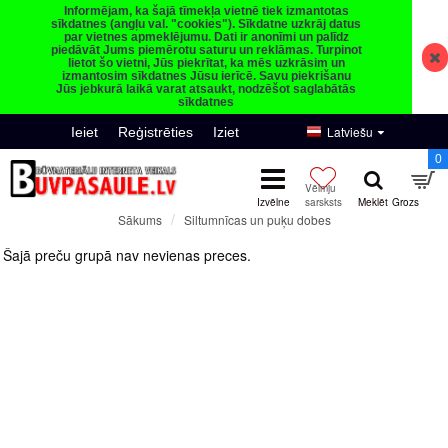
Informējam, ka šajā tīmekļa vietnē tiek izmantotas
sīkdatnes (angļu val. "cookies"). Sīkdatne uzkrāj datus
par vietnes apmeklējumu. Dati ir anonīmi un palīdz
piedāvāt Jums piemērotu saturu un reklāmas. Turpinot
lietot šo vietni, Jūs piekrītat, ka mēs uzkrāsim un
izmantosim sīkdatnes Jūsu ierīcē. Savu piekrišanu
Jūs jebkurā laikā varat atsaukt, nodzēšot saglabātās
sīkdatnes
Latviešu
Ieiet
Reģistrēties
Iziet
0
Siltumnīcas un puķu dobes
Sākums
Siltumnīcas un puķu dobes
Šajā preču grupā nav nevienas preces.
Turpināt