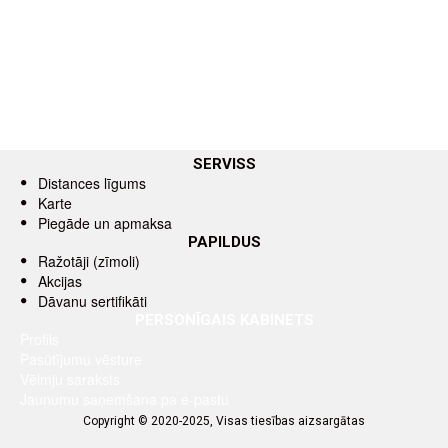
SERVISS
Distances līgums
Karte
Piegāde un apmaksa
PAPILDUS
Ražotāji (zīmoli)
Akcijas
Dāvanu sertifikāti
PERSONĪGAIS KABINETS
Profils
Pasūtījumu vēsture
Vēlmju saraksts
Jaunumu saņemšana pa e-pastu
Copyright © 2020-2025, Visas tiesības aizsargātas