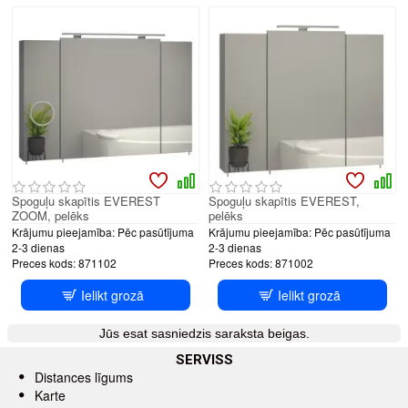
Spoguļu skapītis EVEREST
Spoguļu skapītis EVEREST,
ZOOM, pelēks
pelēks
Krājumu pieejamība:
Pēc pasūtījuma
Krājumu pieejamība:
Pēc pasūtījuma
2-3 dienas
2-3 dienas
Preces kods:
871102
Preces kods:
871002
Ielikt grozā
Ielikt grozā
Jūs esat sasniedzis saraksta beigas.
SERVISS
Distances līgums
Karte