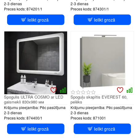
2-3 dienas
2-3 dienas
Preces kods:
874201/1
Preces kods:
874301/1
Ielikt grozā
Ielikt grozā
Spogulis ULTRA COSMO ar LED
Spoguļu skapītis EVEREST 60,
gaismekli 830x980 мм
pelēks
Krājumu pieejamība:
Pēc pasūtījuma
Krājumu pieejamība:
Pēc pasūtījuma
2-3 dienas
2-3 dienas
Preces kods:
874400/1
Preces kods:
871001
Ielikt grozā
Ielikt grozā