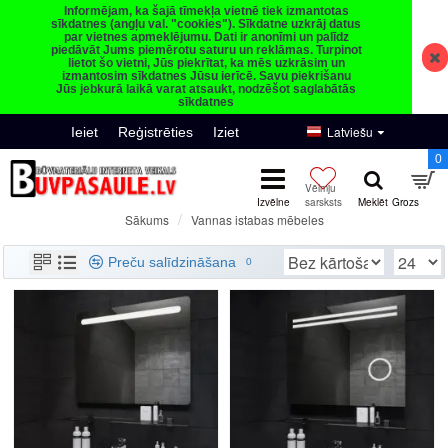
Informējam, ka šajā tīmekļa vietnē tiek izmantotas
sīkdatnes (angļu val. "cookies"). Sīkdatne uzkrāj datus
par vietnes apmeklējumu. Dati ir anonīmi un palīdz
piedāvāt Jums piemērotu saturu un reklāmas. Turpinot
lietot šo vietni, Jūs piekrītat, ka mēs uzkrāsim un
izmantosim sīkdatnes Jūsu ierīcē. Savu piekrišanu
Jūs jebkurā laikā varat atsaukt, nodzēšot saglabātās
sīkdatnes
Latviešu
Ieiet
Reģistrēties
Iziet
0
Vannas istabas mēbeles
Sākums
Vannas istabas mēbeles
Preču salīdzināšana
0